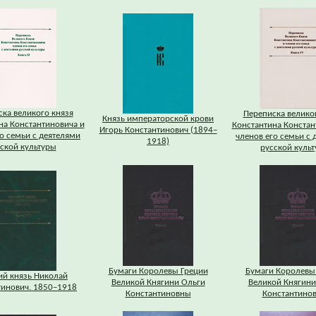
ка великого князя
Переписка велико
Князь императорской крови
на Константиновича и
Константина Констан
Игорь Константинович (1894–
о семьи с деятелями
членов его семьи с 
1918)
ской культуры
русской куль
Бумаги Королевы Греции
Бумаги Королевы
ий князь Николай
Великой Княгини Ольги
Великой Княгини
тинович. 1850–1918
Константиновны
Константино