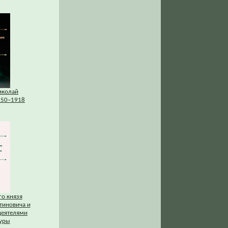
иколай
850–1918
го князя
тиновича и
деятелями
туры