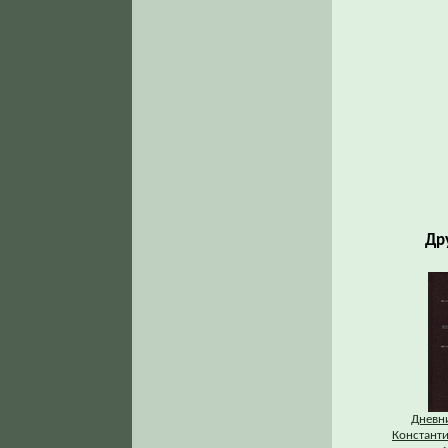
Др
Дневни
Константи