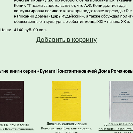
Константиновичу (копия которого была прислана К.Р. академи
Кони). "Письма свидетельствуют, что А.Ф. Кони долгие годы
консультировал великого князя при подготовке перевода «Гам
написании драмы «Царь Иудейский», а также обсуждал полити
общественные и культурные события конца XIX – начала XX в.
Цена:
4140 руб. 00 коп.
Добавить в корзину
угие книги серии «Бумаги Константиновичей Дома Романовы
Дневник великого князя
Дневник великог
к великого князя
Константина Константиновича.
Константина Конста
на Константиновича.