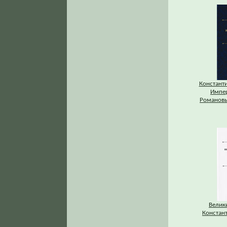
Констант
Импе
Романовы
Велик
Констан