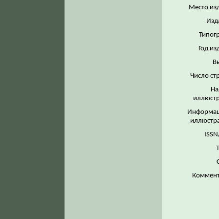
Место из
Изд
Типог
Год из
В
Число ст
На
иллюстр
Информац
иллюстр
ISSN
Коммент