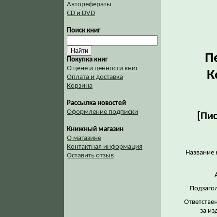
Авторефераты
CD и DVD
Поиск книг
П
Покупка книг
О цене и ценности книг
К
Оплата и доставка
Корзина
Рассылка новостей
Оформление подписки
[Пис
Книжный магазин
О магазине
Контактная информация
Название 
Оставить отзыв
Подзаго
Ответстве
за из