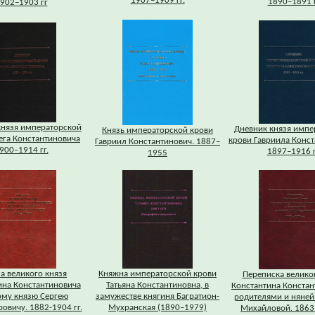
1907–1909 гг.
1890–1891 
902–1903 гг
князя императорской
Дневник князя импе
Князь императорской крови
ега Константиновича
крови Гавриила Конс
Гавриил Константинович. 1887–
900–1914 гг.
1897–1916 г
1955
а великого князя
Княжна императорской крови
Переписка велико
ина Константиновича
Татьяна Константиновна, в
Константина Констан
ому князю Сергею
замужестве княгиня Багратион-
родителями и няней
овичу. 1882-1904 гг.
Мухранская (1890–1979)
Михайловой. 1863