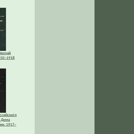
иколай
850–1918
ссийского
 Дома
ии. 1917–