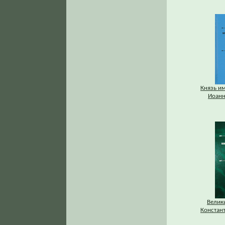
Князь и
Иоанн
Велик
Констан