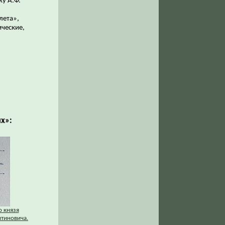
ку А.Ф.
лета»,
ческие,
х»:
о князя
нтиновича.