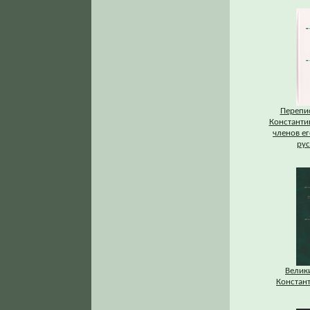
Перепис
Константи
членов ег
рус
Велик
Констан