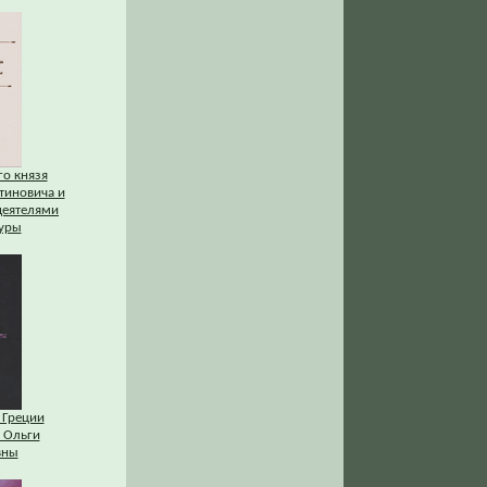
го князя
тиновича и
деятелями
туры
 Греции
 Ольги
вны