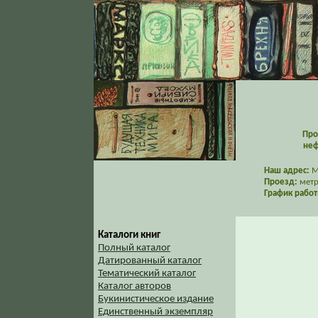
Про
неф
Наш адрес:
Мо
Проезд:
метр
График работ
Каталоги книг
Полный каталог
Датированный каталог
Тематический каталог
Каталог авторов
Букинистическое издание
Единственный экземпляр