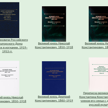
иновичи Российского
Великий князь Николай
Великий князь Н
раторского Дома
Константинович. 1850–1918
Константинович. 1
х в изгнании. 1919–
1953 гг.
Переписка велико
Великий князь Дмитрий
Константина Констан
ий князь Николай
Константинович. 1860–1919
членов его семьи с 
тинович. 1850–1918
русской куль