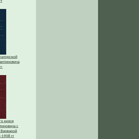
гг
раторской
тантиновича
г.
го князя
тиновича с
 Варварой
–1908 гг