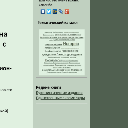
Для нас это очень важно!
Спасибо.
Тематический каталог
на
 с
тион-
Редкие книги
нов его
Букинистические издания
Единственные экземпляры
ской]