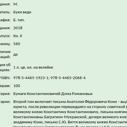
дания:
М.
атель:
Буки веди
рафия:
Б. тип.
дания:
2018
ыпуск:
Кн. II
раниц:
560
личие
да
аций:
ия об
1 л. цв. ил. на вклейке
ациях:
/ISBN:
978-5-4465-1923-1; 978-5-4465-2066-4
Тираж:
100
Серия:
Бумаги Константиновичей Дома Романовых
арии:
Второй том включает письма Анатолия Фёдоровича Кони – вы
юриста, после революции перешедшего на сторону советской в
великому князю Константину Константиновичу, письма княгин
Константиновны Багратион-Мухранской, дочери великого княз
академику Кони, письмо С.Ю. Витте великому князю Констант