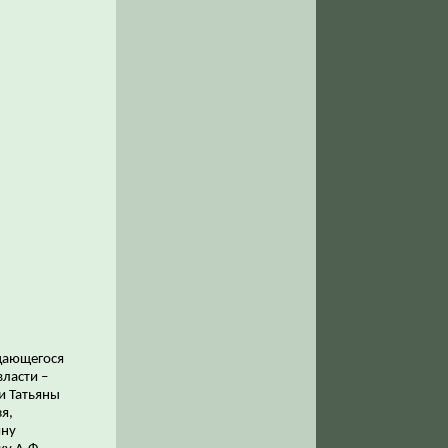
дающегося
ласти –
и Татьяны
я,
ину