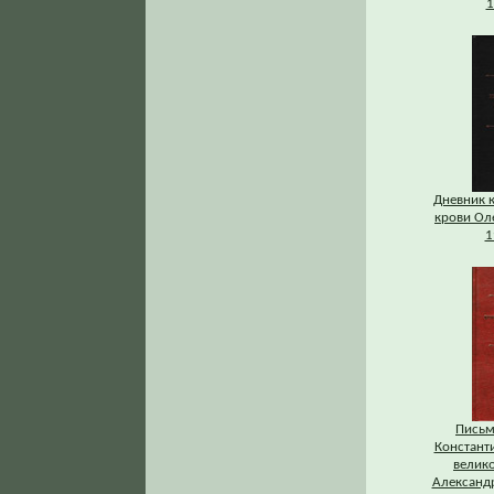
1
Дневник 
крови Ол
1
Письм
Констант
велик
Александр