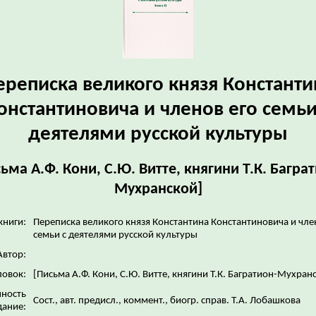
ереписка великого князя Константи
онстантиновича и членов его семьи
деятелями русской культуры
ьма А.Ф. Кони, С.Ю. Витте, княгини Т.К. Багра
Мухранской]
книги:
Переписка великого князя Константина Константиновича и чле
семьи с деятелями русской культуры
Автор:
ловок:
[Письма А.Ф. Кони, С.Ю. Витте, княгини Т.К. Багратион-Мухран
нность
Сост., авт. предисл., коммент., биогр. справ. Т.А. Лобашкова
дание: