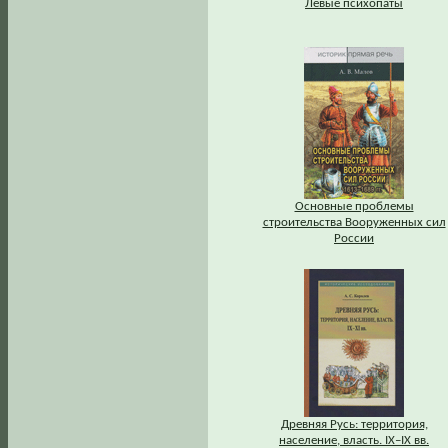
Левые психопаты
Основные проблемы
строительства Вооруженных сил
России
Древняя Русь: территория,
население, власть. IХ–IХ вв.