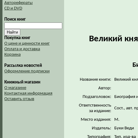
Авторефераты
CD и DVD
Поиск книг
Великий кня
Покупка книг
О цене и ценности книг
Оплата и доставка
Корзина
Б
Рассылка новостей
Оформление подписки
Название книги:
Великий кн
Книжный магазин
О магазине
Автор:
Контактная информация
Подзаголовок:
Биография 
Оставить отзыв
Ответственность
Сост., авт.
за издание:
Место издания:
М.
Издатель:
Буки Веди
Типография:
Тип. изд-ва