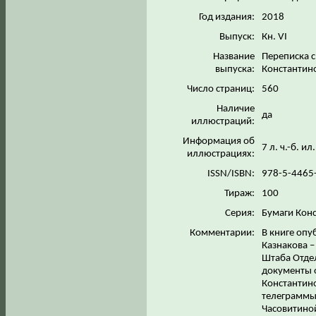
Год издания:
2018
Выпуск:
Кн. VI
Название
Переписка 
выпуска:
Константин
Число страниц:
560
Наличие
да
иллюстраций:
Информация об
7 л. ч.-б. и
иллюстрациях:
ISSN/ISBN:
978-5-4465
Тираж:
100
Серия:
Бумаги Кон
Комментарии:
В книге опу
Казнакова –
Штаба Отде
документы о
Константин
телеграммы
Часовитино