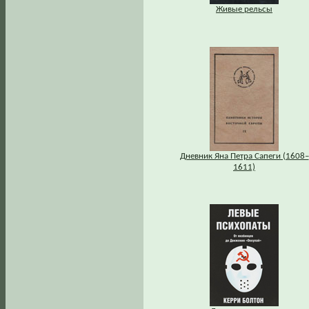
Живые рельсы
Дневник Яна Петра Сапеги (1608–
1611)