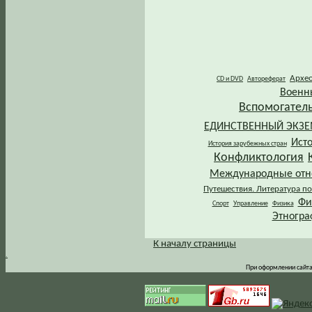
Архе
CD и DVD
Автореферат
Военн
Вспомогател
ЕДИНСТВЕННЫЙ ЭКЗ
Ист
История зарубежных стран
Конфликтология
Международные от
Путешествия. Литература по
Фи
Спорт
Управление
Физика
Этногра
К началу страницы
.
При оформлении сайта