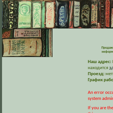
Продажа
неформа
Наш адрес:
находится
з
Проезд:
мет
График раб
An error occ
system admin
If you are th