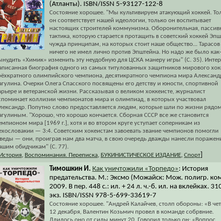
(Атланты). ISBN/ISSN 5-93127-122-8
Состояние хорошее. "Мы культивируем атакующий хоккей. То
он соответствует нашей идеологии, только он воспитывает
настоящих строителей коммунизма. Оборонительная, пассив
тактика, которую старается протащить в советский хоккей Эпш
чужда принципам, на которых стоит наше общество... Тарасов
ничего не имел лично против Эпштейна. Но надо же было как
ынудить «Химик» изменить эту неудобную для ЦСКА манеру игры" (С. 35). Инте
аписанная биография одного из самых титулованных защитников мирового хок
рёхкратного олимпийского чемпиона, десятикратного чемпиона мира Александ
агулина. Очерки Олега Спасского посвящены его детству и юности, спортивной
арьере и ветеранской жизни. Рассказывая о великом хоккеисте, журналист
споминает коллизии чемпионатов мира и олимпиад, в которых участвовал
лександр. Попутно слово предоставляется людям, которые шли по жизни рядом
агулиным. "Хорошо, что хорошо кончается. Сборная СССР все же становится
емпионом мира [1969 г.], хотя и во втором круге уступает соперникам из
ехословакии — 3:4. Советским хокеистам завоевать звание чемпионов помогли
веды — они, проиграв нам два матча, в свою очередь дважды нанесли поражен
ашим обидчикам" (С. 77).
]
История
,
Воспоминания. Переписка
,
БУКИНИСТИЧЕСКОЕ ИЗДАНИЕ
,
Спорт
Тимошкин И.
Как уничтожили «Торпедо»
: История
предательства. М.: Эксмо (Можайск: Мож. полигр. ком
2009. В пер. 448 с.: ил. + 24 л. ч.-б. ил. на вклейках. 31
экз. ISBN/ISSN 978-5-699-33619-7
Состояние хорошее. "Андрей Калайчев, столп обороны: «В чет
12 декабря, Валентин Козьмич провел в команде собрвние.
Длилось оно от силы минут 20. Говорил только он: «Вопрос