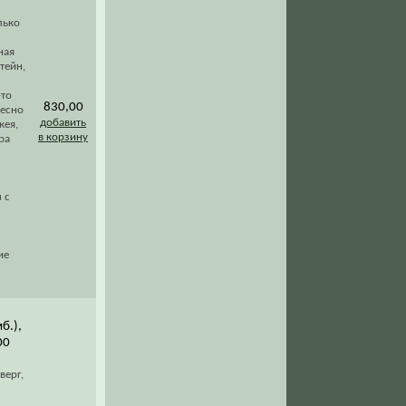
лько
ная
тейн,
-то
830,00
ресно
добавить
кея,
в корзину
ра
 с
ие
б.),
00
верг,