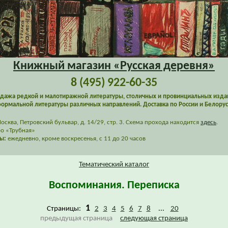
Книжный магазин «Русская деревня»
8 (495) 922-60-35
дажа редкой и малотиражной литературы, столичных и провинциальных изда
ормальной литературы различных направлений. Доставка по России и Белорус
сква, Петровский бульвар, д. 14/29, стр. 3. Схема прохода находится
здесь
.
о «Трубная»
ы:
ежедневно, кроме воскресенья, с 11 до 20 часов
Тематический каталог
Воспоминания. Переписка
1
Страницы:
2
3
4
5
6
7
8
...
20
предыдущая страница
следующая страница