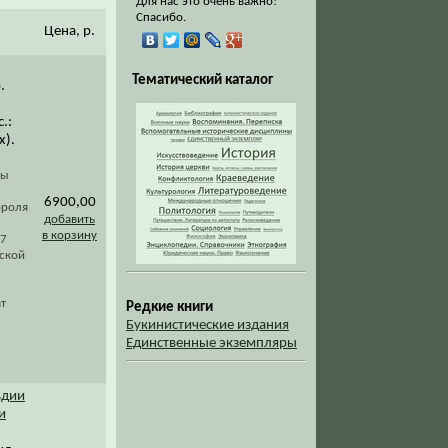
Для нас это очень важно!
Спасибо.
Цена, р.
Тематический каталог
.
.
.:
х).
вы
6900,00
ороля
добавить
в корзину
97
ской
т
Редкие книги
Букинистические издания
Единственные экземпляры
ьдии
и