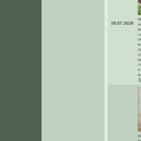
И
18.07.2026
к
в
с
о
в
т
с
к
с
и
в
[
в
в