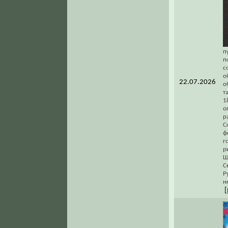
п
п
с
о
22.07.2026
о
т
1
о
р
С
ф
г
р
Ш
С
Р
н
[