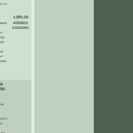
т со
1380,00
добавить
авно
в корзину
ым
тор
ует
ые
 и
тава
д.
180
ичу
лся с
уг
 на