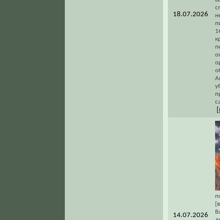
с
18.07.2026
н
п
1
к
п
о
о
о
А
у
п
с
[
п
[
В
14.07.2026
д