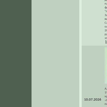
п
ф
"
З
в
С
о
2
р
э
[
А
1
х
10.07.2026
«
п