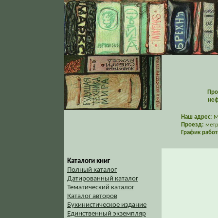
Про
неф
Наш адрес:
Мо
Проезд:
метр
График работ
Каталоги книг
Полный каталог
Датированный каталог
Тематический каталог
Каталог авторов
Букинистическое издание
Единственный экземпляр