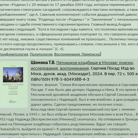
артии «Родина») с 20 января по 17 декабря 2004 года, которые перемежаются
рагментами стенограмм заседаний, сопровождаются текстами интервью, а такж
прибавлениями", где А. Савельев комментирует события двадцатилетней давнос
авершают книгу главы "Родинцы после «Родины»" и "Заключение" с печальным
ыводами о судьбе отечественного парламентаризма. Главный вывод Андрея
авельева следующий: "Хотя в последние годы кажется, что политика кремлевск
лигархии сменилась, и официальная риторика повторяет то, что говорили роди
0 лет назад, никаких существенных изменений не произошло... Политика геноц
усского народа продолжилась, прикрывшись словами, списанными у тех, кого 
ти десятилетия гнули и ломали" (С. 4).
]
Конфликтология
,
Политология
,
Воспоминания. Переписка
Шомина Т.В.
Пятницкое кладбище в Москве: поиски,
исследования, воспоминания
. Сергиев Посад: Изд-во
Моск. духов. акад. (Мосиздат), 2024. В пер. 72 с. 500 э
ISBN/ISSN 978-5-6049388-4-3
Увелич. формат. "Семья Воскресенских проживала в Сергиево
Посаде. У них было две дочери: Надежда и Нина. В это время 
Московской духовной академии обучался Сергей Симанский.
познакомился с Надеждой, был в нее влюблен, в дни рожден
дарил цветы. Сделал предложение, но получил отказ...
Впоследствии Сергей принял монашеский постриг с именем
лексий. Позже, в 1945 г. он был избран Патриархом Московским и всея Руси... В
952 году Надежда [Воскресенская (Минина)] скончалась. На отпевании в Троиц
раме на Пятницком кладбище собрались родственники. Вдруг им говорят:
Пожалуйста, выйдите из храма!» К церкви подъехала машина с патриархом,
ожелавшим проститься с Надеждой. Свою юношескую любовь он сохранил на в