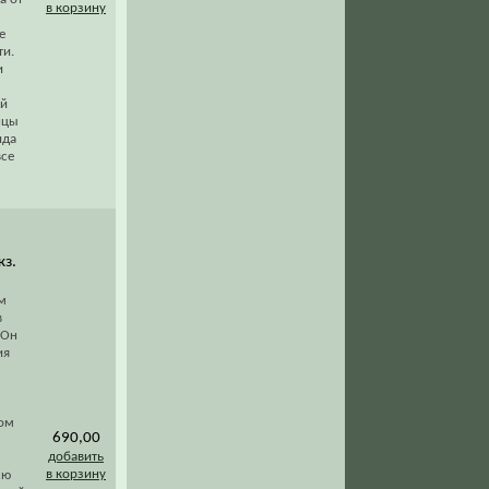
в корзину
е
ти.
и
ой
нцы
ида
все
кз.
м
в
 Он
ия
ком
690,00
добавить
в корзину
сю