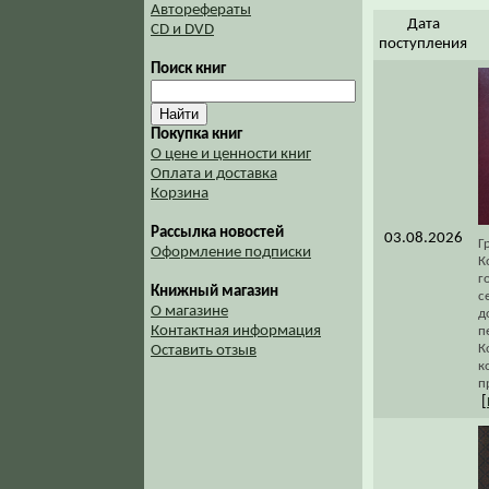
Авторефераты
Дата
CD и DVD
поступления
Поиск книг
Покупка книг
О цене и ценности книг
Оплата и доставка
Корзина
Рассылка новостей
03.08.2026
Г
Оформление подписки
К
г
Книжный магазин
с
О магазине
д
Контактная информация
п
К
Оставить отзыв
к
п
[