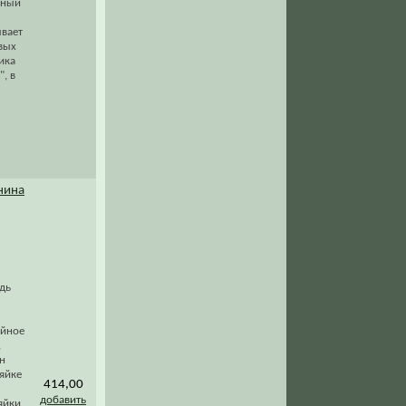
вный
ывает
овых
ика
, в
нина
удь
ейное
,
он
зяйке
414,00
добавить
яйки