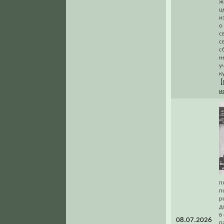
ж
ц
и
о
с
с
с
н
у
к
[
и
п
п
р
д
в
08.07.2026
п