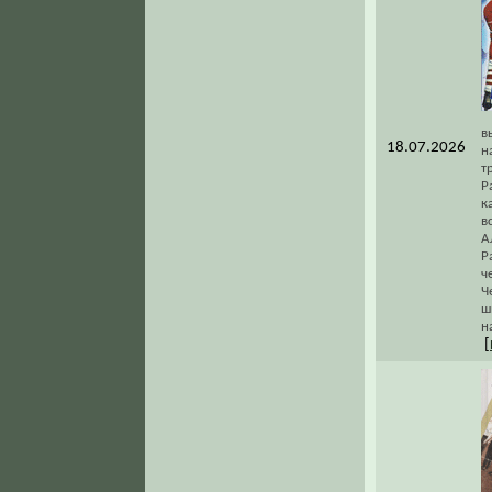
в
18.07.2026
н
т
Р
к
в
А
Р
ч
Ч
ш
н
[