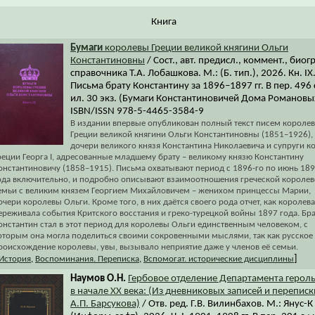
Книга
Бумаги
королевы Греции великой княгини Ольги
Константиновны
/ Сост., авт. предисл., коммент., биогр
справочника Т.А. Лобашкова. М.: (Б. тип.), 2026. Кн. IX
Письма брату Константину за 1896–1897 гг. В пер. 496 с
ил. 30 экз. (Бумаги Константиновичей Дома Романовы
ISBN/ISSN 978-5-4465-3584-9
В издании впервые опубликован полный текст писем короле
Греции великой княгини Ольги Константиновны (1851–1926),
дочери великого князя Константина Николаевича и супруги к
реции Георга I, адресованные младшему брату – великому князю Константину
онстантиновичу (1858–1915). Письма охватывают период с 1896-го по июнь 18
ода включительно, и подробно описывают взаимоотношения греческой королев
емьи с великим князем Георгием Михайловичем – женихом принцессы Марии,
очери королевы Ольги. Кроме того, в них даётся своего рода отчет, как королева
ереживала события Критского восстания и греко-турецкой войны 1897 года. Бра
онстантин стал в этот период для королевы Ольги единственным человеком, с
оторым она могла поделиться своими сокровенными мыслями, так как русское
роисхождение королевы, увы, вызывало неприятие даже у членов её семьи.
]
История
,
Воспоминания. Переписка
,
Вспомогат. исторические дисциплины
Наумов О.Н.
Гербовое отделение Департамента герол
в начале XX века: (Из дневниковых записей и переписк
А.П. Барсукова)
/ Отв. ред. Г.В. Вилинбахов. М.: Янус-К