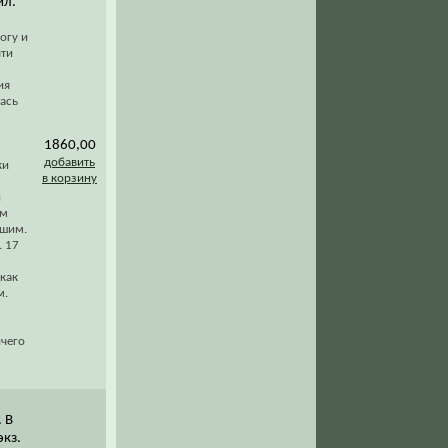
ил.
огу и
чти
ия
лась
1860,00
добавить
ки
в корзину
и
ем
йшим.
. 17
 как
м.
ичего
 В
экз.