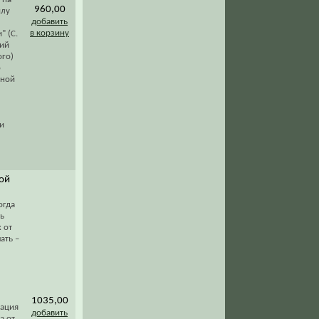
960,00
илу
добавить
в корзину
" (С.
кий
ого)
о
нной
и
ной
огда
ь
 от
ать –
1035,00
кация
добавить
а от