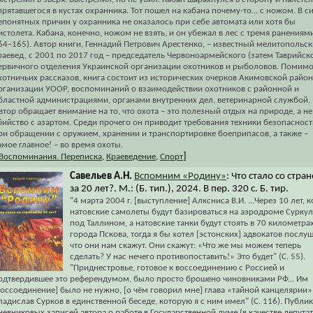
прятавшегося в кустах охранника. Тот пошел на кабана почему-то... с ножом. В с
епонятных причин у охранника не оказалось при себе автомата или хотя бы
истолета. Кабана, конечно, ножом не взять, и он убежал в лес с тремя ранениями
64–165). Автор книги, Геннадий Петрович Арестенко, – известный мелитопольс
раевед, с 2001 по 2017 год – председатель Червоноармейского (затем Таврийск
ервичного отделения Украинской организации охотников и рыболовов. Помим
хотничьих рассказов, книга состоит из исторических очерков Акимовской райо
рганизации УООР, воспоминаний о взаимодействии охотников с районной и
бластной администрациями, органами внутренних дел, ветеринарной службой.
втор обращает внимание на то, что охота – это полезный отдых на природе, а не
бийство с азартом. Среди прочего он приводит требования техники безопасност
ри обращении с оружием, хранении и транспортировке боеприпасов, а также –
амое главное! – во время охоты.
]
Воспоминания. Переписка
,
Краеведение
,
Спорт
Савельев А.Н.
Вспомним «Родину»
: Что стало со стра
за 20 лет?. М.: (Б. тип.), 2024. В пер. 320 с. Б. тир.
"4 марта 2004 г. [выступление] Алксниса В.И. ...Через 10 лет, к
натовские самолеты будут базироваться на аэродроме Суркул
под Таллином, а натовские танки будут стоять в 70 километрах
города Пскова, тогда я бы хотел [эстонских] адвокатов послуш
что они нам скажут. Они скажут: «Что же мы можем теперь
сделать? У нас нечего противопоставить!» Это будет" (С. 55).
"Приднестровье, готовое к воссоединению с Россией и
одтвердившее это референдумом, было просто брошено чиновниками РФ... Им
воссоединение] было не нужно, [о чём говорил мне] глава «тайной канцелярии»
ладислав Сурков в единственной беседе, которую я с ним имел" (С. 116). Публи
невниковых записей автора о работе в Государственной думе (в качестве депутат