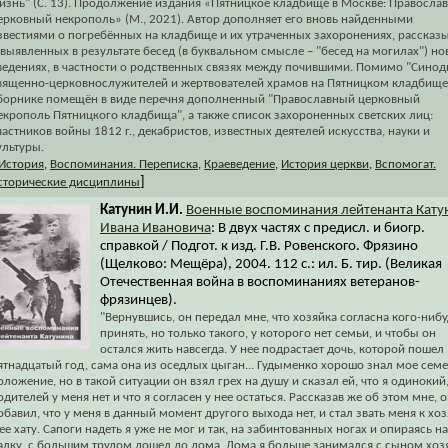
изнь" (С. 13). Продолжение издания «Пятницкое кладбище в Москве: Правосла
ерковный некрополь» (М., 2021). Автор дополняет его вновь найденными
звестиями о погребённых на кладбище и их утраченных захоронениях, рассказ
 выявленных в результате бесед (в буквальном смысле – "бесед на могилах") н
ведениях, в частности о родственных связях между почившими. Помимо "Синод
вященно-церковнослужителей и жертвователей храмов на Пятницком кладбище"
борнике помещён в виде перечня дополненный "Православный церковный
екрополь Пятницкого кладбища", а также список захороненных светских лиц:
частников войны 1812 г., декабристов, известных деятелей искусства, науки и
ультуры.
История
,
Воспоминания. Переписка
,
Краеведение
,
История церкви
,
Вспомогат.
]
сторические дисциплины
Катунин И.И.
Военные воспоминания лейтенанта Кату
Ивана Ивановича
: В двух частях с предисл. и биогр.
справкой / Подгот. к изд. Г.В. Ровенского. Фрязино
(Щелково: Мещёра), 2004. 112 с.: ил. Б. тир. (Великая
Отечественная война в воспоминаниях ветеранов-
фрязинцев).
"Вернувшись, он передал мне, что хозяйка согласна кого-ниб
принять, но только такого, у которого нет семьи, и чтобы он
остался жить навсегда. У нее подрастает дочь, которой пошел
ятнадцатый год, сама она из оседлых цыган... Гудыменко хорошо знал мое сем
оложение, но в такой ситуации он взял грех на душу и сказал ей, что я одинокий
одителей у меня нет и что я согласен у нее остаться. Рассказав же об этом мне, 
обавил, что у меня в данный момент другого выхода нет, и стал звать меня к хо
 ее хату. Сапоги надеть я уже не мог и так, на забинтованных ногах и опираясь на
алку, с большим трудом дошел до дома. Дома я больше занимался с сыном хоз