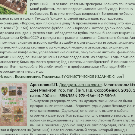
решенный — я остаюсь главным тренером. Если кто-то не хоче
мной работать, может подавать заявление об уходе. И прошу
побыстрее. Есть у кого-нибудь вопросы?» Вопросов не было.
ванов встал и ушел». Генадий Гришин, главный придумщик торпедовских
омбинаций: «Короче, нам плюнули в душу! А промолчали мы потому, что нам д
се ясно»" (С. 163). Московское футбольное «Торпедо», котоое до сих пор, увы,
отрясают скандалы, успело стать обладателем Кубка России, было шестикратн
бладателем Кубка СССР и трижды выигрывало чемпионат Советского Союза. Ав
споминает славную историю клуба и судьбу его легендарных игроков, анализир
рагический распад стоявшего за командой мощного автозавода, анализирует
портивные конфликты, управленческие ошибки, закулисные интриги, финансов
ризисы и неоднозначные решения новых владельцев. Из содерж.: Годы поисков
тановления; Команда моего детства; Годы потерь и преобретений; В поисках сос
 игры; Бунт на корабле; Из любителей — в профессионалы; «Торпедо–ЗИЛ» —
озрождение из пепла и др.
]
История
,
Воспоминания. Переписка
,
БУКИНИСТИЧЕСКОЕ ИЗДАНИЕ
,
Спорт
Арестенко Г.П.
Двадцать лет на охоте
. Мелитополь: Из
дом Мелитоп. гор. тип. (Тип. П.В. Скоробейко), 2018. 
с.: ил. 200 экз. ISBN/ISSN 978-966-197-550-6
"Свидетели утверждают, что как Хрущев, так и Брежнев были
прекрасными стрелками... Впрочем, удача даже Леониду Иль
иногда изменяла. [Однажды] он стрелял с вышки в кабана
огромных размеров. Как всегда, попал с первого выстрела, и
кабан как подкошенный упал на землю. Леонид Ильич спусти
вышки и зашагал к добыче. Когда он уже подходил, кабан вдр
стал и бросился на [охотника]. Спас генсека смелый егерь, который дважды
ыстрелил в зверя. Выстрелил, но не убил. Кабан шарахнулся в сторону и налетел