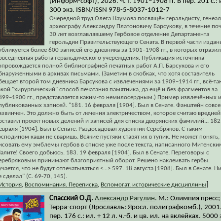
(Информ-софт), 2026. Ч. I. 1901–1908 гг. В пер. 201 с.: 
300 экз. ISBN/ISSN 978-5-8037-1012-7
Очередной труд Олега Наумова посвящён геральдисту, генеал
археографу Александру Платоновичу Барсукову, в течение по
30 лет возглавлявшему Гербовое отделение Департамента
герольдии Правительствующего Сената. В первой части издан
убликуется более 600 записей его дневника за 1901–1908 гг., в которых отрази
овседневная работа геральдического учереждения. Публикация источника
опровождается полной библиографией печатных работ А.П. Барсукова и его
бнаруженными в архивах письмами. (Заметим в скобках, что хотя составитель
бещает второй том дневника Барсукова с извлечениями за 1909–1914 гг., всё-та
акой "хирургический" способ печатания памятника, да ещё и без фрагментов за
899–1900 гг., представляется каким-то немилосердным.) Пример извлечённых 
публикованных записей. "181. 16 февраля [1904]. Был в Сенате. Фанштейн совс
азвинчен. Это должно быть от лечения электричеством, которое считаю вредне
оставил проект новых делений и записей для списка дворянских фамилий... 182
евраля [1904]. Был в Сенате. Раздосадовал художник Серебряков. С таким
осподином каши не сваришь. Всякие пустяки ставят их в тупик. Не может понять,
исовать ему эмблемы гербов в списке уже после текста, написанного Митенски
алите! Своего добьюсь. 183. 19 февраля [1904]. Был в Сенате. Переговоры с
еребряковым принимают благоприятный оборот. Решено наклеивать гербы.
учается, что не будут отпечатываться <...> 597. 18 августа [1908]. Был в Сенате. Н
е сделал" (С. 69-70, 145).
]
История
,
Воспоминания. Переписка
,
Вспомогат. исторические дисциплины
Спасский О.Д.
Александр Рагулин
. М.: Олимпия пресс;
Терра-спорт (Ярославль: Яросл. полиграфкомб.), 2001.
пер. 176 с.: ил. + 12 л. ч.-б. и цв. ил. на вклейках. 5000 