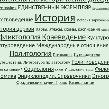
ЕДИНСТВЕННЫЙ ЭКЗЕМПЛЯР
еография
Издательское д
История
сствоведение
История зарубежн
стория церкви
Карты, атласы, схемы, расписания
Кваеве
фликтология
Краеведение
Культур
атуроведение
Международные отношения
Политология
Путеводители
Психология
Религиоведен
утешествия. Литература по автостопу
Социология
Фило
ия сочинений
Управление
Спорт
Физика
номика
Энциклопедии. Справочники
Этног
Юридические науки. Право
Языкознание