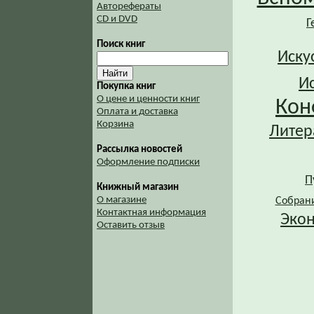
Авторефераты
CD и DVD
Г
Поиск книг
Иску
И
Покупка книг
О цене и ценности книг
Кон
Оплата и доставка
Корзина
Литер
Рассылка новостей
Оформление подписки
П
Книжный магазин
О магазине
Собран
Контактная информация
Эко
Оставить отзыв