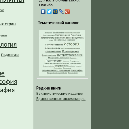
Для нас это очень важно!
Спасибо.
ело
Тематический каталог
ых стран
дение
ология
Педагогика
ие
софия
Редкие книги
рафия
Букинистические издания
Единственные экземпляры