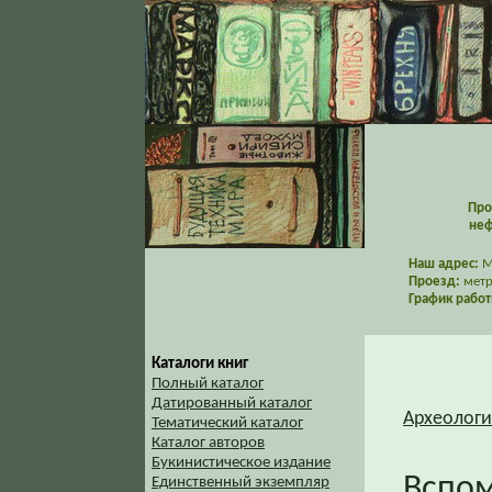
Про
неф
Наш адрес:
Мо
Проезд:
метр
График работ
Каталоги книг
Полный каталог
Датированный каталог
Археологи
Тематический каталог
Каталог авторов
Букинистическое издание
Вспом
Единственный экземпляр