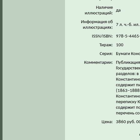
Наличие
да
иллюстраций:
Информация об
7 л. ч.-б. и
иллюстрациях:
ISSN/ISBN:
978-5-4465
Тираж:
100
Серия:
Бумаги Кон
Комментарии:
Публикация 
Государстве
разделов: в
Константино
содержит пи
(1863–1888 
Константино
переписку 
содержит п
перечень с
Цена:
3860 руб. 0