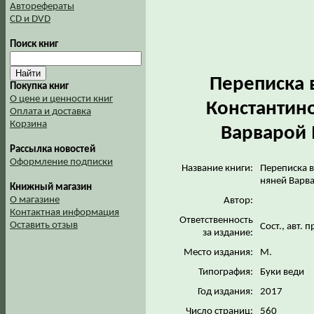
Авторефераты
CD и DVD
Поиск книг
Переписка 
Покупка книг
О цене и ценности книг
Константин
Оплата и доставка
Корзина
Варварой 
Рассылка новостей
Оформление подписки
Название книги:
Переписка в
няней Варв
Книжный магазин
О магазине
Автор:
Контактная информация
Ответственность
Оставить отзыв
Сост., авт. 
за издание:
Место издания:
М.
Типография:
Буки веди
Год издания:
2017
Число страниц:
560