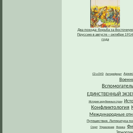
Два похода: борьба за Восточную
Пруссию в августе – октябре 1914
года
Архе
CD и DVD
Автореферат
Военн
Вспомогател
ЕДИНСТВЕННЫЙ ЭКЗ
Ист
История зарубежных стран
Конфликтология
Международные от
Путешествия. Литература по
Фи
Спорт
Управление
Физика
Этногра