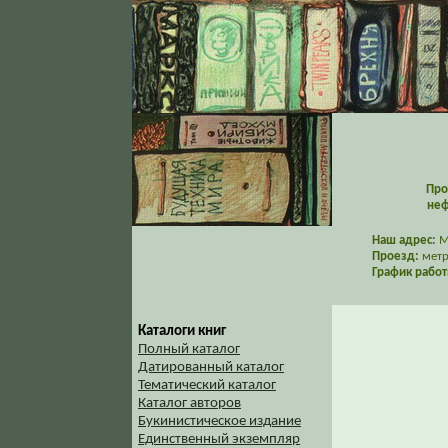
Про
неф
Наш адрес:
Мо
Проезд:
метр
График работ
Каталоги книг
Полный каталог
Датированный каталог
Тематический каталог
Каталог авторов
Букинистическое издание
Единственный экземпляр