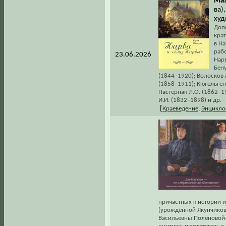
Маз
ва)
худ
Допо
кра
в Н
раб
23.06.2026
Нарв
Бену
(1844–1920); Волосков 
(1858–1911); Кюгельген
Пастернак Л.О. (1862–1
И.И. (1832–1898) и др.
[
Краеведение
,
Энцикло
причастных к истории 
(урождённой Якунчиково
Васильевны Поленовой-