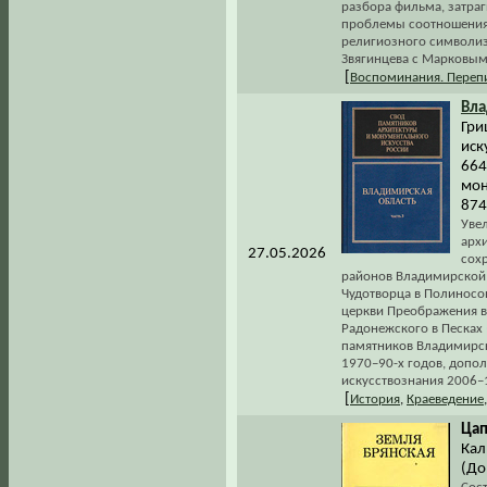
разбора фильма, затра
проблемы соотношения 
религиозного символиз
Звягинцева с Марковым
[
Воспоминания. Переп
Вла
Гри
иск
664
мон
874
Увел
архи
27.05.2026
сох
районов Владимирской 
Чудотворца в Полиносов
церкви Преображения в 
Радонежского в Песках 
памятников Владимирск
1970–90-х годов, допо
искусствознания 2006–1
[
История
,
Краеведение
Цап
Кал
(До