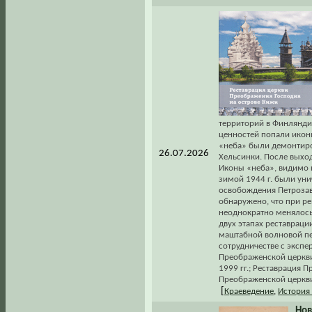
территорий в Финлянди
ценностей попали иконы
«неба» были демонтиров
26.07.2026
Хельсинки. После выхо
Иконы «неба», видимо и
зимой 1944 г. были ун
освобождения Петрозаво
обнаружено, что при рем
неоднократно менялось"
двух этапах реставраци
маштабной волновой пе
сотрудничестве с экспе
Преображенской церкви
1999 гг.; Реставрация 
Преображенской церкв
[
Краеведение
,
История
Нов