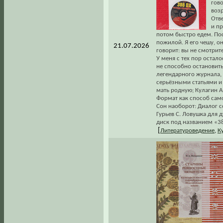
гово
возр
Отве
и пр
потом быстро едем. По
пожилой. Я его чешу, о
21.07.2026
говорит: вы не смотрите
У меня с тех пор остало
не способно остановить
легендарного журнала,
серьёзными статьями и 
мать родную; Кулагин А
Формат как способ сам
Сон наоборот: Диалог с
Гурьев С. Ловушка для 
диск под названием «3
[
Литературоведение
,
К