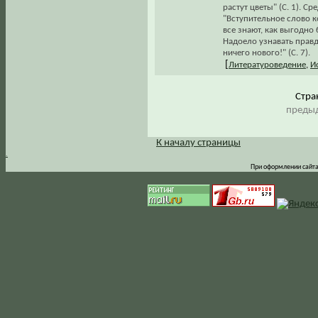
растут цветы" (С. 1). 
"Вступительное слово к
все знают, как выгодно
Надоело узнавать правд
ничего нового!" (С. 7).
[
Литературоведение
,
И
Стр
предыд
К началу страницы
.
При оформлении сайта