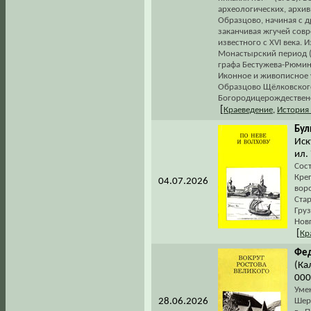
археологических, архи
Образцово, начиная с 
заканчивая жгучей совр
известного с XVI века.
Монастырский период (ко
графа Бестужева-Рюмина
Иконное и живописное 
Образцово Щёлковского
Богородицерождественско
[
Краеведение
,
История
Бул
Иск
ил.
Сост
Кре
04.07.2026
вор
Ста
Гру
Новг
[
Кр
Фед
(Ка
000
Уме
28.06.2026
Шере