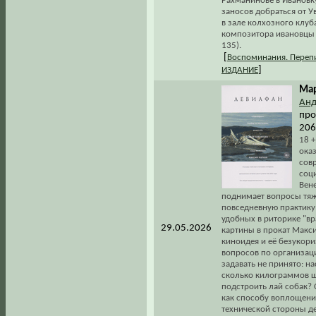
Рахманинове в Ивановк
заносов добраться от У
в зале колхозного клуб
композитора ивановцы 
135).
[
Воспоминания. Переп
]
ИЗДАНИЕ
Мар
Анд
про
206
18 +
ока
сов
соц
Вен
поднимает вопросы тяж
повседневную практику
удобных в риторике "вр
29.05.2026
картины в прокат Макс
киноидея и её безукор
вопросов по организаци
задавать не принято: н
сколько килограммов 
подстроить лай собак? 
как способу воплощени
технической стороны де