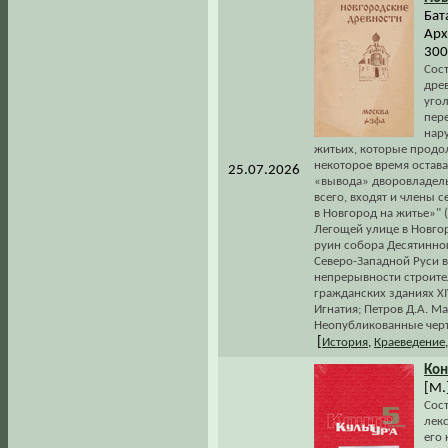
Бат
Арх
300
Сос
дре
уго
пер
нару
житьих, которые продо
некоторое время остава
25.07.2026
«вывода» дворовладельц
всего, входят и члены 
в Новгород на житье»" (
Легощей улице в Новгор
руин собора Десятинног
Северо-Западной Руси в
непрерывности строител
гражданских зданиях XI
Игнатия; Петров Д.А. М
Неопубликованные черт
[
История
,
Краеведение
Кон
[М.]
Сос
лекс
его 