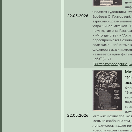
нум
инфо
числятся художники, му
22.05.2026
Ерофеев; О. Григорьев),
зарисовки, размышлени
художников-митьков. "Ес
помню, где она. Расска
– «Что делать?» – "Ах,
переспрашивает Розанов.
если зима – чай пить с 
сложность жизни: жизн
называется один фильм
неба" (С. 2).
[
Литературоведение
,
К
Мит
"Ми
экз.
Фор
"Эт
верн
пода
гово
даже
22.05.2026
митьках можно только в 
меньше озабочена тем, 
лопухнулось и даже тем
новости нашей газеты с