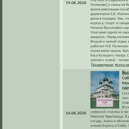
смутное, и содержать в
19.06.2026
Поленово] у семьи не б
время революции погиб
директором Е.К. Малино
дома в порядке. Увы, 
корпуса, спорт- и танц
Наталья Васильевна нар
Описание одной из кари
акварель. Перед музеем
Второй и третий этажи 
работает Н.В. Поленова
музея кипит жизнь. Куп
баса Большого театра. 
третьего этажа) – позже
[
Краеведение
,
Искусст
Вос
Соб
Мос
ISB
Сос
мел.
гла
Вос
северной стороны в чес
14.06.2026
Николая Чудотворца. В 
сосуды, книги и облаче
князей Бориса и Глеба.