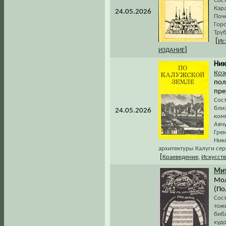
Сост
Кар
24.05.2026
Поче
Горо
Труб
[
Ис
]
ИЗДАНИЕ
Ник
Коз
пол
пре
Сос
близ
24.05.2026
ком
Авч
Грем
Ник
архитектуры Калуги сере
[
Краеведение
,
Искусст
Мит
Мол
(По
Сос
тоже
биб
худ