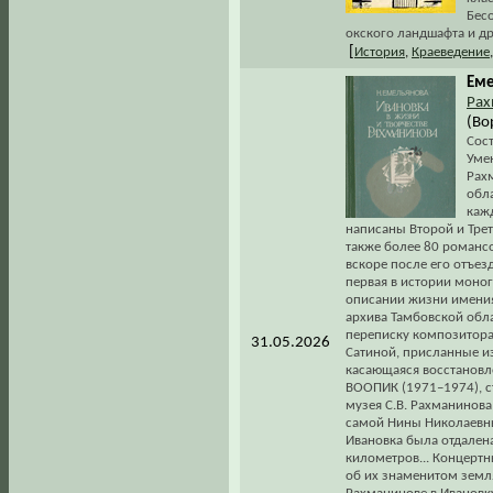
Бесо
окского ландшафта и др
[
История
,
Краеведение
Еме
Рах
(Во
Сос
Уме
Рах
обла
каж
написаны Второй и Тре
также более 80 романсо
вскоре после его отъез
первая в истории моно
описании жизни имения 
архива Тамбовской обла
переписку композитора
31.05.2026
Сатиной, присланные из 
касающаяся восстановл
ВООПИК (1971–1974), с
музея С.В. Рахманинов
самой Нины Николаевны
Ивановка была отдален
километров... Концертн
об их знаменитом земля