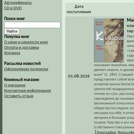
Авторефераты
Дата
CD и DVD
поступления
Поиск книг
Мал
кла
тир
Уве
Покупка книг
вре
О цене и ценности книг
лич
Оплата и доставка
«св
Корзина
судь
евр
Рассылка новостей
называют жэньбэнь чжуи
Оформление подписки
движет миром, и духовн
всем" (С. 289). Ставш
01.08.2026
представляет собой вс
Книжный магазин
аспектов жизни Китая (
О магазине
ценностей традиционног
Контактная информация
точнее их суть, рассма
Оставить отзыв
зарождения до нынешне
(возможный относител
общества последних лет
несущие на себе, в отл
автором в больших раз
психея; Чувство и его 
(собственно Сексуальна
[
Этнография
,
Философ