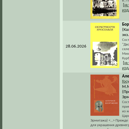
в.; 
[
Ис
ИЗД
Бор
(Ка
экз
Сос
"Дв
28.06.2026
сел
Мих
Курб
[
Ис
ИЗД
Але
Гос
М.М
(Пр
Эрм
Сост
при
из к
Цар
Эрмитажа) <...> Прежде
для украшения древнег