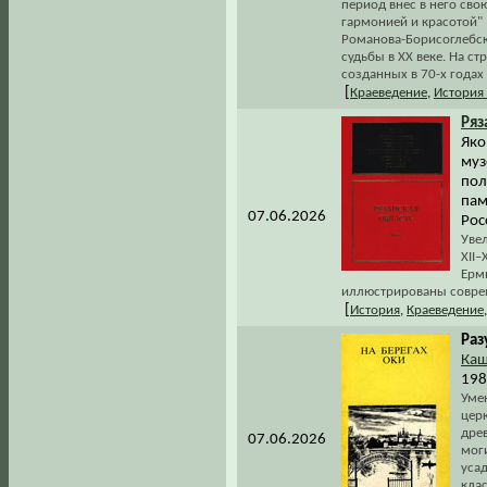
период внес в него сво
гармонией и красотой" 
Романова-Борисоглебска
судьбы в XX веке. На с
созданных в 70-х годах
[
Краеведение
,
История
Ряз
Яко
муз
пол
пам
07.06.2026
Рос
Увел
XII–
Ерм
иллюстрированы совре
[
История
,
Краеведение
Раз
Ка
198
Уме
цер
древ
07.06.2026
моги
усад
кла