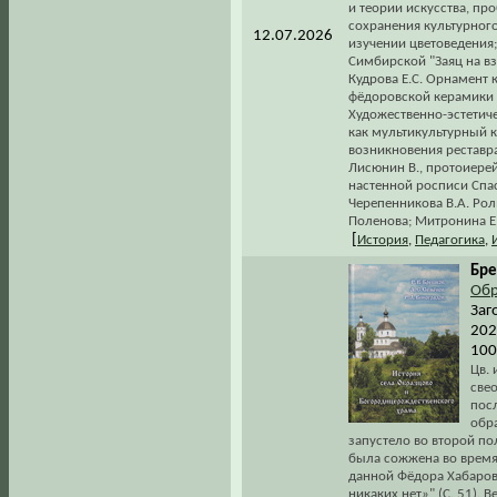
и теории искусства, пр
сохранения культурного
12.07.2026
изучении цветоведения;
Симбирской "Заяц на вз
Кудрова Е.С. Орнамент
фёдоровской керамики 
Художественно-эстетиче
как мультикультурный к
возникновения реставр
Лисюнин В., протоиере
настенной росписи Спа
Черепенникова В.А. Рол
Поленова; Митронина Е.
[
История
,
Педагогика
,
Бре
Обр
Заг
202
100
Цв. 
свео
посл
обр
запустело во второй пол
была сожжена во время 
данной Фёдора Хабарова
никаких нет»" (С. 51).