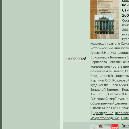
Нас
кон
Сам
200
Сос
кон
200
иск
Рус
коллекции самого Самар
историческим личностям
Гусева Е.Н. ...Микелан
Брюллова в Болонье в 1
13.07.2026
Черкесова к сказке Оск
концептуальность в прои
бойчукизм в Самаре; Ст
Стадников В.Э. Индустр
Картины О.В. Розаново
художественного музея..
Западной Европе...; Ко
1905 гг. ...; Петтоки Л.
"Смеховой мир" русско
общественный деятель и
Сапожников (1877–1942)
[
Краеведение
,
Вспомог
Искусствоведение
,
БУК
Угл