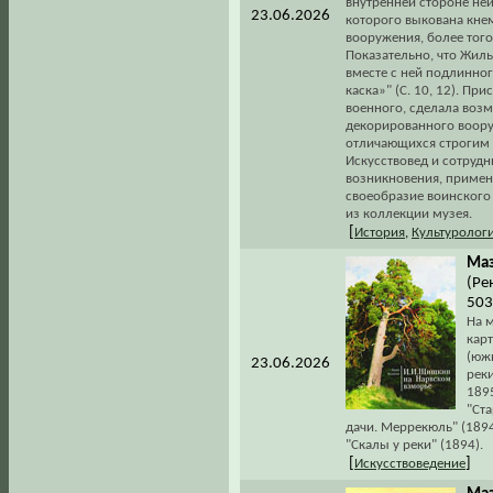
внутренней стороне неи
23.06.2026
которого выкована кнем
вооружения, более того
Показательно, что Жиль
вместе с ней подлинног
каска»" (С. 10, 12). Пр
военного, сделала воз
декорированного вооруж
отличающихся строгим
Искусствовед и сотруд
возникновения, примен
своеобразие воинского
из коллекции музея.
[
История
,
Культуролог
Маз
(Ре
503
На м
кар
(юж
23.06.2026
реки
1895
"Ста
дачи. Меррекюль" (1894)
"Скалы у реки" (1894).
[
]
Искусствоведение