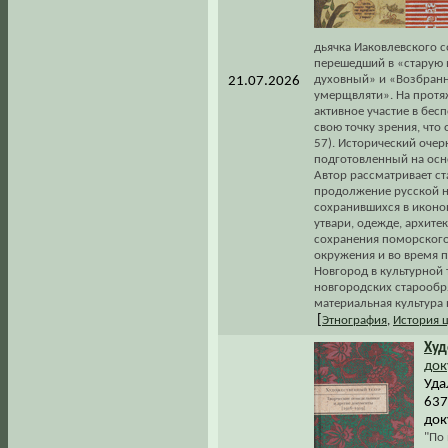
дьячка Иаковлевского с
перешедший в «старую 
духовный» и «Возбранн
21.07.2026
умерщвляти». На протя
активное участие в бес
свою точку зрения, что
57). Исторический очер
подготовленный на осн
Автор рассматривает с
продолжение русской н
сохранившихся в иконо
утвари, одежде, архите
сохранения поморского
окружения и во время 
Новгород в культурной 
новгородских старообр
материальная культура 
[
Этнография
,
История 
Худ
док
Уда
637
док
"По