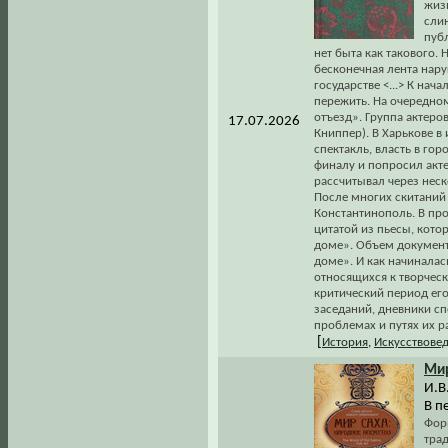
жиз
слин
публ
нет быта как такового.
бесконечная лента нару
государстве <...> К нач
пережить. На очередно
отъезд». Группа актеров
17.07.2026
Книппер). В Харькове 
спектакль, власть в го
финалу и попросил акте
рассчитывал через неск
После многих скитаний 
Константинополь. В пр
цитатой из пьесы, котор
доме». Объем документо
доме». И как начиналась
относящихся к творчес
критический период ег
заседаний, дневники сп
проблемах и путях их 
[
История
,
Искусствове
Ми
И.В
В п
Форм
трад