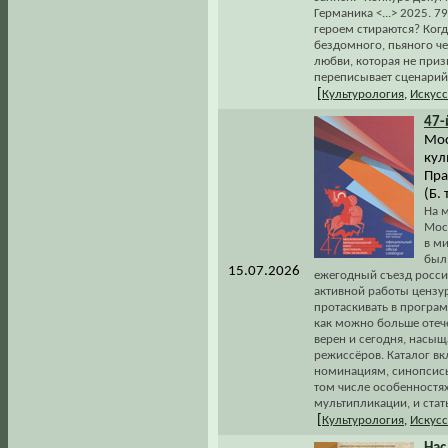
Германика <...> 2025. 
героем стираются? Когд
бездомного, пьяного че
любви, которая не приз
переписывает сценарий"
[
Культурология
,
Искусс
47-
Мос
кул
Пра
(Б. 
На м
Мос
в ми
был 
15.07.2026
ежегодный съезд росси
активной работы цензу
протаскивать в програм
как можно больше отеч
верен и сегодня, насы
режиссёров. Каталог в
номинациям, синопсисы
том числе особенностя
мультипликации, и ста
[
Культурология
,
Искусс