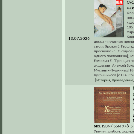
Сус
с.: 
Форм
пос
худ
105 
фар
Клоп
13.07.2026
доски – печатные пряни
стиля; Яровая Е. Герал
проснулась": [О судьбе
одного поклонника]; Г
Ермолин Е. "Принцип п
академии] Алексей Золо
Мусиных-Пушкиных] Ило
Кукрыниксов [о Н.А. Сок
[
История
,
Краеведение
экз. ISBN/ISSN 978-
Увелич. альбом. формат