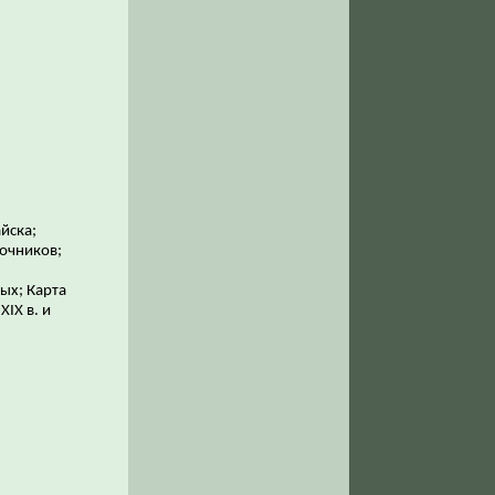
йска;
точников;
ых; Карта
XIX в. и