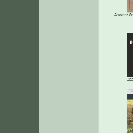
Дневник Ян
Ле