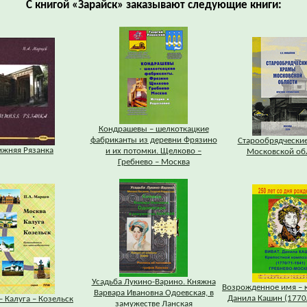
С книгой «Зарайск» заказывают следующие книги:
Кондрашевы – шелкоткацкие
фабриканты из деревни Фрязино
Старообрядчески
ижняя Рязанка
и их потомки. Щелково –
Московской об
Гребнево – Москва
Усадьба Лукино-Варино. Княжна
Возрожденное имя – 
Варвара Ивановна Одоевская, в
Данила Кашин (1770
– Калуга – Козельск
замужестве Ланская