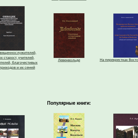
священнослужителей,
х старост, учителей,
На перекрестках Восто
Левенвольде
телей, благочестивых
приходов и их семей
Популярные книги: