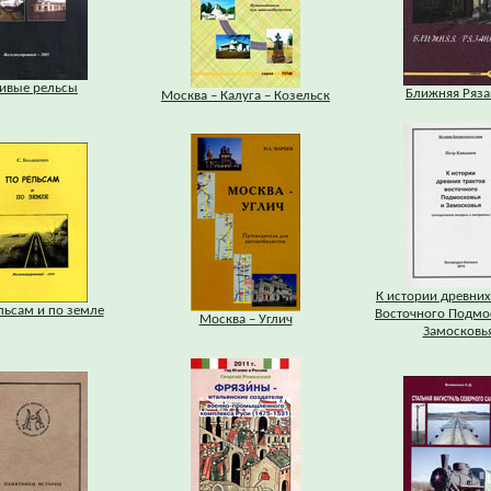
ивые рельсы
Ближняя Ряза
Москва – Калуга – Козельск
К истории древних
льсам и по земле
Восточного Подмо
Москва – Углич
Замосковь