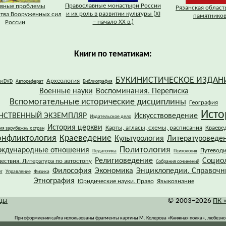
Православные монастыри России
вные проблемы
Рязанская область
и их роль в развитии культуры (XI
ства Вооруженных сил
памятников
– начало XX в.)
России
Книги по тематикам:
БУКИНИСТИЧЕСКОЕ ИЗДАН
Археология
 и DVD
Автореферат
Библиография
Военные науки
Воспоминания. Переписка
Вспомогательные исторические дисциплины
География
Исто
НСТВЕННЫЙ ЭКЗЕМПЛЯР
Искусствоведение
Издательское дело
История церкви
Карты, атласы, схемы, расписания
Кваеве
ия зарубежных стран
онфликтология
Краеведение
Культурология
Литературоведе
Политология
ждународные отношения
Путевод
Педагогика
Психология
Религиоведение
Социо
ествия. Литература по автостопу
Собрания сочинений
Философия
Экономика
Энциклопедии. Справочн
т
Управление
Физика
Этнография
Юридические науки. Право
Языкознание
ицы
© 2003–2026
ПК 
При оформлении сайта использованы фрагменты картины М. Колерова «Книжная полка», любезно