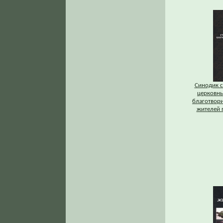
Синодик 
церковны
благотвори
жителей 