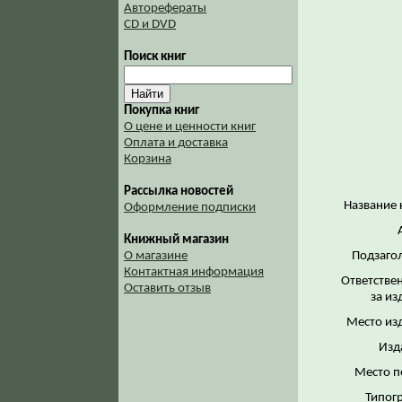
Авторефераты
CD и DVD
Поиск книг
Покупка книг
О цене и ценности книг
Оплата и доставка
Корзина
Рассылка новостей
Название 
Оформление подписки
Книжный магазин
Подзаго
О магазине
Контактная информация
Ответстве
Оставить отзыв
за из
Место из
Изд
Место п
Типог