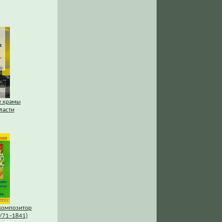
е храмы
ласти
композитор
/71–1841)