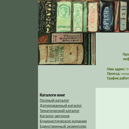
Про
неф
Наш адрес:
Мо
Проезд:
метр
График работ
Каталоги книг
Полный каталог
Датированный каталог
Тематический каталог
Каталог авторов
Букинистическое издание
Единственный экземпляр