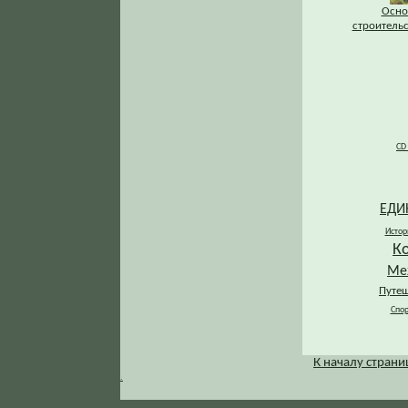
Осно
строитель
CD
ЕДИ
Истор
К
Ме
Путеш
Спор
К началу стран
.