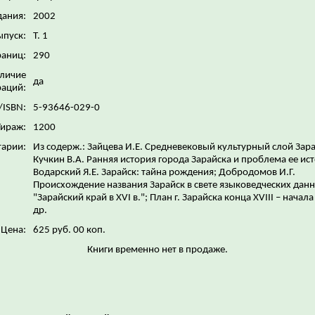
дания:
2002
ыпуск:
Т. 1
раниц:
290
личие
да
аций:
/ISBN:
5-93646-029-0
Тираж:
1200
арии:
Из содерж.: Зайцева И.Е. Средневековый культурный слой Зара
Кучкин В.А. Ранняя история города Зарайска и проблема ее ис
Водарский Я.Е. Зарайск: тайна рождения; Добродомов И.Г.
Происхождение названия Зарайск в свете языковедческих данн
"Зарайский край в XVI в."; План г. Зарайска конца XVIII – начала 
др.
Цена:
625 руб. 00 коп.
Книги временно нет в продаже.