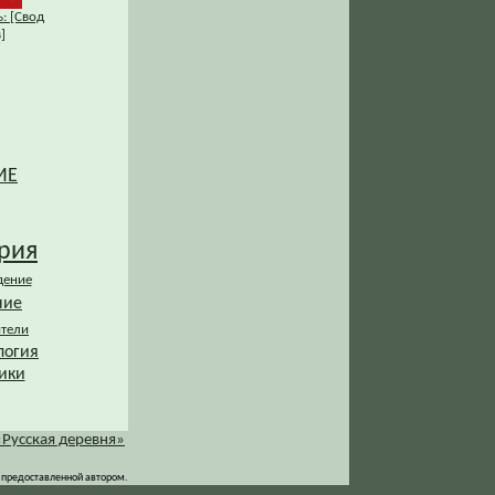
: [Свод
]
ИЕ
рия
дение
ние
ители
логия
ики
«Русская деревня»
 предоставленной автором.