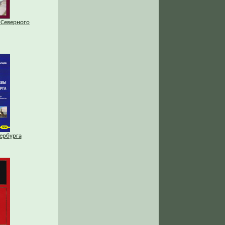
 Северного
ербурга