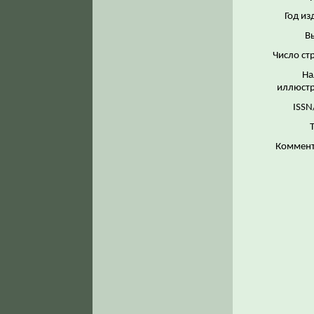
Год из
В
Число ст
На
иллюстр
ISSN
Коммент