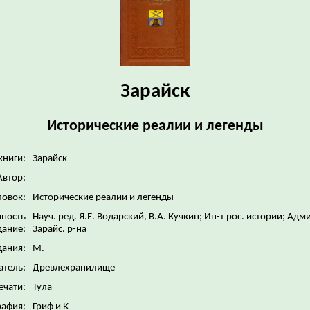
Зарайск
Исторические реалии и легенды
книги:
Зарайск
Автор:
ловок:
Исторические реалии и легенды
нность
Науч. ред. Я.Е. Водарский, В.А. Кучкин; Ин-т рос. истории; Ад
дание:
Зарайс. р-на
дания:
М.
атель:
Древлехранилище
ечати:
Тула
рафия:
Гриф и К