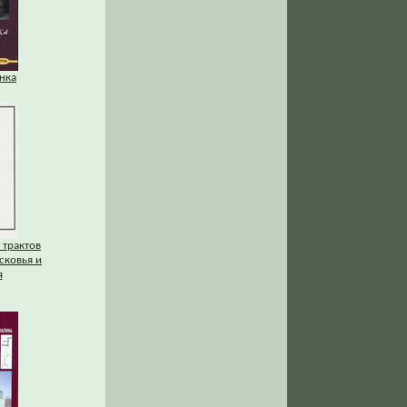
нка
 трактов
сковья и
я