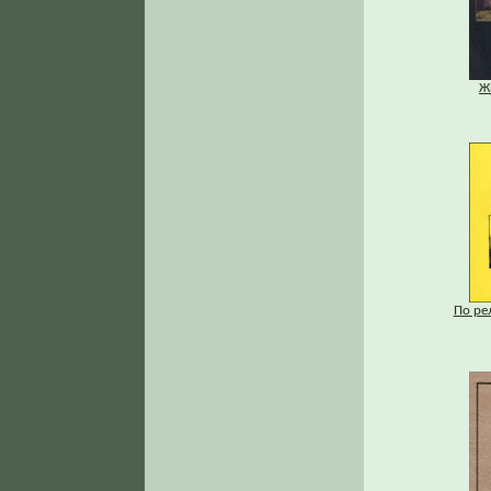
Ж
По ре