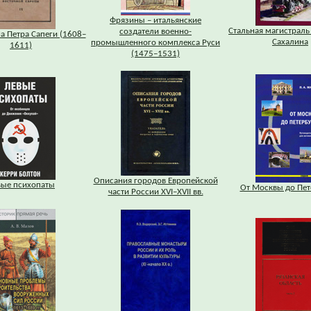
Фрязины – итальянские
Стальная магистраль
создатели военно-
а Петра Сапеги (1608–
Сахалина
промышленного комплекса Руси
1611)
(1475–1531)
Описания городов Европейской
вые психопаты
От Москвы до Пет
части России XVI–XVII вв.