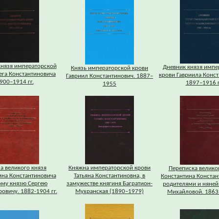
князя императорской
Дневник князя импе
Князь императорской крови
ега Константиновича
крови Гавриила Конс
Гавриил Константинович. 1887–
900–1914 гг.
1897–1916 г
1955
а великого князя
Княжна императорской крови
Переписка велико
ина Константиновича
Татьяна Константиновна, в
Константина Констан
ому князю Сергею
замужестве княгиня Багратион-
родителями и няней
овичу. 1882-1904 гг.
Мухранская (1890–1979)
Михайловой. 1863