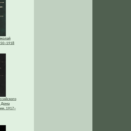
иколай
850–1918
ссийского
 Дома
ии. 1917–