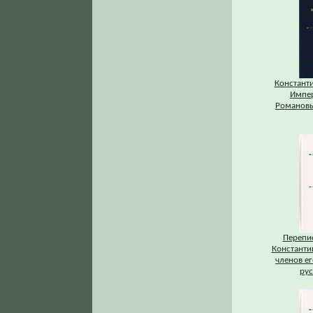
Констант
Импе
Романовы
Перепис
Константи
членов ег
рус