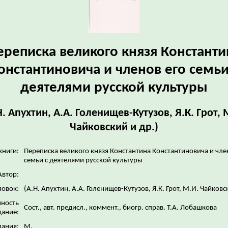
ереписка великого князя Константи
онстантиновича и членов его семьи
деятелями русской культуры
Н. Апухтин, А.А. Голенищев-Кутузов, Я.К. Грот, 
Чайковский и др.)
книги:
Переписка великого князя Константина Константиновича и чле
семьи с деятелями русской культуры
Автор:
ловок:
(А.Н. Апухтин, А.А. Голенищев-Кутузов, Я.К. Грот, М.И. Чайковс
нность
Сост., авт. предисл., коммент., биогр. справ. Т.А. Лобашкова
дание:
дания:
М.