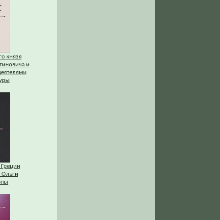
го князя
тиновича и
деятелями
туры
 Греции
 Ольги
вны