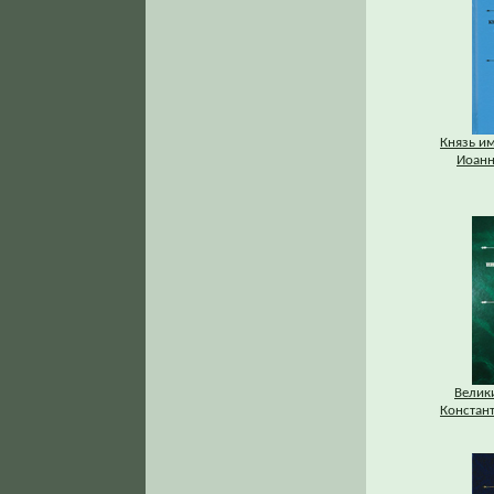
Князь и
Иоанн
Велик
Констан