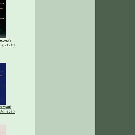
иколай
850–1918
митрий
860–1919