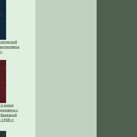
раторской
тантиновича
г.
го князя
тиновича с
 Варварой
–1908 гг