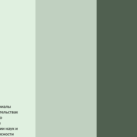
ериалы
тельствах
го
и
ии наук и
есности