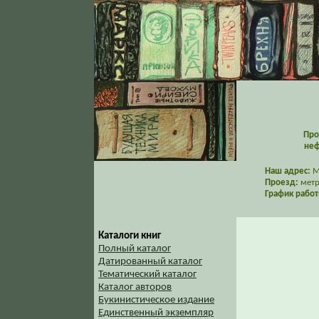
Про
неф
Наш адрес:
Мо
Проезд:
метр
График работ
Каталоги книг
Полный каталог
Датированный каталог
Тематический каталог
Каталог авторов
Букинистическое издание
Единственный экземпляр