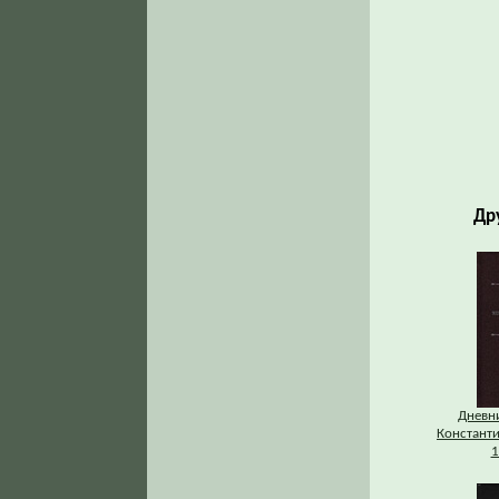
Др
Дневни
Константи
1