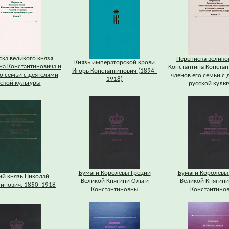
ка великого князя
Переписка велико
Князь императорской крови
на Константиновича и
Константина Констан
Игорь Константинович (1894–
о семьи с деятелями
членов его семьи с 
1918)
ской культуры
русской куль
Бумаги Королевы Греции
Бумаги Королевы
ий князь Николай
Великой Княгини Ольги
Великой Княгини
тинович. 1850–1918
Константиновны
Константино