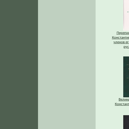
Перепис
Константи
членов ег
рус
Велик
Констан