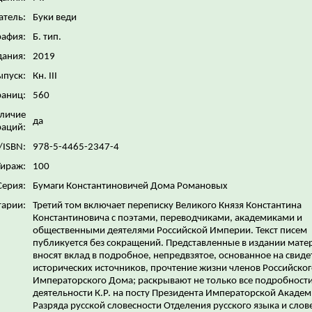
атель:
Буки веди
рафия:
Б. тип.
дания:
2019
ыпуск:
Кн. III
раниц:
560
личие
да
аций:
/ISBN:
978-5-4465-2347-4
Тираж:
100
Серия:
Бумаги Константиновичей Дома Романовых
арии:
Третий том включает переписку Великого Князя Константина
Константиновича с поэтами, переводчиками, академиками и
общественными деятелями Российской Империи. Текст писем
публикуется без сокращений. Представленные в издании мат
вносят вклад в подробное, непредвзятое, основанное на свиде
исторических источников, прочтение жизни членов Российско
Императорского Дома; раскрывают не только все подробност
деятельности К.Р. на посту Президента Императорской Академ
Разряда русской словесности Отделения русского языка и слов