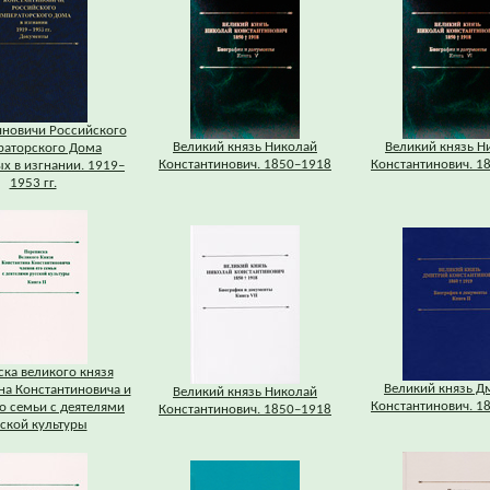
иновичи Российского
Великий князь Николай
Великий князь Н
раторского Дома
Константинович. 1850–1918
Константинович. 1
х в изгнании. 1919–
1953 гг.
ка великого князя
Великий князь Д
на Константиновича и
Великий князь Николай
Константинович. 1
о семьи с деятелями
Константинович. 1850–1918
ской культуры