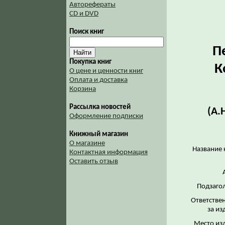
Авторефераты
CD и DVD
Поиск книг
П
Покупка книг
К
О цене и ценности книг
Оплата и доставка
Корзина
Рассылка новостей
(А.
Оформление подписки
Книжный магазин
О магазине
Название 
Контактная информация
Оставить отзыв
Подзаго
Ответстве
за из
Место из