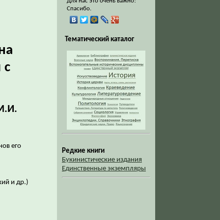
Для нас это очень важно!
Спасибо.
Тематический каталог
на
 с
М.И.
нов его
Редкие книги
Букинистические издания
Единственные экземпляры
кий и др.)