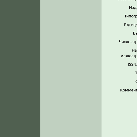
Изд
Типог
Год из
В
Число ст
На
иллюстр
ISSN
Коммент