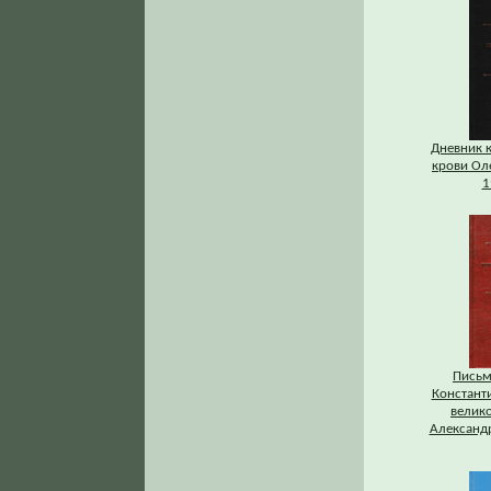
Дневник 
крови Ол
1
Письм
Констант
велик
Александр