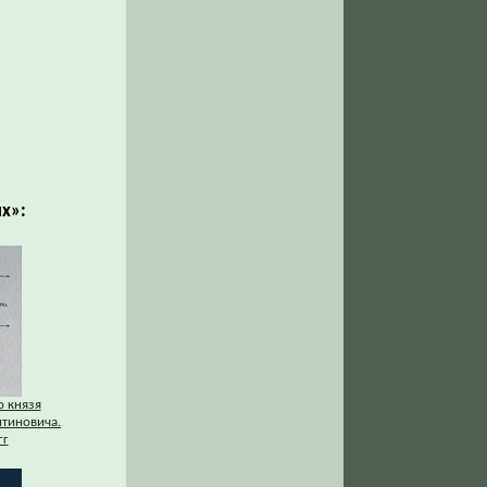
х»:
о князя
нтиновича.
гг