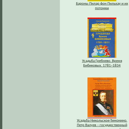
Бароны Пилар фон Пильхау и их
потомки
Усадьба Гребнево. Время
Бибиковых. 1781–1834
Усадьба Никольское-Тимонино.
Петр Валуев – государственный