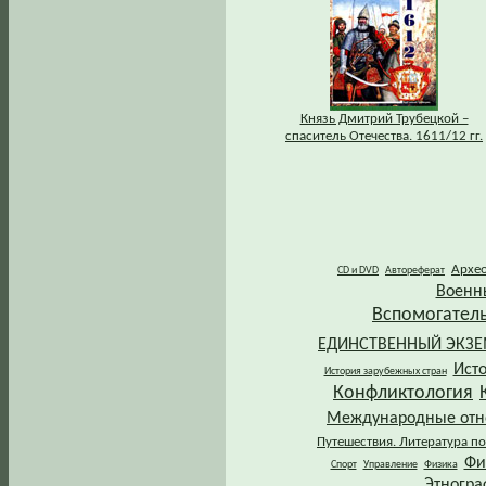
Князь Дмитрий Трубецкой –
спаситель Отечества. 1611/12 гг.
Архе
CD и DVD
Автореферат
Военн
Вспомогател
ЕДИНСТВЕННЫЙ ЭКЗ
Ист
История зарубежных стран
Конфликтология
Международные от
Путешествия. Литература по
Фи
Спорт
Управление
Физика
Этногра