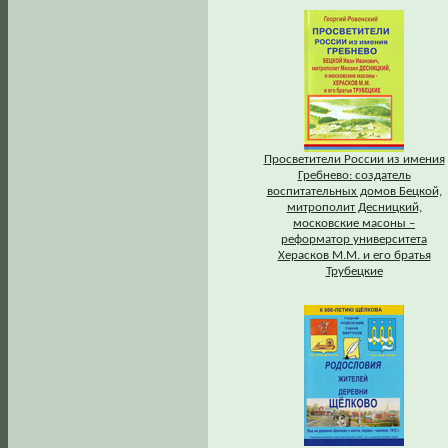
Просветители России из имения
Гребнево: создатель
воспитательных домов Бецкой,
митрополит Десницкий,
московские масоны –
реформатор университета
Херасков М.М. и его братья
Трубецкие