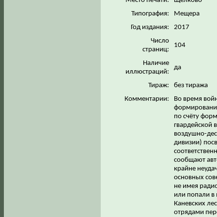
Место печати:
Щёлково
Типография:
Мещера
Год издания:
2017
Число
104
страниц:
Наличие
да
иллюстраций:
Тираж:
без тиража
Комментарии:
Во время вой
формирований
по счёту форм
гвардейской 
воздушно-дес
дивизии) пос
соответственно
сообщают авто
крайне неуда
основных сов
не имея радио
или попали в 
Каневских лес
отрядами пер