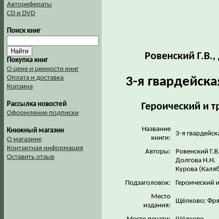
Авторефераты
CD и DVD
Поиск книг
Ровенский Г.В.,
Покупка книг
О цене и ценности книг
Оплата и доставка
3-я гвардейск
Корзина
Рассылка новостей
Героический и т
Оформление подписки
Название
Книжный магазин
3-я гвардейс
книги:
О магазине
Контактная информация
Авторы:
Ровенский Г.В
Оставить отзыв
Долгова Н.Н.
Курова (Каляб
Подзаголовок:
Героический 
Место
Щёлково; Фр
издания: