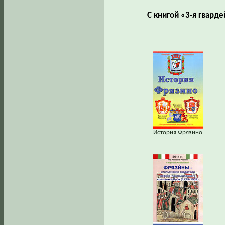
С книгой «3-я гвард
История Фрязино