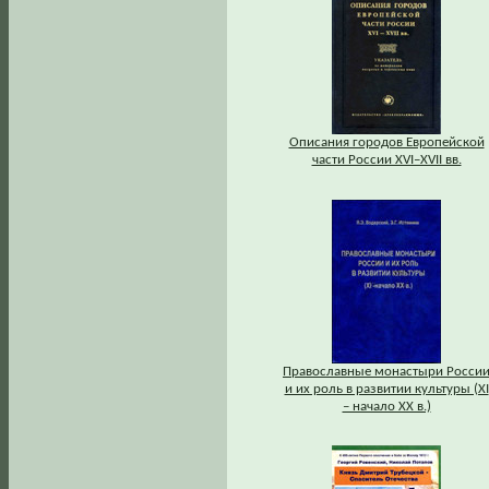
Описания городов Европейской
части России XVI–XVII вв.
Православные монастыри Росси
и их роль в развитии культуры (XI
– начало XX в.)