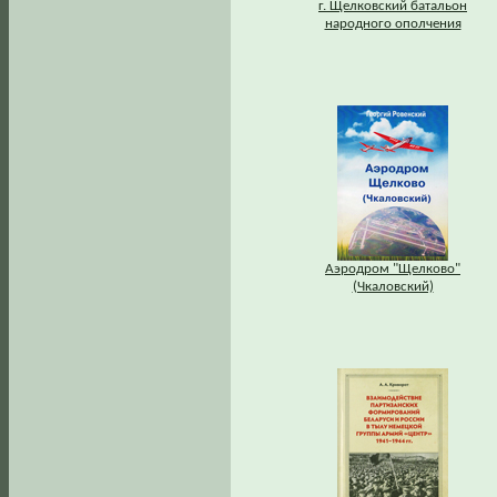
г. Щелковский батальон
народного ополчения
Аэродром "Щелково"
(Чкаловский)