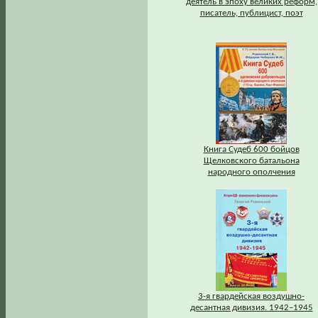
деятель в эпоху великих реформ,
писатель, публицист, поэт
Книга Судеб 600 бойцов
Щелковского батальона
народного ополчения
3-я гвардейская воздушно-
десантная дивизия. 1942–1945