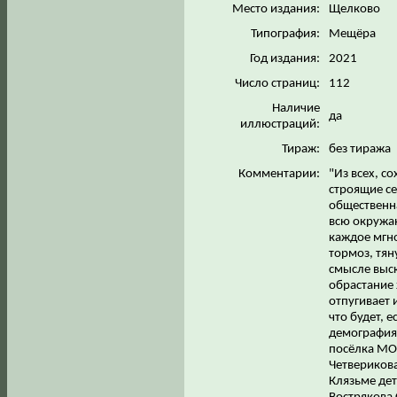
Место издания:
Щелково
Типография:
Мещёра
Год издания:
2021
Число страниц:
112
Наличие
да
иллюстраций:
Тираж:
без тиража
Комментарии:
"Из всех, с
строящие се
общественн
всю окружа
каждое мгно
тормоз, тя
смысле выс
обрастание
отпугивает 
что будет, 
демография?
посёлка МОН
Четвериков
Клязьме дет