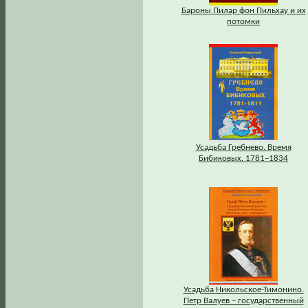
Бароны Пилар фон Пильхау и их
потомки
Усадьба Гребнево. Время
Бибиковых. 1781–1834
Усадьба Никольское-Тимонино.
Петр Валуев – государственный