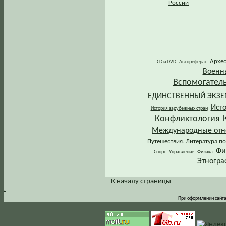
России
Архе
CD и DVD
Автореферат
Военн
Вспомогател
ЕДИНСТВЕННЫЙ ЭКЗ
Ист
История зарубежных стран
Конфликтология
Международные от
Путешествия. Литература по
Фи
Спорт
Управление
Физика
Этногра
К началу страницы
.
При оформлении сайта