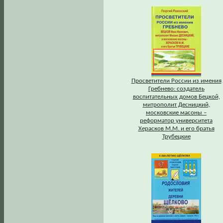
Просветители России из имения
Гребнево: создатель
воспитательных домов Бецкой,
митрополит Десницкий,
московские масоны –
реформатор университета
Херасков М.М. и его братья
Трубецкие