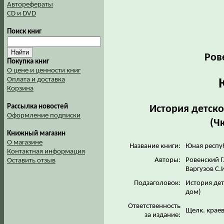
Авторефераты
CD и DVD
Поиск книг
Рове
Покупка книг
О цене и ценности книг
Оплата и доставка
Корзина
Рассылка новостей
История детско
Оформление подписки
(Ч
Книжный магазин
О магазине
Название книги:
Юная респу
Контактная информация
Авторы:
Ровенский Г
Оставить отзыв
Варгузов С.
Подзаголовок:
История дет
дом)
Ответственность
Щелк. краев
за издание: