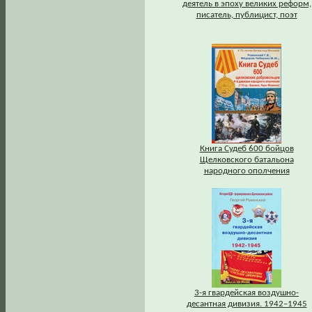
деятель в эпоху великих реформ,
писатель, публицист, поэт
Книга Судеб 600 бойцов
Щелковского батальона
народного ополчения
3-я гвардейская воздушно-
десантная дивизия. 1942–1945