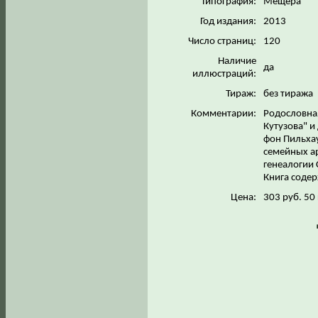
Типография:
Мещера
Год издания:
2013
Число страниц:
120
Наличие
да
иллюстраций:
Тираж:
без тиража
Комментарии:
Родословная
Кутузова" 
фон Пильха
семейных ар
генеалогии 
Книга соде
Цена:
303 руб. 50