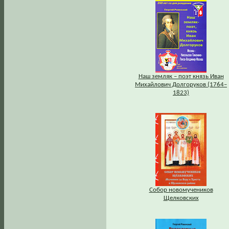
Наш земляк – поэт князь Иван
Михайлович Долгоруков (1764–
1823)
Собор новомучеников
Щелковских