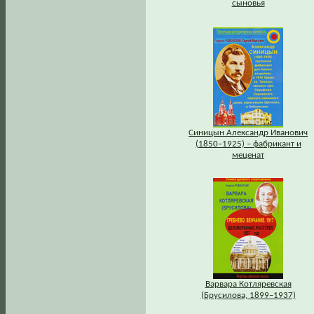
сыновья
Синицын Александр Иванович
(1850–1925) – фабрикант и
меценат
Варвара Котляревская
(Брусилова, 1899–1937)