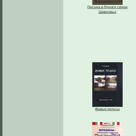
Письма и бумаги семьи
Шавровых
Живые рельсы