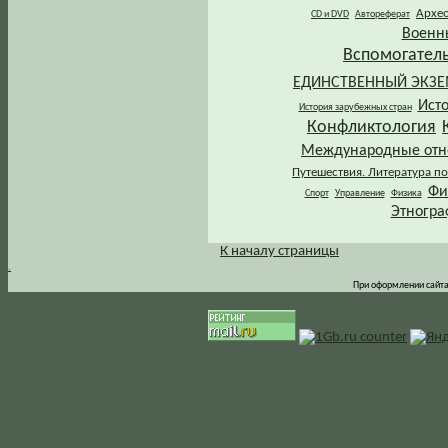
Архе
CD и DVD
Автореферат
Военн
Вспомогател
ЕДИНСТВЕННЫЙ ЭКЗ
Ист
История зарубежных стран
Конфликтология
Международные от
Путешествия. Литература по
Фи
Спорт
Управление
Физика
Этногра
К началу страницы
.
При оформлении сайта