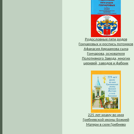
Родословные пяти родов
Гончаровых и роспись потомков
Афанасия Авраамова сына
Гончарова, основателя
Полотняного Завода, многих
церквей, заводов и фабрик
225 лет храму во имя
Гребневской иконы Божией
Матери в селе Гребнево