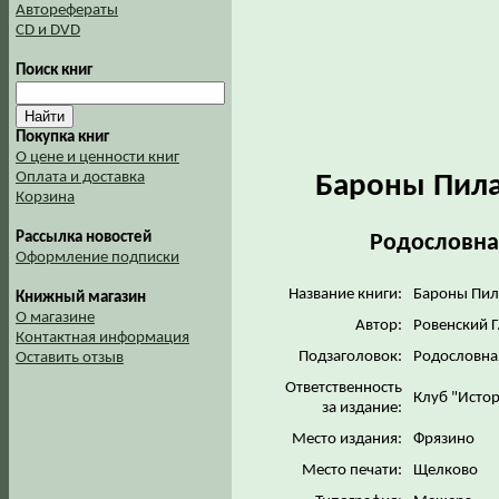
Авторефераты
CD и DVD
Поиск книг
Покупка книг
О цене и ценности книг
Оплата и доставка
Бароны Пила
Корзина
Рассылка новостей
Родословна
Оформление подписки
Название книги:
Бароны Пил
Книжный магазин
О магазине
Автор:
Ровенский Г
Контактная информация
Подзаголовок:
Родословна
Оставить отзыв
Ответственность
Клуб "Исто
за издание:
Место издания:
Фрязино
Место печати:
Щелково