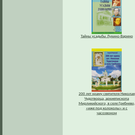
Тайны усадьбы Лукино-Варино
200 лет храму святителя Николая
Чудотворца, архиепископа
Мирликийского, в селе Гребнево,
«иже под колоколы» и с
часозвоном