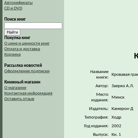
Авторефераты
CD и DVD
Поиск книг
Покупка книг
О цене и ценности книг
Оплата и доставка
Корзина
Рассылка новостей
Оформление подписки
Название
Кровавая гра
книги:
Книжный магазин
Автор:
Заерко А.Л.
О магазине
Контактная информация
Место
Минск
Оставить отзыв
издания:
Издатель:
Камерон-Д
Типография:
Ходр
Год издания:
2002
Выпуск:
Кн. 1