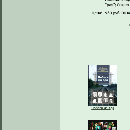
"рая"; Секре
Цена:
960 руб. 00 к
Побеги из ада