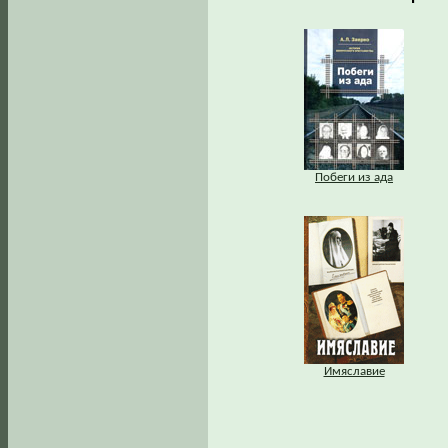
Побеги из ада
Имяславие