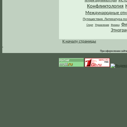
Ист
История зарубежных стран
Конфликтология
Международные от
Путешествия. Литература по
Фи
Спорт
Управление
Физика
Этногра
К началу страницы
.
При оформлении сайта