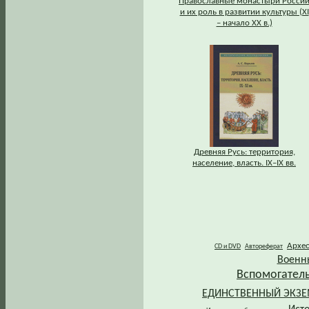
Православные монастыри Росси
и их роль в развитии культуры (XI
– начало XX в.)
Древняя Русь: территория,
население, власть. IХ–IХ вв.
Архе
CD и DVD
Автореферат
Военн
Вспомогател
ЕДИНСТВЕННЫЙ ЭКЗ