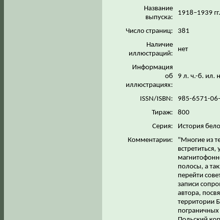
Название
1918–1939 гг
выпуска:
Число страниц:
381
Наличие
нет
иллюстраций:
Информация
об
9 л. ч.-б. ил.
иллюстрациях:
ISSN/ISBN:
985-6571-06
Тираж:
800
Серия:
История бело
Комментарии:
"Многие из т
встретиться, 
магнитофонн
полосы, а та
перейти сов
записи сопр
автора, посв
территории Б
пограничных 
Польский кор