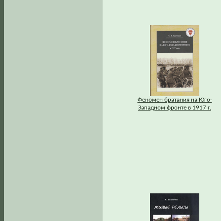
Феномен братания на Юго-
Западном фронте в 1917 г.