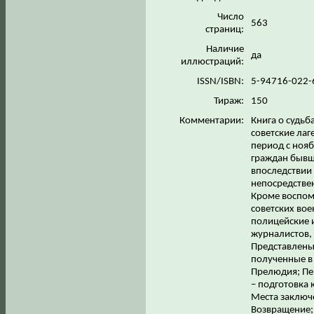
Число
563
страниц:
Наличие
да
иллюстраций:
ISSN/ISBN:
5-94716-022
Тираж:
150
Комментарии:
Книга о судь
советские ла
период с нояб
граждан бывш
впоследствии 
непосредствен
Кроме воспоми
советских во
полицейские 
журналистов,
Представлены
полученные в 
Прелюдия; Пе
– подготовка 
Места заключ
Возвращение; 