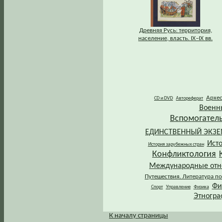
Древняя Русь: территория,
население, власть. IХ–IХ вв.
Архе
CD и DVD
Автореферат
Военн
Вспомогател
ЕДИНСТВЕННЫЙ ЭКЗ
Ист
История зарубежных стран
Конфликтология
Международные от
Путешествия. Литература по
Фи
Спорт
Управление
Физика
Этногра
К началу страницы