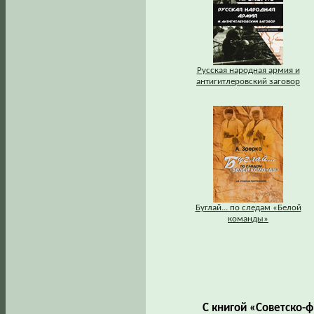
Русская народная армия и
антигитлеровский заговор
Буглай... по следам «Белой
команды»
С книгой «Советско-