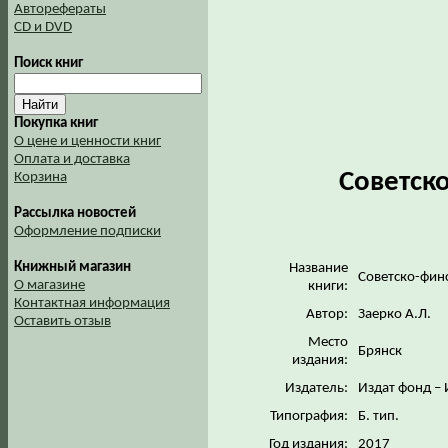
Авторефераты
CD и DVD
Поиск книг
Покупка книг
О цене и ценности книг
Оплата и доставка
Советск
Корзина
Рассылка новостей
Оформление подписки
Книжный магазин
Название
Советско-фин
О магазине
книги:
Контактная информация
Автор:
Заерко А.Л.
Оставить отзыв
Место
Брянск
издания:
Издатель:
Издат фонд –
Типография:
Б. тип.
Год издания:
2017