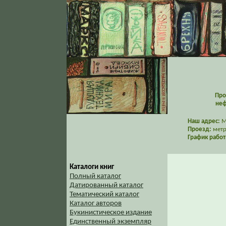
Про
неф
Наш адрес:
Мо
Проезд:
метр
График работ
Каталоги книг
Полный каталог
Датированный каталог
Тематический каталог
Каталог авторов
Букинистическое издание
Единственный экземпляр