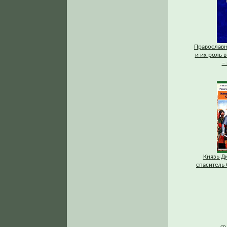
Православ
и их роль в
–
Князь Д
спаситель 