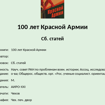
100 лет Красной Армии
Сб. статей
книги:
100 лет Красной Армии
Автор:
ловок:
Сб. статей
нность
Науч. совет РАН по проблемам воен. истории; Ассоц. исследов
дание:
о-ва; Общерос. обществ. орг. «Рос. ученые социалист. ориент
дания:
М.
атель:
АИРО-XXI
ечати:
Чехов
рафия:
Чех. печ. двор