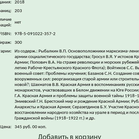
дания:
2018
раниц:
203
личие
нет
аций:
/ISBN:
978-5-091022-357-2
Тираж:
300
арии:
Из содерж.: Рыбалкин В.П. Основоположники марксизма-лени
армии социалистического государства; Гросул В.Я. У истоков К
Армии; Попович В.А. На страже революции и морских рубежей 
летию Рабоче-Крестьянского Красного Флота); Войтиков С.С. 
военный совет: Проблемы изучения; Базанов С.Н. Создание со
вооруженных сил: реорганизация старой армии или строитель
новой?; Шахматов В.В. Красная Армия в воспоминаниях русск
монархистов, участвовавших в Белом движении на Юге России
Г.А. Красная Армия и проблемы защиты военной тайны 1918–19
Змиевский Г.Н. Брестский мир и рождение Красной Армии; Руб
Анархисты и Красная Армия; Серазетдинов Б.У. Участие Красно
восстановлении народного хозяйства на урале в период и посл
Гражданской войны (1918–1922 гг.) и др.
Цена:
345 руб. 00 коп.
Добавить в корзину