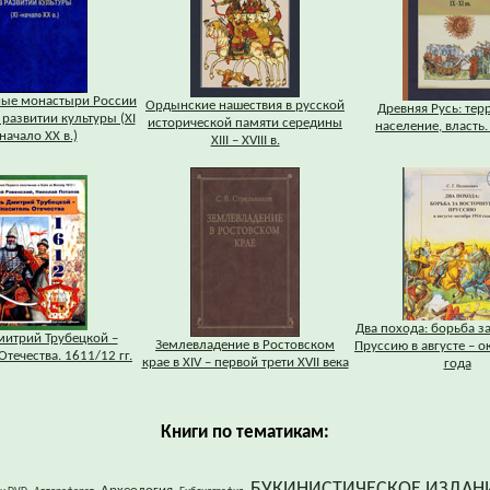
ные монастыри России
Ордынские нашествия в русской
Древняя Русь: тер
 развитии культуры (XI
исторической памяти середины
население, власть. 
 начало XX в.)
XIII – XVIII в.
Два похода: борьба з
митрий Трубецкой –
Землевладение в Ростовском
Пруссию в августе – о
Отечества. 1611/12 гг.
крае в XIV – первой трети XVII века
года
Книги по тематикам:
БУКИНИСТИЧЕСКОЕ ИЗДАН