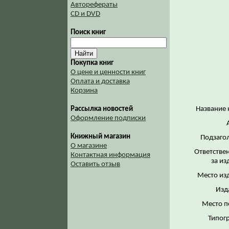
Авторефераты
CD и DVD
Поиск книг
Покупка книг
О цене и ценности книг
Оплата и доставка
Корзина
Название 
Рассылка новостей
Оформление подписки
Книжный магазин
Подзаго
О магазине
Ответстве
Контактная информация
за из
Оставить отзыв
Место из
Изд
Место п
Типог