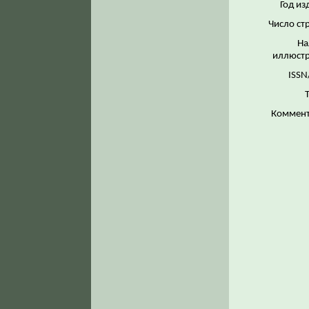
Год из
Число ст
На
иллюстр
ISSN
Коммент