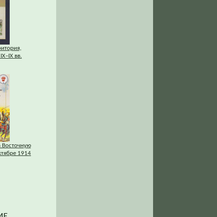
ритория,
IХ–IХ вв.
а Восточную
ктябре 1914
ИЕ