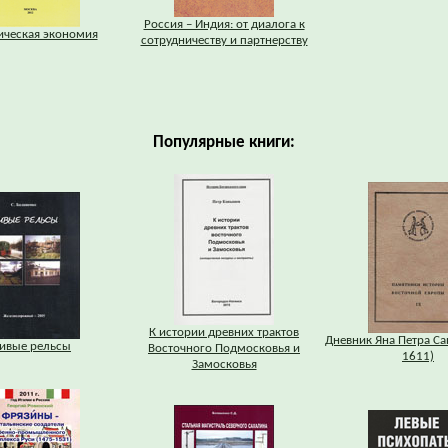
Россия – Индия: от диалога к
ическая экономия
сотрудничеству и партнерству
Популярные книги:
К истории древних трактов
Дневник Яна Петра Са
ивые рельсы
Восточного Подмосковья и
1611)
Замосковья