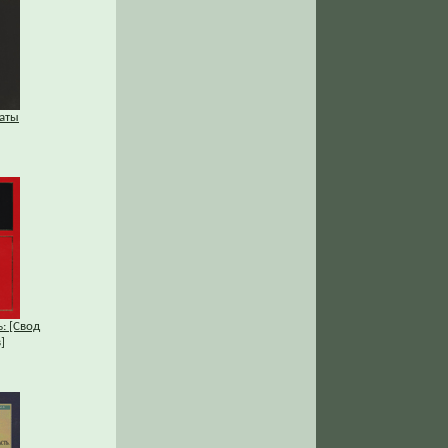
аты
: [Свод
]