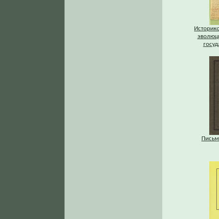
Историк
эволюц
госуд
Письм