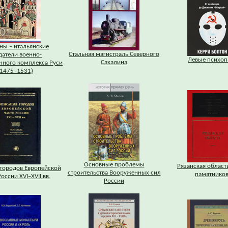
ны – итальянские
Стальная магистраль Северного
датели военно-
Левые психоп
Сахалина
ного комплекса Руси
(1475–1531)
Основные проблемы
Рязанская область
городов Европейской
строительства Вооруженных сил
памятников
оссии XVI–XVII вв.
России