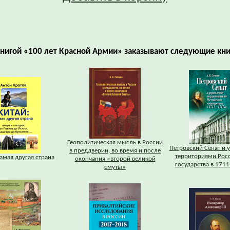
книгой «100 лет Красной Армии» заказывают следующие кни
Геополитическая мысль в России
Петровский Сенат и 
в преддверии, во время и после
территориями Рос
Самая другая страна
окончания «второй великой
государства в 1711
смуты»