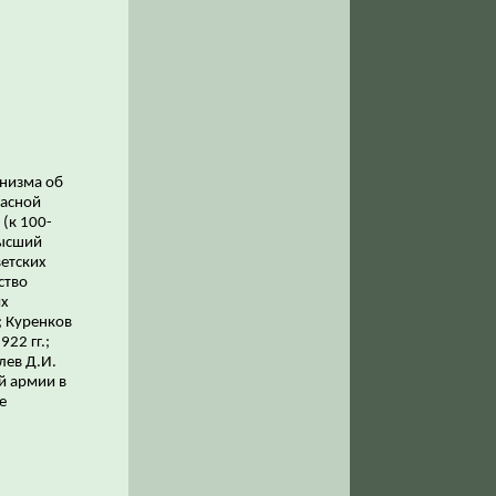
низма об
расной
(к 100-
Высший
ветских
ство
их
; Куренков
22 гг.;
лев Д.И.
й армии в
е