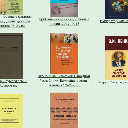
о-правовые факторы
Прибалтийские исследования в
Император Алекса
ии Древнерусского
России. 2017–2018
арства (IX–XV вв.)
Экономика Китайской Народной
Республики: Важнейшие этапы
а и бумаги семьи
Маркс, Энгельс, 
развития 1949–2008
Шавровых