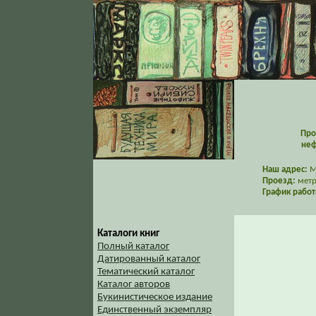
Про
неф
Наш адрес:
Мо
Проезд:
метр
График работ
Каталоги книг
Полный каталог
Датированный каталог
Тематический каталог
Каталог авторов
Букинистическое издание
Единственный экземпляр