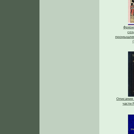
Фрязи
соз
промышлен
Описания 
части Р