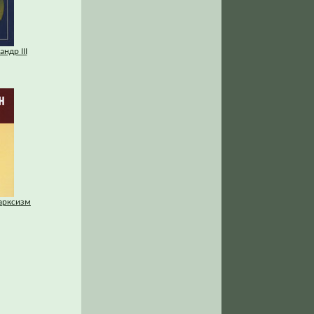
ндр III
марксизм