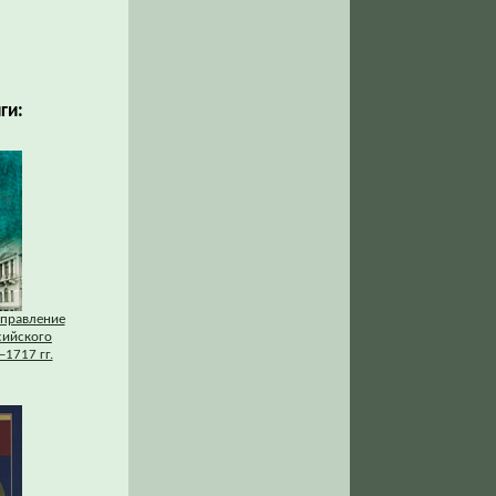
ги:
управление
сийского
–1717 гг.