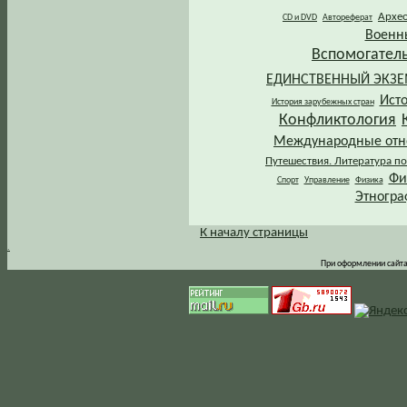
Архе
CD и DVD
Автореферат
Военн
Вспомогател
ЕДИНСТВЕННЫЙ ЭКЗ
Ист
История зарубежных стран
Конфликтология
Международные от
Путешествия. Литература по
Фи
Спорт
Управление
Физика
Этногра
К началу страницы
.
При оформлении сайта