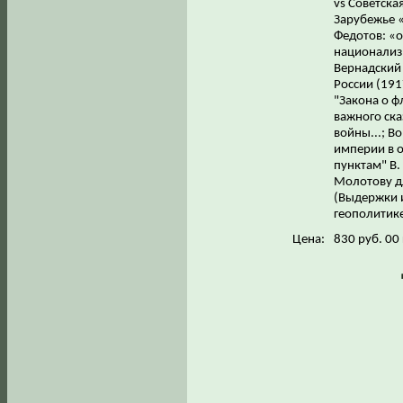
vs Советска
Зарубежье 
Федотов: «о
национализм
Вернадский 
России (191
"Закона о ф
важного ска
войны...; В
империи в 
пунктам" В.
Молотову дл
(Выдержки и
геополитике 
Цена:
830 руб. 00