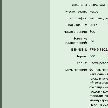
Издатель:
АИРО–XXI
Место печати:
Чехов
Типография:
Чех. печ. д
Год издания:
2017
Число страниц:
600
Наличие
нет
иллюстраций:
ISSN/ISBN:
978-5-9102
Тираж:
500
Серия:
Эпоха револ
Комментарии:
Фундамента
накануне и 
также в теч
объёма изд
сокращённых
трудов и ко
геополитиче
международ
мысли в рез