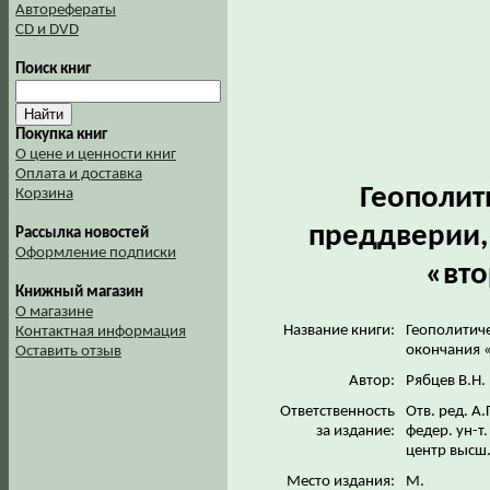
Авторефераты
CD и DVD
Поиск книг
Покупка книг
О цене и ценности книг
Оплата и доставка
Геополит
Корзина
преддверии,
Рассылка новостей
Оформление подписки
«вто
Книжный магазин
О магазине
Название книги:
Геополитиче
Контактная информация
окончания 
Оставить отзыв
Автор:
Рябцев В.Н.
Ответственность
Отв. ред. А
за издание:
федер. ун-т
центр высш
Место издания:
М.