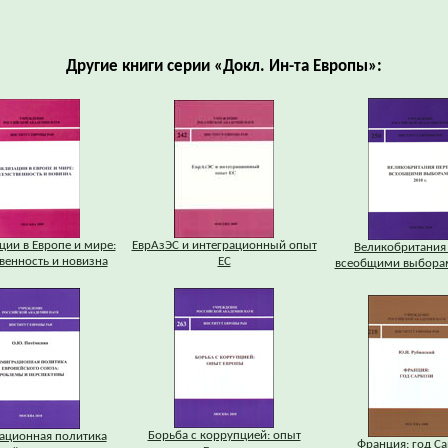
Другие книги серии «Докл. Ин-та Европы»:
ии в Европе и мире:
ЕврАзЭС и интеграционный опыт
Великобритания
венность и новизна
ЕС
всеобщими выборам
Борьба с коррупцией: опыт
ационная политика
Франция: год С