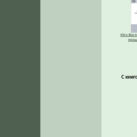
Юго-Вост
прош
С книг