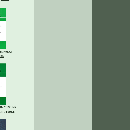
я: мера
тва
аментских
ый анализ