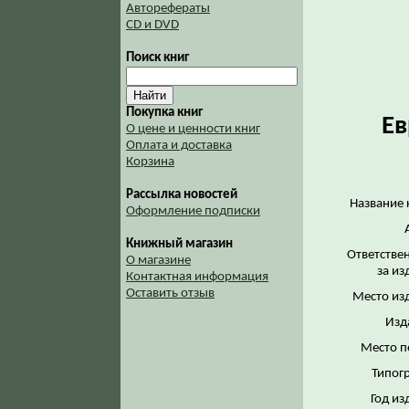
Авторефераты
CD и DVD
Поиск книг
Покупка книг
Ев
О цене и ценности книг
Оплата и доставка
Корзина
Рассылка новостей
Название 
Оформление подписки
Книжный магазин
Ответстве
О магазине
за из
Контактная информация
Оставить отзыв
Место из
Изд
Место п
Типог
Год из