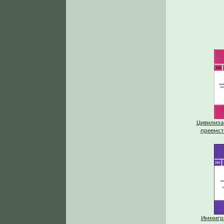
Цивилизац
преемст
Иммигр