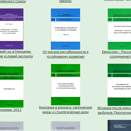
Европы
пейского Союза
кий газ в Германии.
От рисков нестабильности к
Евросоюз – Росси
е условий экспорта
устойчивому развитию
сотрудничес
Британия в кризисе: тактические
Испания после парл
рмания. 2011
меры и стратегические цели
выборов: Прогнозн