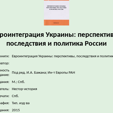
роинтеграция Украины: перспекти
последствия и политика России
книги:
Евроинтеграция Украины: перспективы, последствия и политик
Автор:
нность
Под ред. И.А. Бажана; Ин-т Европы РАН
дание:
дания:
М.; Спб.
атель:
Нестор-история
ечати:
Спб.
рафия:
Тип. изд-ва
дания:
2015