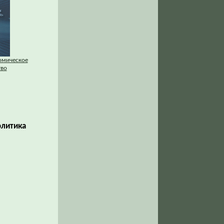
омическое
тво
олитика