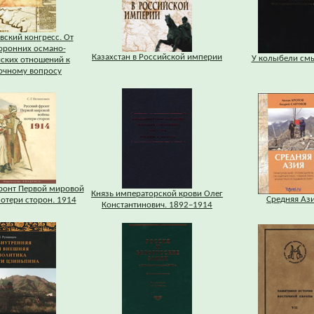
ский конгресс. От
оронних османо-
Казахстан в Российской империи
У колыбели см
ских отношений к
очному вопросу
ронт Первой мировой
Князь императорской крови Олег
Средняя Аз
отери сторон. 1914
Константинович. 1892–1914