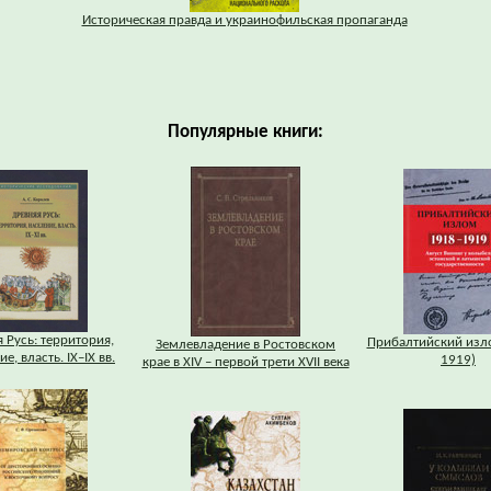
Историческая правда и украинофильская пропаганда
Популярные книги:
 Русь: территория,
Прибалтийский изл
Землевладение в Ростовском
е, власть. IХ–IХ вв.
1919)
крае в XIV – первой трети XVII века