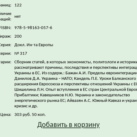
раниц:
122
личие
нет
аций:
/ISBN:
978-5-98163-057-6
Тираж:
200
Серия:
Докл. Ин-та Европы
серии:
№ 317
арии:
Сборник статей, в которых экономисты, политологи и историк
рассматривают причины, последствия и перспективы интеграц
Украины в ЕС. Из содерж.: Бажан А.И. Пределы евроинтеграци
Данилов Д.А. Украина – НАТО; Кандель П.Е. Уроки Балканского
расширения Евросоюза и перспективы отношений Украины с Е
Шишелина Л.Н. Опыт вступления в ЕС стран Центральной Евро
Прибалтики; Кавешников Н.Ю. Украина и законодательство
энергетического рынка ЕС; Айвазян А.С. Южный Кавказ и укра
кризис и др.
Цена:
303 руб. 50 коп.
Добавить в корзину