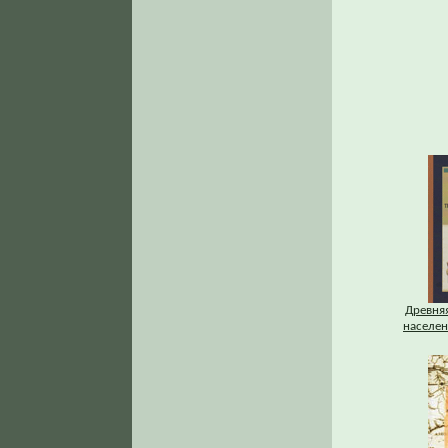
Древняя
населени