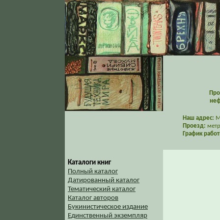
Про
неф
Наш адрес:
Мо
Проезд:
метр
График работ
Каталоги книг
Полный каталог
Датированный каталог
Тематический каталог
Каталог авторов
Букинистическое издание
Единственный экземпляр