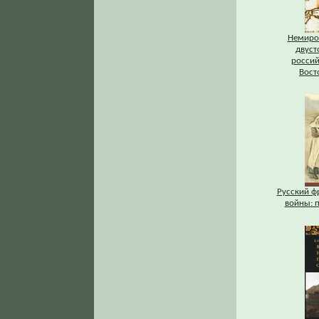
Немиров
двуст
россий
Вост
Русский ф
войны: п