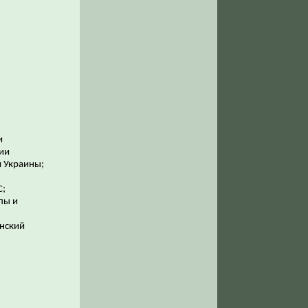
и
ии
и Украины;
С;
пы и
инский