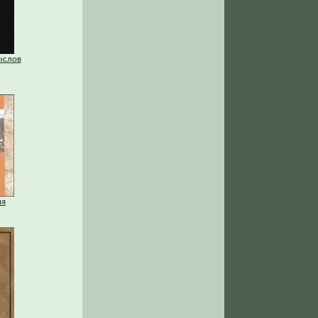
ыслов
ия