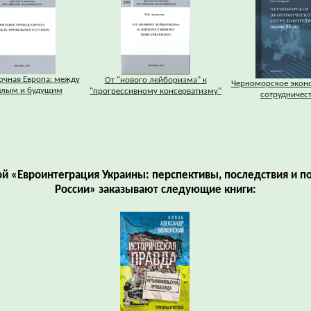
очная Европа: между
От "нового лейборизма" к
Черноморское экон
лым и будущим
"прогрессивному консерватизму"
сотрудничес
ой «Евроинтеграция Украины: перспективы, последствия и п
России» заказывают следующие книги: