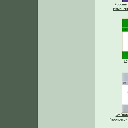
Российс
Изменени
Ге
От "нов
"прогресси