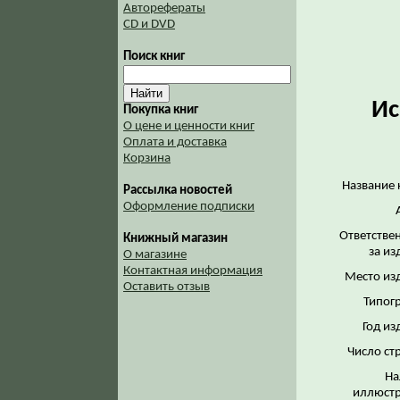
Авторефераты
CD и DVD
Поиск книг
Ис
Покупка книг
О цене и ценности книг
Оплата и доставка
Корзина
Название 
Рассылка новостей
Оформление подписки
Ответстве
Книжный магазин
за из
О магазине
Контактная информация
Место из
Оставить отзыв
Типог
Год из
Число ст
На
иллюстр