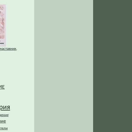
 наставник,
ИЕ
рия
дение
ние
ители