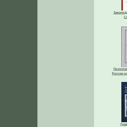
Законод
С
Полотня
России на
Гра