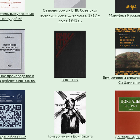
От военпрома к ВПК: Советская
ательные уложения
военная промышленность. 1917 –
Манифест Русско
энгоку даймё
июнь 1941 гг.
ное производство в
Внутренняя и внешня
ВЧК – ГПУ
 рубеже XVIII–XIX вв.
Си Цзиньпи
Тризуб имени Дон Кихота
ждане без СССР
Доклады ИДВ