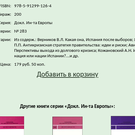
/ISBN:
978-5-91299-126-4
Тираж:
200
Серия:
Докл. Ин-та Европы
серии:
№ 283
арии:
Из содерж.: Верников В.Л. Какая она, Испания после выборов;
П.П. Антикризисная стратегия правительства: идеи и риски; Ав
Перспективы выхода из долгового кризиса; Кожановский А.Н. 
нация или нации Испании?...и др.
Цена:
179 руб. 50 коп.
Добавить в корзину
Другие книги серии «Докл. Ин-та Европы»: