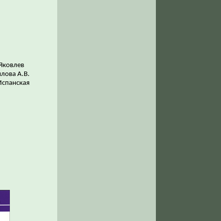
 Яковлев
илова А.В.
Испанская