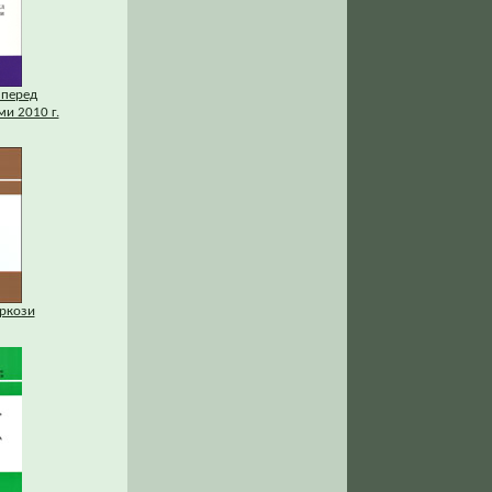
 перед
и 2010 г.
аркози