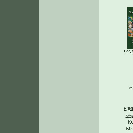
Под 
CD
ЕДИ
Истор
К
Ме