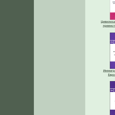
Цивилизац
преемст
Иммигр
Евро