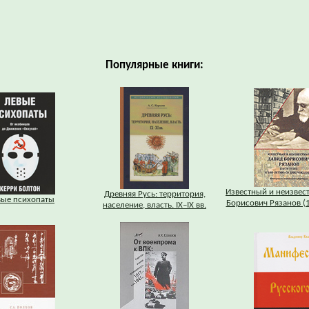
Популярные книги:
Известный и неизвес
Древняя Русь: территория,
вые психопаты
Борисович Рязанов (
население, власть. IХ–IХ вв.