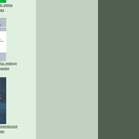
я: мера
тва
па: между
дущим
омическое
тво