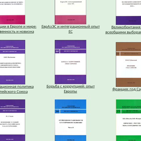
ии в Европе и мире:
ЕврАзЭС и интеграционный опыт
Великобритания
венность и новизна
ЕС
всеобщими выборам
Борьба с коррупцией: опыт
ационная политика
Франция: год С
Европы
пейского Союза