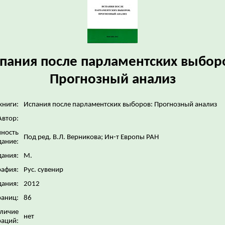
пания после парламентских выбор
Прогнозный анализ
книги:
Испания после парламентских выборов: Прогнозный анализ
Автор:
нность
Под ред. В.Л. Верникова; Ин-т Европы РАН
дание:
дания:
М.
рафия:
Рус. сувенир
дания:
2012
раниц:
86
личие
нет
аций: