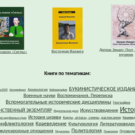
Дитрих Эккарт: Поэт,
Восточная Фаланга
знаком «Сигмы»
мученик
Книги по тематикам:
БУКИНИСТИЧЕСКОЕ ИЗДАН
Археология
 и DVD
Автореферат
Библиография
Военные науки
Воспоминания. Переписка
Вспомогательные исторические дисциплины
География
Исто
НСТВЕННЫЙ ЭКЗЕМПЛЯР
Искусствоведение
Издательское дело
История церкви
Карты, атласы, схемы, расписания
Кваеве
ия зарубежных стран
онфликтология
Краеведение
Культурология
Литературоведе
Политология
ждународные отношения
Путевод
Педагогика
Психология