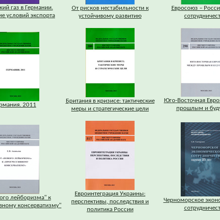
кий газ в Германии.
От рисков нестабильности к
Евросоюз – Росси
е условий экспорта
устойчивому развитию
сотрудничес
Юго-Восточная Евро
Британия в кризисе: тактические
рмания. 2011
прошлым и бу
меры и стратегические цели
Евроинтеграция Украины:
ого лейборизма" к
Черноморское экон
перспективы, последствия и
вному консерватизму"
сотрудничес
политика России