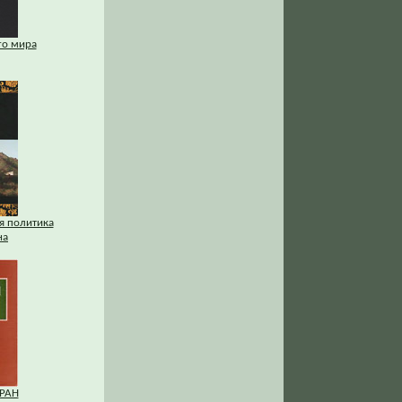
го мира
я политика
на
 РАН