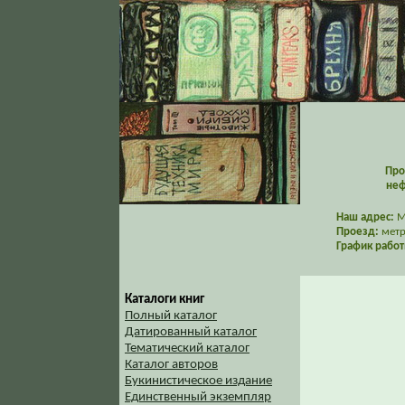
Про
неф
Наш адрес:
Мо
Проезд:
метр
График работ
Каталоги книг
Полный каталог
Датированный каталог
Тематический каталог
Каталог авторов
Букинистическое издание
Единственный экземпляр