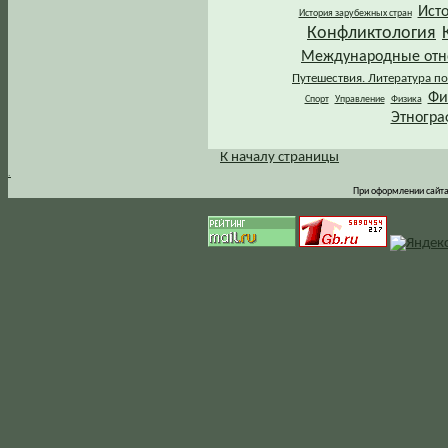
Ист
История зарубежных стран
Конфликтология
Международные от
Путешествия. Литература по
Фи
Спорт
Управление
Физика
Этногра
К началу страницы
.
При оформлении сайта