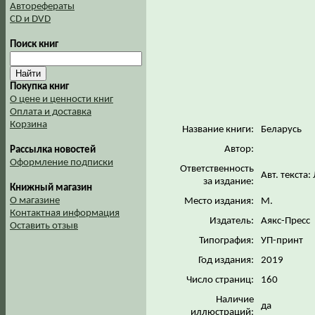
Авторефераты
CD и DVD
Поиск книг
Покупка книг
О цене и ценности книг
Оплата и доставка
Корзина
Название книги:
Беларусь
Автор:
Рассылка новостей
Оформление подписки
Ответственность
Авт. текста
за издание:
Книжный магазин
О магазине
Место издания:
М.
Контактная информация
Издатель:
Аякс-Пресс
Оставить отзыв
Типография:
УП-принт
Год издания:
2019
Число страниц:
160
Наличие
да
иллюстраций: