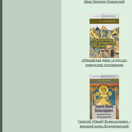
Иван Никитич Хованский
«Юрьевская дань» в русско-
ливонских отношениях
Георгий (Юрий) Всеволодович –
великий князь Владимирский