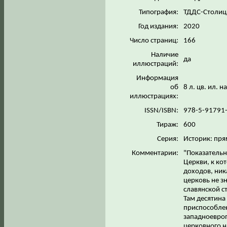
Типография:
ТДДС-Столиц
Год издания:
2020
Число страниц:
166
Наличие
да
иллюстраций:
Информация
об
8 л. цв. ил. 
иллюстрациях:
ISSN/ISBN:
978-5-91791
Тираж:
600
Серия:
Историк: пря
Комментарии:
"Показательн
Церкви, к ко
доходов, ник
церковь не з
славянской с
Там десятина 
приспособле
западноевроп
церковного н