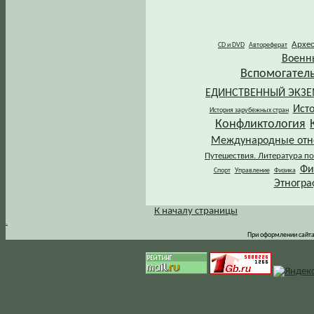
Архе
CD и DVD
Автореферат
Военн
Вспомогател
ЕДИНСТВЕННЫЙ ЭКЗ
Ист
История зарубежных стран
Конфликтология
Международные от
Путешествия. Литература по
Фи
Спорт
Управление
Физика
Этногра
К началу страницы
.
При оформлении сайта