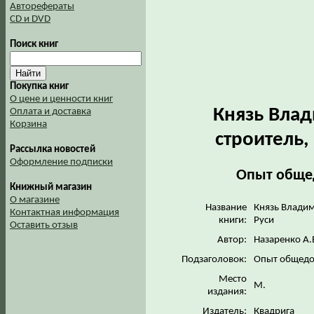
Авторефераты
CD и DVD
Поиск книг
Покупка книг
О цене и ценности книг
Князь Влад
Оплата и доставка
Корзина
строитель,
Рассылка новостей
Оформление подписки
Опыт общед
Книжный магазин
О магазине
Название
Князь Владим
Контактная информация
книги:
Руси
Оставить отзыв
Автор:
Назаренко А.
Подзаголовок:
Опыт общедо
Место
М.
издания:
Издатель:
Квадрига