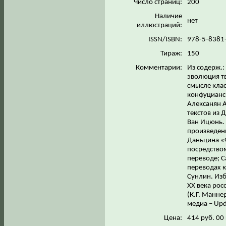
Число страниц:
200
Наличие
нет
иллюстраций:
ISSN/ISBN:
978-5-8381
Тираж:
150
Комментарии:
Из содерж.:
эволюция тв
смысле клас
конфуцианск
Алексанян А
текстов из 
Ван Ицюнь. 
произведени
Даньцина «Ф
посредством
переводе; С
переводах к
Сунлин. Изб
ХХ века ро
(К.Г. Манне
медиа – Upd
Цена:
414 руб. 00