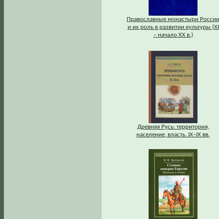
Православные монастыри Росси
и их роль в развитии культуры (XI
– начало XX в.)
Древняя Русь: территория,
население, власть. IХ–IХ вв.