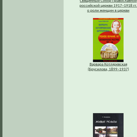
Священный Собор Православной
российской церкви 1917–1918 гг.
о роли женщин в церкви
Варвара Котляревская
(Брусилова, 1899–1937)