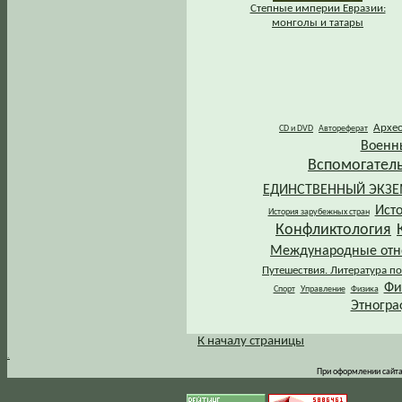
Степные империи Евразии:
монголы и татары
Архе
CD и DVD
Автореферат
Военн
Вспомогател
ЕДИНСТВЕННЫЙ ЭКЗ
Ист
История зарубежных стран
Конфликтология
Международные от
Путешествия. Литература по
Фи
Спорт
Управление
Физика
Этногра
К началу страницы
.
При оформлении сайта