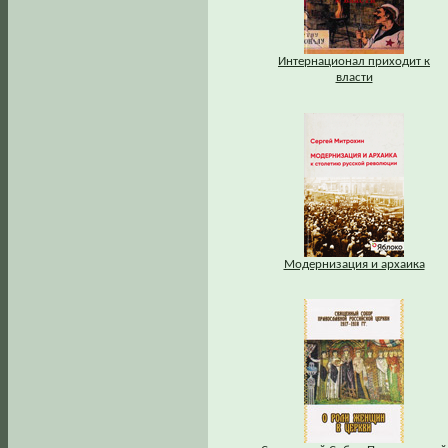
Интернационал приходит к
власти
Модернизация и архаика