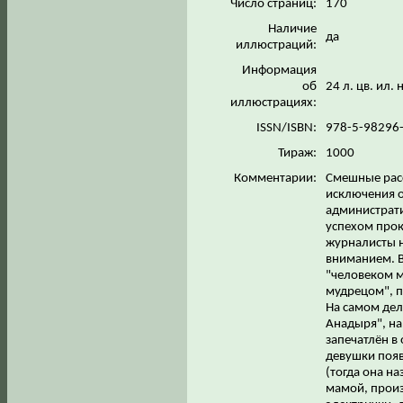
Число страниц:
170
Наличие
да
иллюстраций:
Информация
об
24 л. цв. ил.
иллюстрациях:
ISSN/ISBN:
978-5-98296
Тираж:
1000
Комментарии:
Смешные расск
исключения о
администрати
успехом прок
журналисты н
вниманием. В
"человеком м
мудрецом", п
На самом дел
Анадыря", на
запечатлён в
девушки появи
(тогда она на
мамой, произ