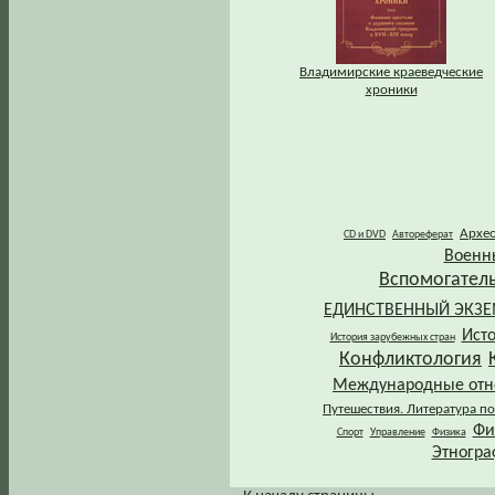
Владимирские краеведческие
хроники
Архе
CD и DVD
Автореферат
Военн
Вспомогател
ЕДИНСТВЕННЫЙ ЭКЗ
Ист
История зарубежных стран
Конфликтология
Международные от
Путешествия. Литература по
Фи
Спорт
Управление
Физика
Этногра