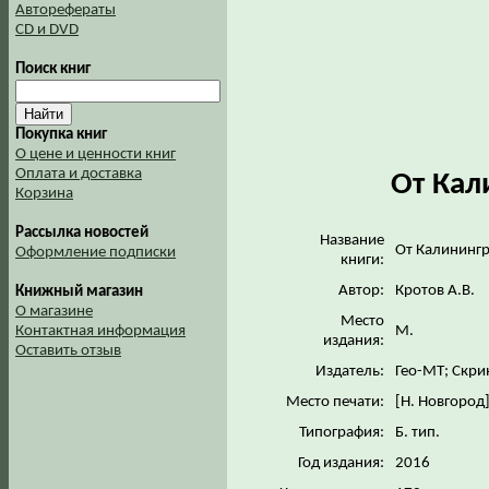
Авторефераты
CD и DVD
Поиск книг
Покупка книг
О цене и ценности книг
Оплата и доставка
От Кал
Корзина
Рассылка новостей
Название
От Калининг
Оформление подписки
книги:
Автор:
Кротов А.В.
Книжный магазин
О магазине
Место
М.
Контактная информация
издания:
Оставить отзыв
Издатель:
Гео-МТ; Скр
Место печати:
[Н. Новгород
Типография:
Б. тип.
Год издания:
2016