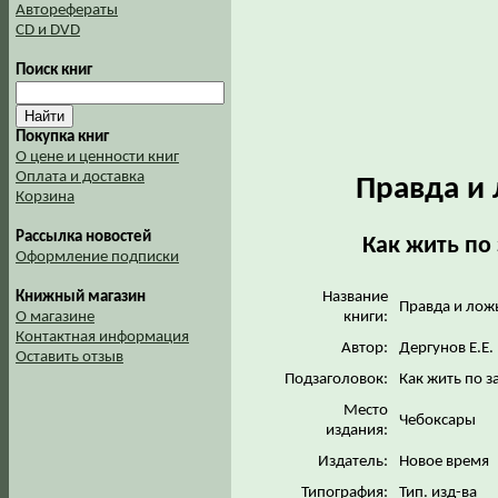
Авторефераты
CD и DVD
Поиск книг
Покупка книг
О цене и ценности книг
Оплата и доставка
Правда и 
Корзина
Рассылка новостей
Как жить по
Оформление подписки
Название
Книжный магазин
Правда и ложь
книги:
О магазине
Контактная информация
Автор:
Дергунов Е.Е.
Оставить отзыв
Подзаголовок:
Как жить по 
Место
Чебоксары
издания:
Издатель:
Новое время
Типография:
Тип. изд-ва