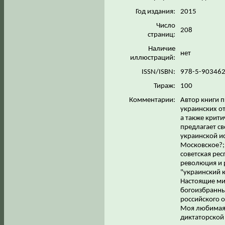
Год издания:
2015
Число
208
страниц:
Наличие
нет
иллюстраций:
ISSN/ISBN:
978-5-90346
Тираж:
100
Комментарии:
Автор книги п
украинских о
а также крит
предлагает св
украинской и
Московское?; 
советская ре
революция и 
"украинский к
Настоящие мил
богоизбранны
российского о
Моя любимая 
диктаторской