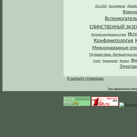
Архе
CD и DVD
Автореферат
Военн
Вспомогател
ЕДИНСТВЕННЫЙ ЭКЗ
Ист
История зарубежных стран
Конфликтология
Международные от
Путешествия. Литература по
Фи
Спорт
Управление
Физика
Этногра
К началу страницы
.
При оформлении сайта