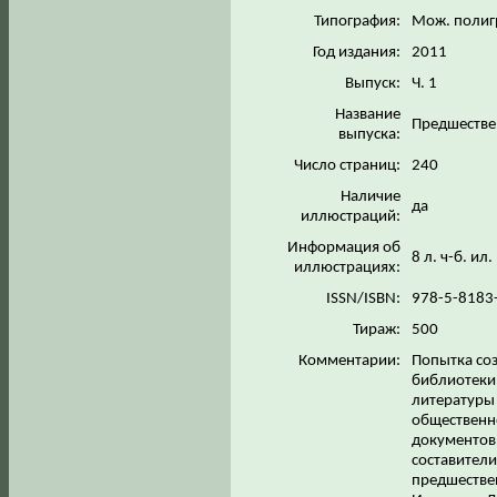
Типография:
Мож. полиг
Год издания:
2011
Выпуск:
Ч. 1
Название
Предшестве
выпуска:
Число страниц:
240
Наличие
да
иллюстраций:
Информация об
8 л. ч-б. ил
иллюстрациях:
ISSN/ISBN:
978-5-8183
Тираж:
500
Комментарии:
Попытка со
библиотеки
литературы 
общественн
документов
составители
предшествен