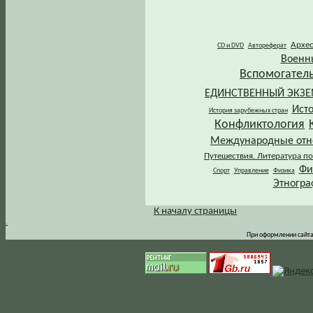
Архе
CD и DVD
Автореферат
Военн
Вспомогател
ЕДИНСТВЕННЫЙ ЭКЗ
Ист
История зарубежных стран
Конфликтология
Международные от
Путешествия. Литература по
Фи
Спорт
Управление
Физика
Этногра
К началу страницы
.
При оформлении сайта