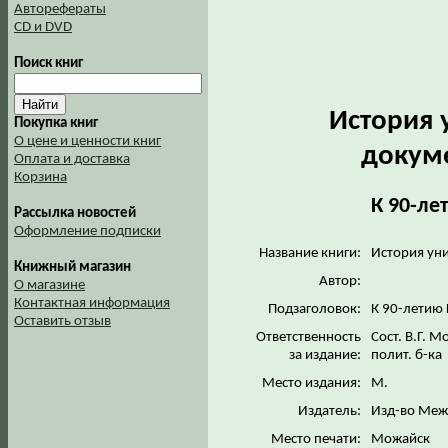
Авторефераты
CD и DVD
Поиск книг
История 
Покупка книг
О цене и ценности книг
докуме
Оплата и доставка
Корзина
К 90-ле
Рассылка новостей
Оформление подписки
Название книги:
История уни
Книжный магазин
Автор:
О магазине
Контактная информация
Подзаголовок:
К 90-летию 
Оставить отзыв
Ответственность
Сост. В.Г. М
за издание:
полит. б-ка
Место издания:
М.
Издатель:
Изд-во Меж
Место печати:
Можайск