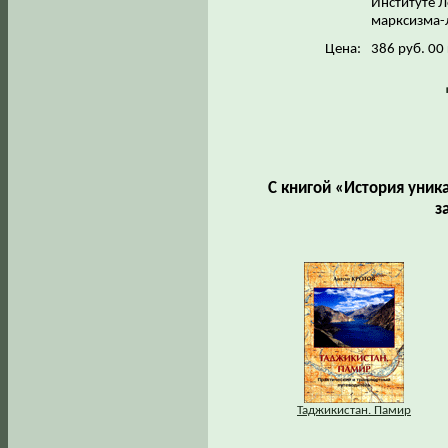
Институте Л
марксизма-
Цена:
386 руб. 00
С книгой «История уник
з
Таджикистан. Памир