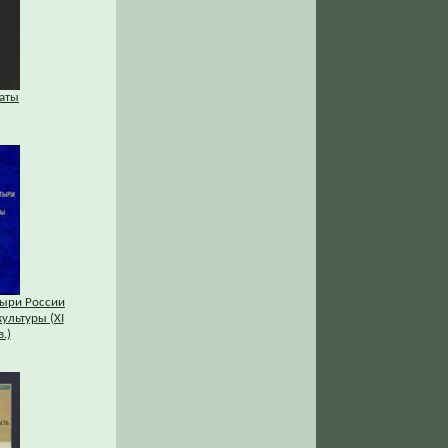
аты
ыри России
культуры (XI
.)