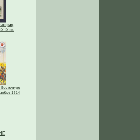
ритория,
IХ–IХ вв.
а Восточную
ктябре 1914
ИЕ