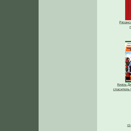
Рязанс
Князь Д
спаситель 
CD