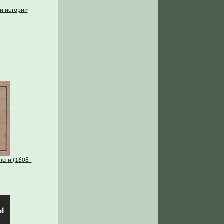
хи истории
пеги (1608–