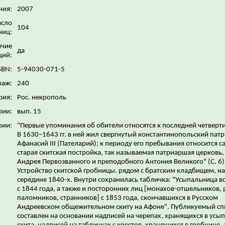
ния:
2007
исло
104
ниц:
ичие
да
ций:
SBN:
5-94030-071-5
раж:
240
рия:
Рос. некрополь
рии:
вып. 15
рии:
"Первые упоминания об обители относятся к последней четверти 
В 1630–1643 гг. в ней жил свергнутый константинопольский пат
Афанасий III (Пателарий); к периоду его пребывания относится с
старая скитская постройка, так называемая патриаршая церковь, 
Андрея Первозванного и преподобного Антония Великого" (С. 6)
Устройство скитской гробницы. рядом с братским кладбищем, на
середине 1840-х. Внутри сохранилась табличка: "Усыпальница в
с 1844 года, а также и посторонних лиц [монахов-отшельников, 
паломников, странников] с 1853 года, скончавшихся в Русском
Андреевском общежительном скиту на Афоне". Публикуемый сп
составлен на основании надписей на черепах, хранящихся в усы