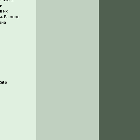
а также
 и
в их
. В конце
ена
ре»