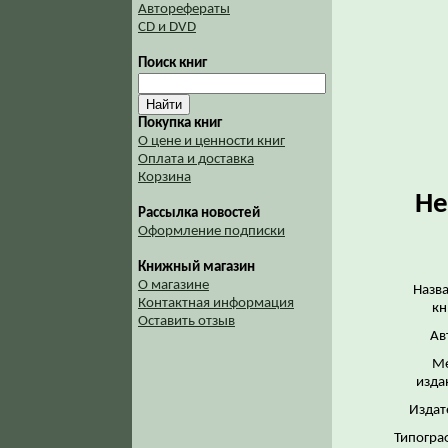
Авторефераты
CD и DVD
Поиск книг
Покупка книг
О цене и ценности книг
Оплата и доставка
Корзина
Не
Рассылка новостей
Оформление подписки
Книжный магазин
О магазине
Назв
Контактная информация
кн
Оставить отзыв
Ав
Ме
изда
Издат
Типогра