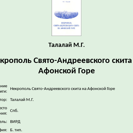
Талалай М.Г.
крополь Свято-Андреевского скита
Афонской Горе
ание
Некрополь Свято-Андреевского скита на Афонской Горе
иги:
тор:
Талалай М.Г.
сто
Спб.
ния:
ель:
ВИРД
фия:
Б. тип.