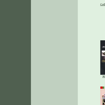
Соб
Ж