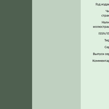
Год изда
Ч
стра
Нал
иллюстра
ISSN/I
Ти
Се
Выпуск се
Коммента