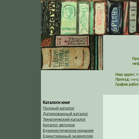
Про
неф
Наш адрес:
Мо
Проезд:
метр
График работ
Каталоги книг
Полный каталог
Датированный каталог
Тематический каталог
Каталог авторов
Букинистическое издание
Единственный экземпляр