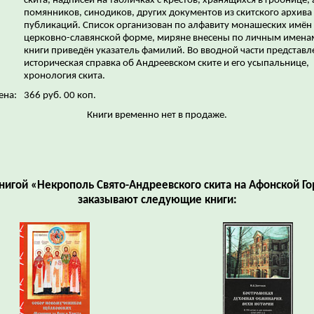
скита, надписей на табличках с крестов, хранящихся в гробнице, 
помянников, синодиков, других документов из скитского архива
публикаций. Список организован по алфавиту монашеских имён 
церковно-славянской форме, миряне внесены по личным именам
книги приведён указатель фамилий. Во вводной части представл
историческая справка об Андреевском ските и его усыпальнице,
хронология скита.
ена:
366 руб. 00 коп.
Книги временно нет в продаже.
книгой «Некрополь Свято-Андреевского скита на Афонской Го
заказывают следующие книги: