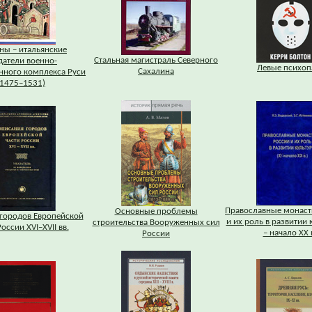
ны – итальянские
Стальная магистраль Северного
датели военно-
Левые психоп
Сахалина
ного комплекса Руси
(1475–1531)
Православные монаст
Основные проблемы
городов Европейской
и их роль в развитии 
строительства Вооруженных сил
оссии XVI–XVII вв.
– начало XX в
России