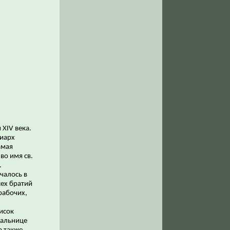
XIV века.
риарх
амая
во имя св.
.
чалось в
сех братий
рабочих,
исок
пальнице