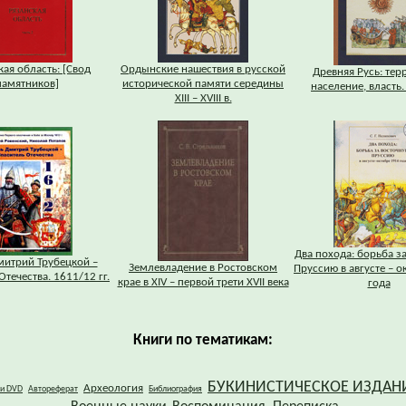
кая область: [Свод
Ордынские нашествия в русской
Древняя Русь: тер
памятников]
исторической памяти середины
население, власть. 
XIII – XVIII в.
Два похода: борьба з
митрий Трубецкой –
Землевладение в Ростовском
Пруссию в августе – о
Отечества. 1611/12 гг.
крае в XIV – первой трети XVII века
года
Книги по тематикам:
БУКИНИСТИЧЕСКОЕ ИЗДАН
Археология
 и DVD
Автореферат
Библиография