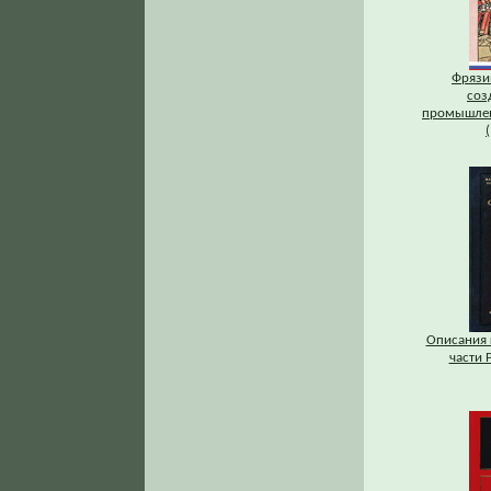
Фрязи
соз
промышлен
Описания 
части Р