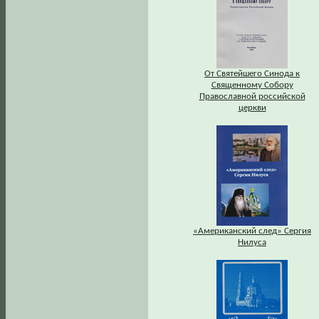
От Святейшего Синода к
Священному Собору
Православной российской
церкви
«Американский след» Сергия
Нилуса