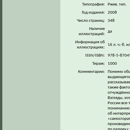
Типография:
Ржев. тип.
Год издания:
2008
Число страниц:
348
Наличие
да
иллюстраций:
Информация об
16 л. ч.-б. 
иллюстрациях:
ISSN/ISBN:
978-5-8704
Тираж:
1000
Комментарии:
Помимо общ
выдающегося
рассказывае
также факт
отчуждённос
Взгляды, ко
России все-
пониманию с
об интерпре
«самосгорат
произведен
по разуму»: