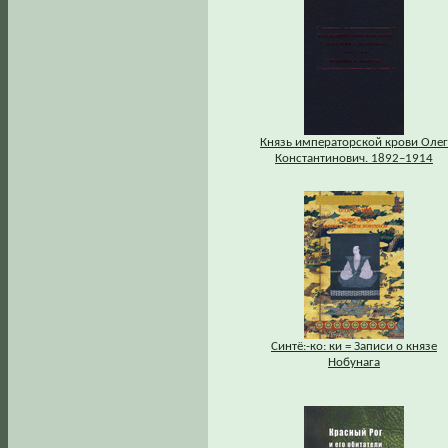
Князь императорской крови Олег
Константинович. 1892–1914
Синтё:-ко: ки = Записи о князе
Нобунага