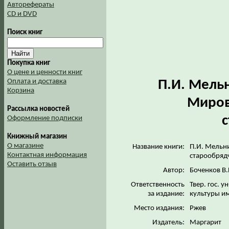
Авторефераты
CD и DVD
Поиск книг
Покупка книг
О цене и ценности книг
П.И. Мель
Оплата и доставка
Корзина
Миров
Рассылка новостей
с
Оформление подписки
Книжный магазин
О магазине
Название книги:
П.И. Мельни
Контактная информация
старообряд
Оставить отзыв
Автор:
Боченков В.
Ответственность
Твер. гос. у
за издание:
культуры им
Место издания:
Ржев
Издатель:
Маргарит