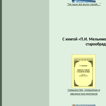
"Не ищи же воли своей..."
С книгой «П.И. Мельнико
старообряд
Священство, крещение и
евхаристия еретиков