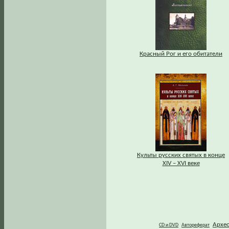
Красный Рог и его обитатели
Культы русских святых в конце
XIV – XVI веке
Архе
CD и DVD
Автореферат