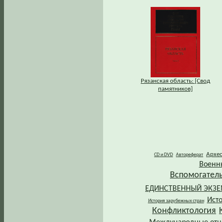
Рязанская область: [Свод
памятников]
Архе
CD и DVD
Автореферат
Военн
Вспомогател
ЕДИНСТВЕННЫЙ ЭКЗ
Ист
История зарубежных стран
Конфликтология