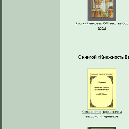
Русский человек XVII века: выбор
веры
С книгой «Книжность В
Священство, крещение и
евхаристия еретиков