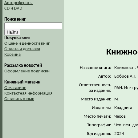
Авторефераты
CD и DVD
Поиск книг
Покупка книг
О цене и ценности книг
Оплата и доставка
Книжнос
Корзина
Рассылка новостей
Название книги:
Книжность 
Оформление подписки
Автор:
Бобров А.Г.
Книжный магазин
Ответственность
РАН. Ин-т р
О магазине
за издание:
Контактная информация
Оставить отзыв
Место издания:
М.
Издатель:
Квадрига
Место печати:
Чехов
Типография:
Чех. печ. д
Год издания:
2024