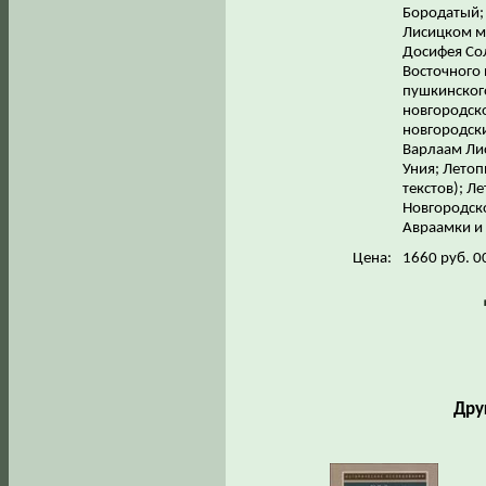
Бородатый;
Лисицком мо
Досифея Сол
Восточного 
пушкинског
новгородско
новгородски
Варлаам Ли
Уния; Лето
текстов); Л
Новгородско
Авраамки и
Цена:
1660 руб. 0
Дру