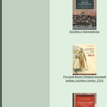
Босфор и Дарданеллы
Русский фронт Первой мировой
войны: потери сторон. 1914