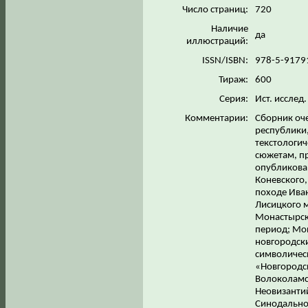
Число страниц:
720
Наличие
да
иллюстраций:
ISSN/ISBN:
978-5-9179
Тираж:
600
Серия:
Ист. исслед
Комментарии:
Сборник оч
республики
текстологич
сюжетам, п
опубликова
Коневского,
походе Иван
Лисицкого м
Монастырск
период; Мо
новгородски
символичес
«Новгородс
Волоколамс
Неовизантий
Синодально