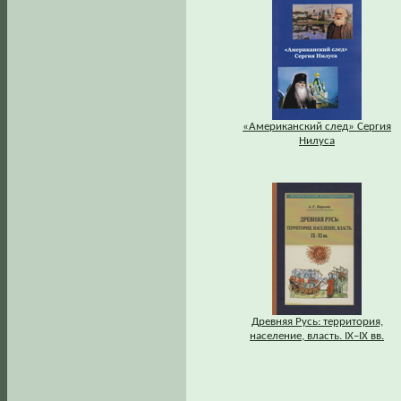
«Американский след» Сергия
Нилуса
Древняя Русь: территория,
население, власть. IХ–IХ вв.