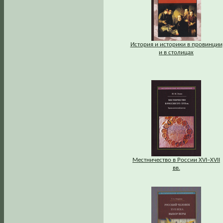
История и историки в провинции
и в столицах
Местничество в России XVI–XVII
вв.