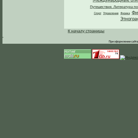
Международные от
Путешествия. Литература по
Фи
Спорт
Управление
Физика
Этногра
К началу страницы
.
При оформлении сайта