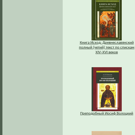
Книга Исход: Древнеславянский
полный (четий) текст по спискам
XIV–XVI веков
Преподобный Иосиф Волоцкий