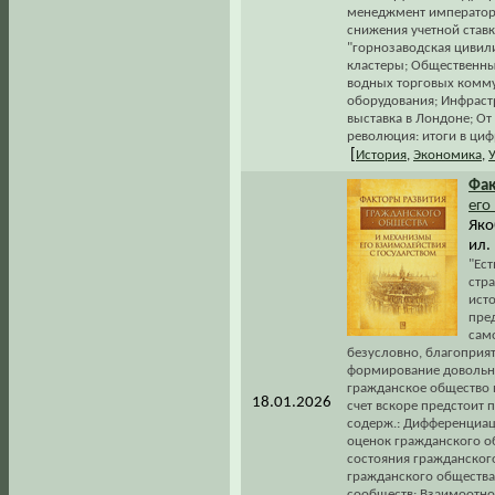
менеджмент императора
снижения учетной ставк
"горнозаводская цивил
кластеры; Общественные
водных торговых комму
оборудования; Инфраст
выставка в Лондоне; От
революция: итоги в циф
[
История
,
Экономика
,
Фа
его
Яко
ил.
"Ест
стра
ист
пред
сам
безусловно, благоприя
формирование довольно
гражданское общество 
18.01.2026
счет вскоре предстоит 
содерж.: Дифференциац
оценок гражданского о
состояния гражданского
гражданского общества
сообществ; Взаимоотно