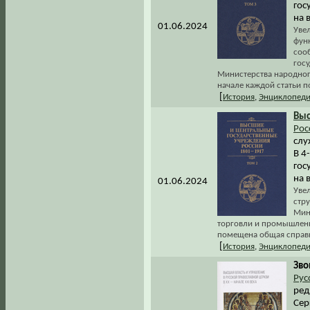
гос
на 
01.06.2024
Увел
фун
соо
гос
Министерства народног
начале каждой статьи 
[
История
,
Энциклопеди
Вы
Рос
слу
В 4
гос
на 
01.06.2024
Увел
стр
Мин
торговли и промышленно
помещена общая справк
[
История
,
Энциклопеди
Зво
Рус
ред
Сер