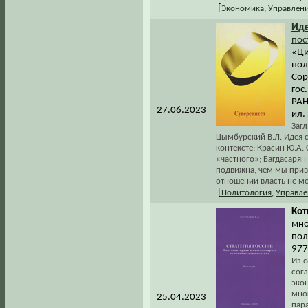
[
Экономика
,
Управлен
Ид
пос
«Ци
пол
Сор
гос
РАН
27.06.2023
ил.
Загл
Цымбурский В.Л. Идея с
контексте; Красин Ю.А.
«частного»; Багдасарян 
подвижна, чем мы прив
отношении власть не мо
[
Политология
,
Управле
Кот
мно
пол
977
Из 
сог
эко
мног
25.04.2023
пар