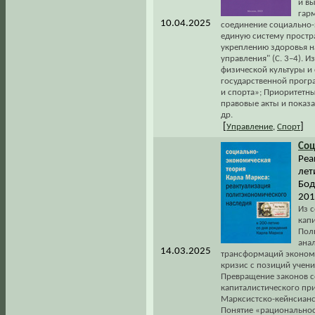
и в
гар
10.04.2025
соединение социально-
единую систему простр
укреплению здоровья на
управления" (С. 3–4). 
физической культуры и 
государственной прогр
и спорта»; Приоритетны
правовые акты и показа
др.
[
]
Управление
,
Спорт
Соц
Реа
лет
Бод
201
Из с
кап
Пол
ана
14.03.2025
трансформаций экономи
кризис с позиций учени
Превращение законов с
капиталистического прис
Марксистско-кейнсианск
Понятие «рациональност