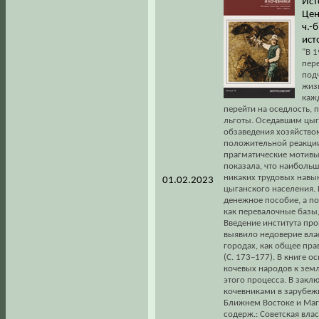
Ист
Цен
ч.-
ист
"В 1
пер
под
жиз
каж
перейти на оседлость, 
льготы. Оседавшим цыг
обзаведения хозяйством
положительной реакции
прагматические мотивы.
показала, что наиболь
никаких трудовых навык
01.02.2023
цыганского населения. 
денежное пособие, а по
как перевалочные базы
Введение института пр
выявило недоверие вла
городах, как общее пр
(С. 173–177). В книге
кочевых народов к земл
этого процесса. В закл
кочевниками в зарубежн
Ближнем Востоке и Магр
содерж.: Советская вла