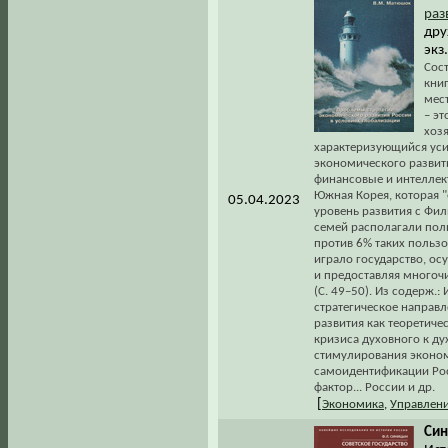
раз
дру
экз
Сост
книг
мес
– э
хозя
характеризующийся ус
экономического развит
финансовые и интеллект
Южная Корея, которая "
05.04.2023
уровень развития с Фил
семей располагали пол
против 6% таких польз
играло государство, ос
и предоставляя многоч
(С. 49–50). Из содерж.
стратегическое направ
развития как теоретиче
кризиса духовного к д
стимулирования эконом
самоидентификации Росс
фактор... России и др.
[
Экономика
,
Управлен
Син