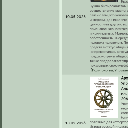
Кра
нужно быть реалистом 
осуществление главног
связи с тем, что челов
10.05.2026
интересы, для исключе
ценностями другого их
признаком экономическ
и нанимаемых. Материа
собственность на сред
человека человеком. По
средств в статус обще
не превратилась в госуд
предусмотрены общерос
также предполагает упр
показавших свою неэффе
[
Политология
,
Управле
Арх
Упр
Аль
ил.
206
Уве
инд
соп
(опи
полезные для четвёртог
13.02.2026
Истоки русской индустр