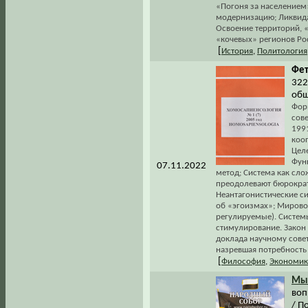
«Погоня за населением
модернизацию; Ликвида
Освоение территорий, 
«кочевых» регионов Рос
[
История
,
Политология
Фет
322
общ
Фор
сов
1991
коо
Цел
Фун
07.11.2022
метод; Система как сло
преодолевают бюрократ
Неантагонистические с
об «эгоизмах»; Мирово
регулируемые). Систем
стимулирование. Закон 
доклада научному совет
назревшая потребность 
[
Философия
,
Экономик
Мы
воп
/ П