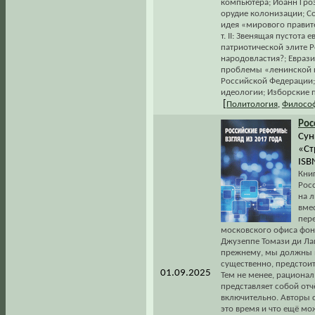
компьютера; Иоанн Гро
орудие колонизации; С
идея «мирового правите
т. II: Звенящая пустота
патриотической элите Р
народовластия?; Евраз
проблемы «ленинской ку
Российской Федерации;
идеологии; Изборские п
[
Политология
,
Филосо
Рос
Сун
«Ст
ISB
Кни
Рос
на 
вмес
пере
московского офиса фонд
Джузеппе Томази ди Лам
прежнему, мы должны вс
существенно, предстои
01.09.2025
Тем не менее, рациона
представляет собой отч
включительно. Авторы с
это время и что ещё мо