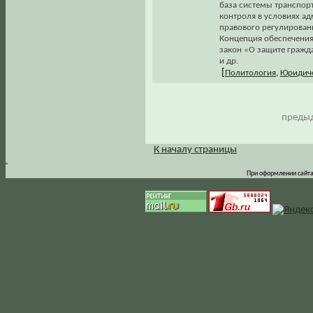
база системы транспор
контроля в условиях а
правового регулировани
Концепция обеспечения
закон «О защите гражда
и др.
[
Политология
,
Юридиче
предыд
К началу страницы
.
При оформлении сайта