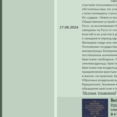
нар
участием пользовался (
обстоятельствах это уч
статье помещена статья
Из содерж.: Новое устр
Общественное устройств
Руси, за исключением 
17.06.2024
земщины на Руси от см
властей и их участие в 
к земщине в период ед
Жилецкие люди или зем
Положение государства
императрицы Екатерины 
постепенном изменении 
Крестьяне свободные; О
землевладельцу; Кресть
Крестьяне как владельц
прикрепления крестьян 
в жизни, на практике; 
Оброчные владельчески
барщинские; Значение к
обращение крестьян в 
[
]
История
,
Управление
Вы
Рос
слу
В 4