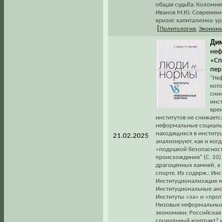
общая судьба; Коломиец
Иванов М.Ю. Современн
кризис капитализма: ур
[
Политология
,
Эконом
Дим
неф
«Сп
пер
"Не
кот
сни
инс
вре
институтов не снижается
неформальные социальн
находящихся в институ
21.02.2025
анализируют, как и ко
«подушкой безопасност
происхождения" (С. 10
драгоценных камней, а
спорте. Из содерж.: Ин
Институционализация н
Институциональные ано
Институты «за» и «про
Низовые неформальные 
экономики; Российская
социальный контракт? и