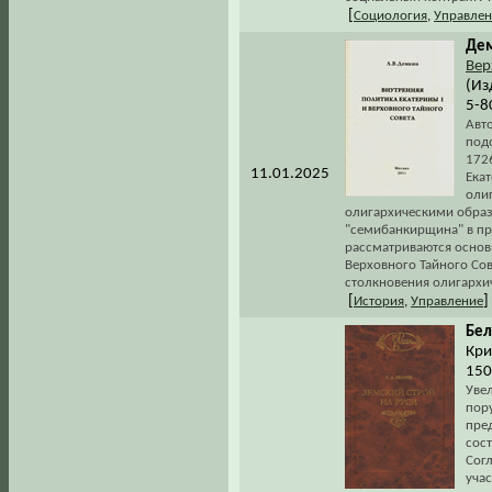
[
Социология
,
Управлен
Дем
Вер
(Из
5-8
Авто
под
172
11.01.2025
Екат
олиг
олигархическими образ
"семибанкирщина" в през
рассматриваются основ
Верховного Тайного Со
столкновения олигархич
[
]
История
,
Управление
Бел
Кри
150
Увел
пор
пре
сост
Согл
уча