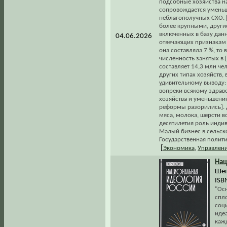
подсобные хозяйства н
сопровождается уменьш
неблагополучных СХО. [
более крупными, други
включенных в базу дан
04.06.2026
отвечающих признакам м
она составляла 7 %, то в
численность занятых в 
составляет 14,3 млн чел
других типах хозяйств, 
удивительному выводу:
вопреки всякому здрав
хозяйства и уменьшени
реформы разорились]. 
мяса, молока, шерсти в
десятилетия роль индив
Малый бизнес в сельско
Государственная полити
[
Экономика
,
Управлен
Нац
Шеп
ISB
"Ос
спл
соц
иде
каж