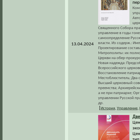
пер
Ком
упра
Авт
цер
Священного Собора пра
управление в годы гон
самоопределение Русск
власти. Из содерж.: Им
13.04.2024
Проектирование состав
Митрополиты: их полно
Церкви на обер-прокуро
Новая надежда: Предсо
Всероссийского церков
Восстановление патриа
Местоблюститель; Два 
Высший церковный сове
преемства; Архиерейски
а не при патриархе; Ор
управлении Русской пра
др.
[
История
,
Управление
,
Две
Цен
эко
Цен
тип