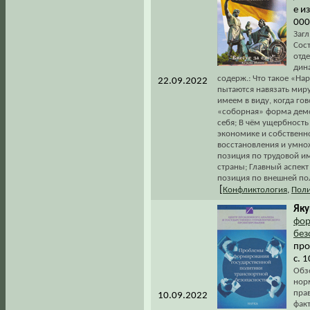
е и
000
Загл
Сос
отд
дин
содерж.: Что такое «Н
22.09.2022
пытаются навязать миру
имеем в виду, когда г
«соборная» форма демок
себя; В чём ущербност
экономике и собственно
восстановления и умно
позиция по трудовой и
страны; Главный аспект
позиция по внешней пол
[
Конфликтология
,
Поли
Яку
фор
без
про
с. 
Обз
нор
пра
10.09.2022
факт