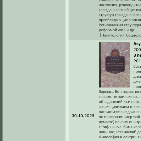
населения, руководит
гражданского общества 
структур гражданского 
преобладающие модели;
Региональная структура
реформой ЖКХ и др.
[
Политология
,
Социоло
Аку
200
В пе
901
Сост
пред
дикт
дже
про
барьер... Во-вторых, в
говоря, не одинаковы..
объединений, чьи прогр
каким цинизмом отсека
патриотические движени
30.10.2025
по профессии, мертвой
думаете] почему они тре
I: Рифы и кульбиты «пр
навынос; Сталинский де
Философия и доктрина 