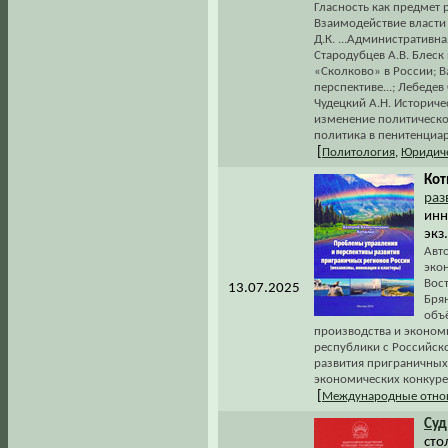
Гласность как предмет 
Взаимодействие власти 
Д.К. ...Административн
Стародубцев А.В. Блеск
«Сколково» в России; 
перспективе...; Лебедев
Чудецкий А.Н. Историч
изменение политического
политика в пенитенциар
[
Политология
,
Юридиче
Кот
раз
инн
экз
Авт
эко
Вос
13.07.2025
Бря
объ
производства и экономи
республики с Российск
развития приграничных
экономических конкур
[
Международные отно
Су
сто