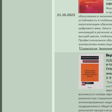
ISB
Фор
и п
21.10.2023
образования в экономи
устойчивость и глобаль
капитализации образов
цифрового века; Запус
инноваций в регионах 
высшей школе, глобаль
Профессиональное обра
альтернатива инвестици
[
Социология
,
Экономи
Вер
усл
и г
ГМЦ
ана
5-9
"Ус
сос
евр
возникла в головах евр
реальностью социально
атомизированных индив
традиционного обществ
результате процессов 