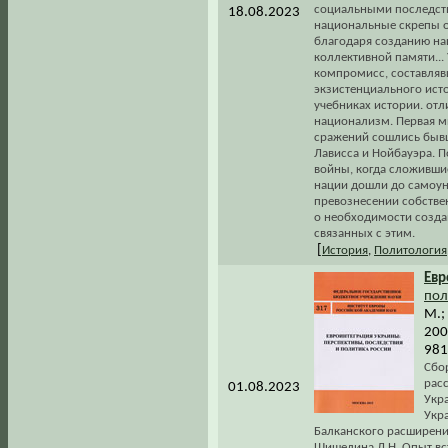
социальными последств
18.08.2023
национальные скрепы о
благодаря созданию на
коллективной памяти..
компромисс, составляв
экзистенциального исто
учебниках истории. от
национализм. Первая м
сражений сошлись бывш
Лависса и Нойбауэра. 
войны, когда сложивши
нации дошли до самоун
превознесении собствен
о необходимости создан
связанных с этим.
[
История
,
Политология
Евр
пол
М.;
200
981
Сбо
рас
01.08.2023
Укра
Укра
Балканского расширени
Шишелина Л.Н. Опыт вс