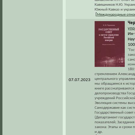
Кавешников Н.Ю. Украин
Южный Кавказ и украин
[
Международные отно
Чер
упр
Ин-
Нау
100
"Го
зак
сан
изм
1801
стремлением Александр
центрального управлени
07.07.2023
мы обращаемся к истори
книге рассматриваются 
делопроизводства Госуд
учреждений Российской
Эволюция системы высше
Самодержавие как систе
Государственный совет
(Департамент государс
показателей; Заседания
закона: Этапы и сроки 
и др.