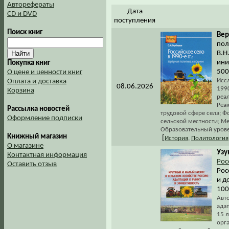
Авторефераты
Дата
CD и DVD
поступления
Поиск книг
Вер
пол
В.Н
ини
Покупка книг
500
О цене и ценности книг
Исс
Оплата и доставка
08.06.2026
1990
Корзина
реал
Реа
Рассылка новостей
трудовой сфере села; 
Оформление подписки
сельской местности; Ме
Образовательный урове
Книжный магазин
[
История
,
Политология
О магазине
Узу
Контактная информация
Рос
Оставить отзыв
Рос
и д
100
Авт
ада
15 
орг