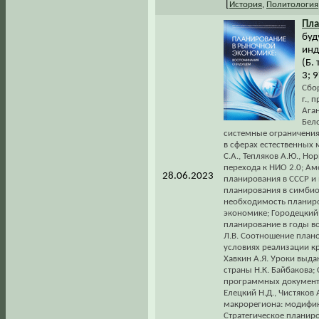
[
История
,
Политология
Пла
буд
инд
(Б.
3; 
Сбо
г., 
Ага
Бело
системные ограничения
в сферах естественных
С.А., Тепляков А.Ю., Н
перехода к НИО 2.0; Ам
28.06.2023
планирования в СССР и 
планирования в симбио
необходимость планиро
экономике; Городецкий
планирование в годы в
Л.В. Соотношение план
условиях реализации к
Хавкин А.Я. Уроки выд
страны Н.К. Байбакова;
программных документах
Елецкий Н.Д., Чистяков
макрорегиона: модифика
Стратегическое планиро