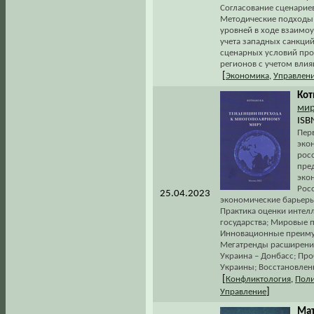
Согласование сценариев
Методические подходы 
уровней в ходе взаимо
учета западных санкци
сценарных условий про
регионов с учетом вли
[
Экономика
,
Управлен
Кот
ми
ISB
Пер
эко
рос
пре
эко
Рос
25.04.2023
экономические барьеры
Практика оценки интел
государства; Мировые п
Инновационные преимущ
Мегатренды расширения 
Украина – Донбасс; Пр
Украины; Восстановлени
[
Конфликтология
,
Поли
]
Управление
Мат