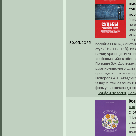
вых
соц
пер
"Пр
нег
инф
от 
све
30.05.2025
погубила РАН»; «Инстит
стул»" (С. 117–118). И
науки; Братищев И.М. Р
«реформаций» к обеспе
Попович В.А. Достижени
ракетно-ядерного щита 
преподаватели могут п
Федорова А.А. Академич
О науке, технологиях и
формулы Гончара до фо
[
Конфликтология
,
Поли
Кот
спо
с. 
"Нов
стра
цив
дол