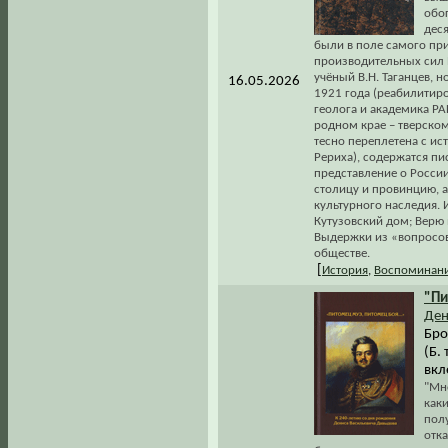
обо
деся
были в поле самого пр
производительных сил 
учёный В.Н. Таганцев, н
16.05.2026
1921 года (реабилитиро
геолога и академика Р
родном крае – тверском
тесно переплетена с ис
Рериха), содержатся пи
представление о Росси
столицу и провинцию, 
культурного наследия. 
Кутузовский дом; Верю 
Выдержки из «вопросов 
обществе.
[
История
,
Воспоминани
"П
Ден
Бро
(Б. 
вкл
"Мне
как
пол
отка