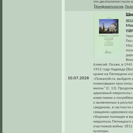
эти десятилетия гнули и
[
Конфликтология
,
Поли
Шом
исс
Мос
ISB
Уве
Поса
Мос
поз
дари
Впо
Алексий. Позже, в 1945
1952 году Надежда [Вос
храме на Пятницком кл
10.07.2026
«Пожалуйста, выйдите 
пожелавшим проститься
жизнь" (С. 13). Продо
церковный некрополь» 
известиями о погребён
о выявленных в результ
сведениях, в частност
священно-церковнослуж
сборнике помещён в в
некрополь Пятницкого к
участников войны 1812 г
культуры.