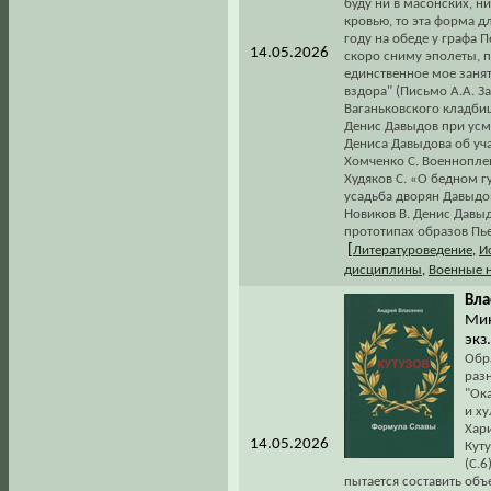
буду ни в масонских, н
кровью, то эта форма дл
году на обеде у графа П
14.05.2026
скоро сниму эполеты, по
единственное мое занят
вздора" (Письмо А.А. За
Ваганьковского кладбищ
Денис Давыдов при усм
Дениса Давыдова об уча
Хомченко С. Военнопле
Худяков С. «О бедном г
усадьба дворян Давыдов
Новиков В. Денис Давыд
прототипах образов Пье
[
Литературоведение
,
И
дисциплины
,
Военные 
Вла
Мин
экз
Обр
разн
"Ок
и х
Хар
14.05.2026
Кут
(С.6
пытается составить объ