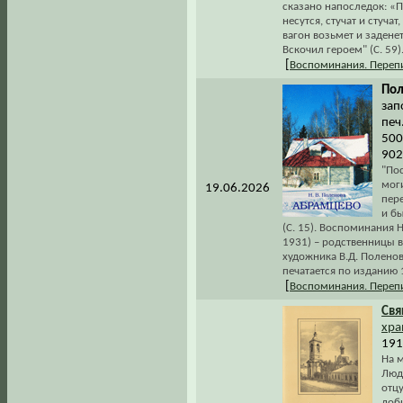
сказано напоследок: «П
несутся, стучат и стуча
вагон возьмет и заденет
Вскочил героем" (С. 59)
[
Воспоминания. Переп
Пол
зап
печ
500
902
"По
мог
19.06.2026
пере
и б
(С. 15). Воспоминания 
1931) – родственницы в
художника В.Д. Полено
печатается по изданию 
[
Воспоминания. Переп
Св
хра
1912
На м
Люд
отцу
доб