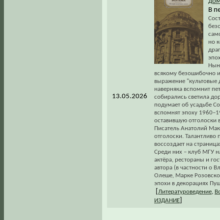
до
В п
Сос
без
сам
но 
дра
эпох
Нын
всякому безошибочно и 
выражение "культовые 
наверняка вспомнит пе
13.05.2026
собирались светила дор
подумает об усадьбе Со
вспомнят эпоху 1960–1
оставившую отголоски 
Писатель Анатолий Мак
отголоски. Талантливо 
воссоздает на страница
Среди них – клуб МГУ 
актёра, рестораны и го
автора (в частности о
Олеше, Марке Розовском
эпохи в декорациях Пу
[
Литературоведение
,
В
]
ИЗДАНИЕ