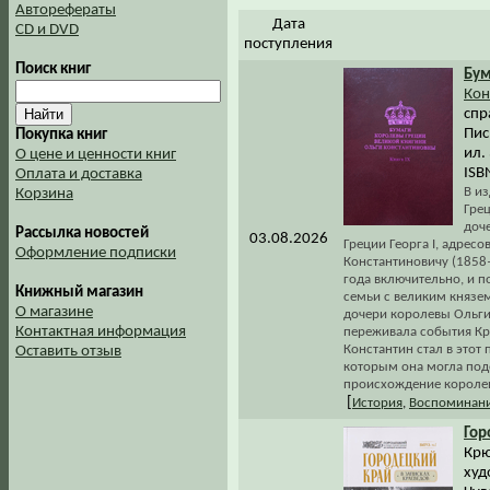
Авторефераты
Дата
CD и DVD
поступления
Поиск книг
Бум
Кон
спр
Пис
Покупка книг
ил.
О цене и ценности книг
ISB
Оплата и доставка
В и
Корзина
Гре
доч
Рассылка новостей
03.08.2026
Греции Георга I, адрес
Оформление подписки
Константиновичу (1858
года включительно, и 
Книжный магазин
семьи с великим князе
О магазине
дочери королевы Ольги. 
Контактная информация
переживала события Кри
Константин стал в этот
Оставить отзыв
которым она могла под
происхождение королев
[
История
,
Воспоминани
Гор
Крю
худ