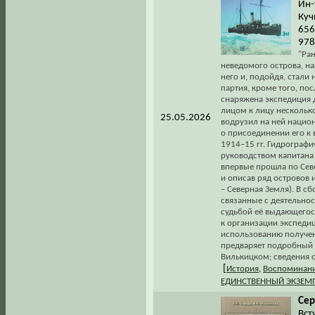
Ин-
Куч
656
978
"Ран
неведомого острова, н
него и, подойдя, стали
партия, кроме того, по
снаряжена экспедиция 
лицом к лицу несколько
25.05.2026
водрузил на ней национ
о присоединении его к 
1914–15 гг. Гидрографи
руководством капитана 
впервые прошла по Сев
и описав ряд островов 
– Северная Земля). В с
связанные с деятельнос
судьбой её выдающегося
к организации экспедиц
использованию полученн
предваряет подробный 
Вилькицком; сведения 
[
История
,
Воспоминани
ЕДИНСТВЕННЫЙ ЭКЗЕМ
Сер
Вст