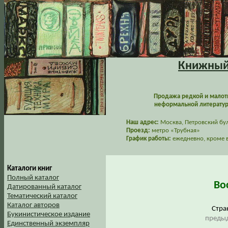
Книжный 
Продажа редкой и малот
неформальной литературы
Наш адрес:
Москва, Петровский буль
Проезд:
метро «Трубная»
График работы:
ежедневно, кроме в
Каталоги книг
Полный каталог
Во
Датированный каталог
Тематический каталог
Каталог авторов
Стр
Букинистическое издание
предыд
Единственный экземпляр