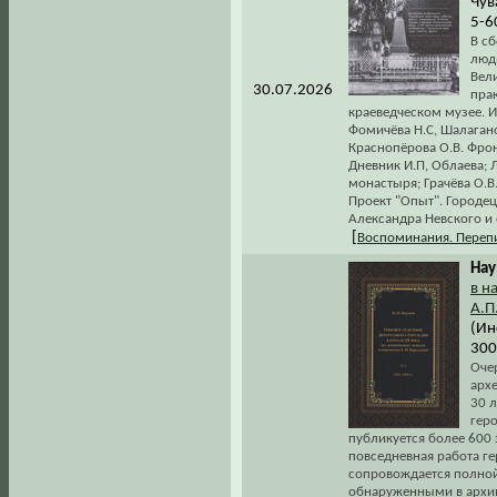
Чув
5-6
В с
люд
Вели
30.07.2026
пра
краеведческом музее. И
Фомичёва Н.С, Шалагано
Краснопёрова О.В. Фрон
Дневник И.П, Облаева; 
монастыря; Грачёва О.В
Проект "Опыт". Городец
Александра Невского и 
[
Воспоминания. Переп
Нау
в н
А.П
(Ин
300
Оче
арх
30 
гер
публикуется более 600 
повседневная работа г
сопровождается полной
обнаруженными в архива