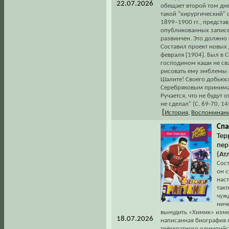
22.07.2026
обещает второй том дне
такой "хирургический" 
1899–1900 гг., предст
опубликованных записей
развинчен. Это должно 
Составил проект новых 
февраля [1904]. Был в 
господином каши не свар
рисовать ему эмблемы г
Шалите! Своего добьюсь
Серебряковым принимаю
Ручается, что не будут о
не сделал" (С. 69-70, 14
[
История
,
Воспоминани
Спа
Тер
пер.
(Ат
Сос
он с
нас
такт
чужд
нич
вынудить «Химик» измен
18.07.2026
написанная биография 
трёхкратного олимпийс