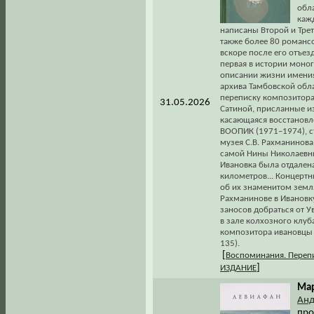
обла
каж
написаны Второй и Тре
также более 80 романсо
вскоре после его отъез
первая в истории моно
описании жизни имения 
архива Тамбовской обла
переписку композитора
31.05.2026
Сатиной, присланные из 
касающаяся восстановл
ВООПИК (1971–1974), с
музея С.В. Рахманинов
самой Нины Николаевны
Ивановка была отдален
километров... Концертн
об их знаменитом земля
Рахманинове в Ивановк
заносов добраться от У
в зале колхозного клуб
композитора ивановцы 
135).
[
Воспоминания. Переп
]
ИЗДАНИЕ
Мар
Анд
про