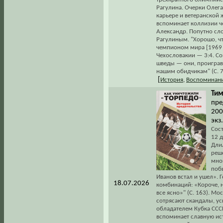
Рагулина. Очерки Олега
карьере и ветеранской 
вспоминает коллизии ч
Александр. Попутно сл
Рагулиным. "Хорошо, чт
чемпионом мира [1969 г
Чехословакии — 3:4. С
шведы — они, проиграв
нашим обидчикам" (С. 7
[
История
,
Воспоминани
Тим
пре
2009
экз
Сост
12 
Дли
реше
мной
поб
Иванов встал и ушел».
18.07.2026
комбинаций: «Короче, 
все ясно»" (С. 163). Мо
сотрясают скандалы, у
обладателем Кубка ССС
вспоминает славную ист