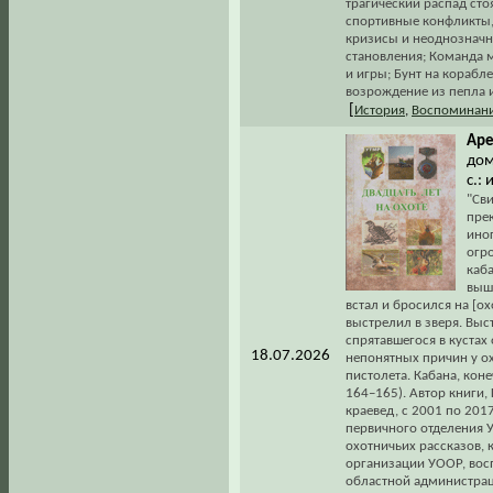
трагический распад ст
спортивные конфликты,
кризисы и неоднозначн
становления; Команда м
и игры; Бунт на кораб
возрождение из пепла и
[
История
,
Воспоминани
Аре
дом
с.:
"Сви
пре
ино
огро
каб
вышк
встал и бросился на [о
выстрелил в зверя. Выс
спрятавшегося в кустах 
18.07.2026
непонятных причин у ох
пистолета. Кабана, коне
164–165). Автор книги,
краевед, с 2001 по 201
первичного отделения 
охотничьих рассказов, 
организации УООР, вос
областной администрац