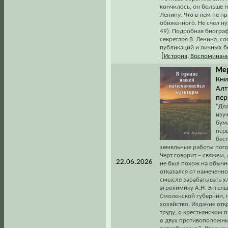
кончилось, он больше н
Ленину. Что в нем не 
обиженного. Не счел н
49). Подробная биогра
секретаря В. Ленина, с
публикаций и личных б
[
История
,
Воспоминани
Мер
Кни
Алт
пер
"Для
изуч
бума
пер
бес
земельные работы погов
Черт говорит – свяжем, 
22.06.2026
не был похож на обычн
отказался от намеченн
смысле зарабатывать хл
агрохимику А.Н. Энгель
Смоленской губернии, г
хозяйство. Издание отк
труду, о крестьянском 
о двух противоположны