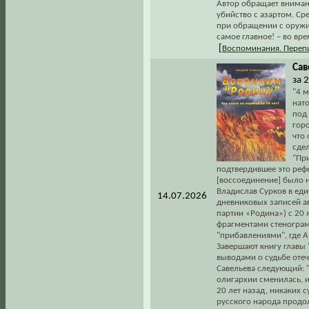
Автор обращает внимани
убийство с азартом. Ср
при обращении с оружи
самое главное! – во вре
[
Воспоминания. Переп
Сав
за 2
"4 м
нат
под 
горо
что
сдел
"Пр
подтвердившее это реф
[воссоединение] было н
Владислав Сурков в еди
14.07.2026
дневниковых записей ав
партии «Родина») с 20 
фрагментами стенограм
"прибавлениями", где А
Завершают книгу главы
выводами о судьбе оте
Савельева следующий: "
олигархии сменилась, и
20 лет назад, никаких 
русского народа продо