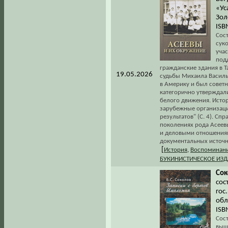
«Ус
Зол
ISB
Сос
сук
учас
под
гражданские здания в Т
19.05.2026
судьбы Михаила Василье
в Америку и был совет
категорично утверждали
белого движения. Истор
зарубежные организаци
результатов" (С. 4). С
поколениях рода Асеев
и деловыми отношениям
документальных источн
[
История
,
Воспоминани
БУКИНИСТИЧЕСКОЕ ИЗ
Сок
сос
гос
обл
ISB
Сос
выш