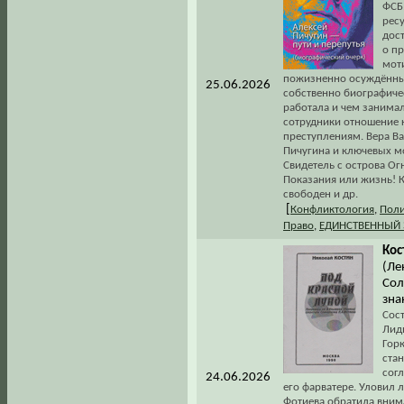
ФСБ
ресу
дос
о п
мот
пожизненно осуждённы
25.06.2026
собственно биографиче
работала и чем занимал
сотрудники отношение
преступлениям. Вера Ва
Пичугина и ключевых мо
Свидетель с острова О
Показания или жизнь! К
свободен и др.
[
Конфликтология
,
Поли
Право
,
ЕДИНСТВЕННЫЙ
Кос
(Ле
Сол
знан
Сост
Лид
Горк
ста
согл
24.06.2026
его фарватере. Уловил 
Фотиева обратила внима