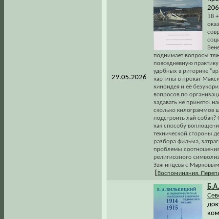
206
18 +
ока
сов
соц
Вен
поднимает вопросы тяж
повседневную практику
удобных в риторике "вр
29.05.2026
картины в прокат Макс
киноидея и её безукор
вопросов по организаци
задавать не принято: н
сколько килограммов 
подстроить лай собак? 
как способу воплощени
технической стороны де
разбора фильма, затра
проблемы соотношения 
религиозного символиз
Звягинцева с Марковым
[
Воспоминания. Переп
Б.А
Сев
док
ком