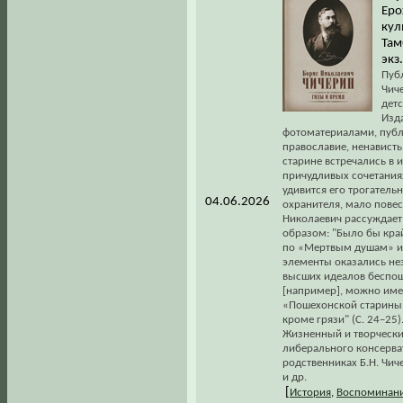
Еро
кул
Тамб
экз
Пуб
Чич
дет
Изд
фотоматериалами, публ
православие, ненавист
старине встречались в
причудливых сочетаниях
удивится его трогательн
04.06.2026
охранителя, мало повес
Николаевич рассуждает
образом: "Было бы кра
по «Мертвым душам» и 
элементы оказались не
высших идеалов беспоща
[например], можно име
«Пошехонской старины»?
кроме грязи" (С. 24–25)
Жизненный и творческий
либерального консерват
родственниках Б.Н. Чич
и др.
[
История
,
Воспоминани