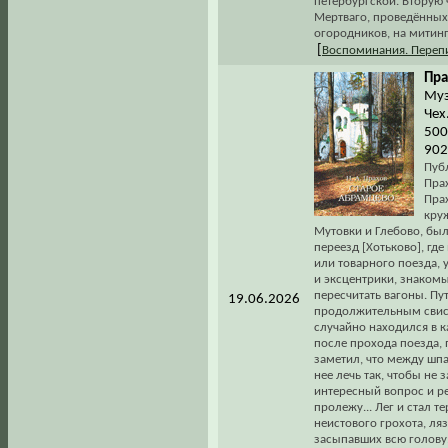
петербургской. Вторую 
Мертваго, проведённых
огородников, на митин
[
Воспоминания. Переп
Пра
Муз
Чех.
500
902
Пуб
Прах
Пра
кру
Мутовки и Глебово, бы
переезд [Хотьково], г
или товарного поезда, 
и эксцентрики, знакомы
пересчитать вагоны. Пу
19.06.2026
продолжительным свист
случайно находился в к
после прохода поезда, п
заметил, что между шпа
нее лечь так, чтобы не
интересный вопрос и р
пролежу... Лег и стал т
неистового грохота, ля
засыпавших всю голову