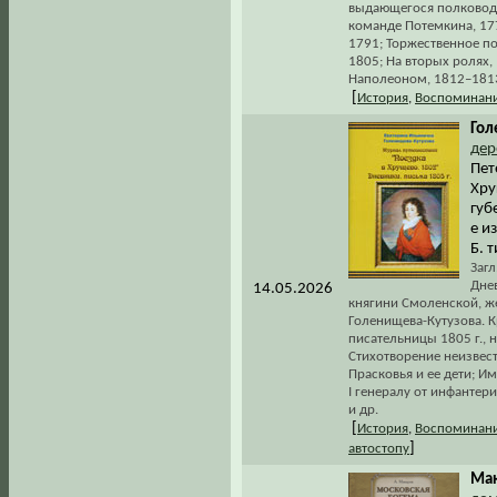
выдающегося полководца
команде Потемкина, 177
1791; Торжественное по
1805; На вторых ролях,
Наполеоном, 1812–1813
[
История
,
Воспоминани
Гол
дер
Пет
Хру
губ
е и
Б. т
Загл
Дне
14.05.2026
княгини Смоленской, ж
Голенищева-Кутузова. 
писательницы 1805 г., 
Стихотворение неизвест
Прасковья и ее дети; 
I генералу от инфантер
и др.
[
История
,
Воспоминани
]
автостопу
Мак