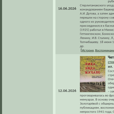
рубе
Стерлитамакского уезда
16.06.2026
командованием башкирс
А.И. Дутова, а затем ад
перешли на сторону сов
одного из руководителе
присоединился к басма
(1925) работал в Мини
Геттингенском, Боннско
Ленину, И.В. Сталину, Л
Топчибашеву. 18 июня 19
др.
[
История
,
Воспоминани
Чет
стр
ил.
Сос
стр
Оте
обе
оди
12.06.2026
– з
проговаривалась во фро
мемуарах. В основу оч
Золотарёвой с обширн
публикациям, воспомин
непростого 1941 года, 