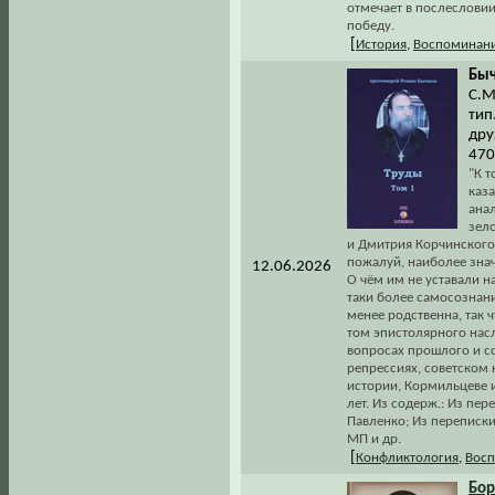
отмечает в послесловии
победу.
[
История
,
Воспоминани
Быч
С.М
тип
дру
470
"К т
каз
анал
зел
и Дмитрия Корчинского
пожалуй, наиболее зна
12.06.2026
О чём им не уставали н
таки более самосознани
менее родственна, так 
том эпистолярного нас
вопросах прошлого и с
репрессиях, советском
истории, Кормильцеве и
лет. Из содерж.: Из пе
Павленко; Из переписк
МП и др.
[
Конфликтология
,
Восп
Бор