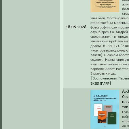
жили
боль
стор
жил отец. Обстановка бы
сторожке был маленьки
18.06.2026
фотографии, сам проявл
служб время о. Андрей
свою паству, – в городе
житейским проблемам и
делом" (С. 14–17). "7 о
«контрреволюционную д
власти). О самом аресте
содерж.: Назначение от
и его знакомство с се
Карпове; Арест. Расстр
Булатовых и др.
[
Воспоминания. Переп
]
ЭКЗЕМПЛЯР
А.-З
Сос
по 
тип.
Пуб
войн
отр
30-х