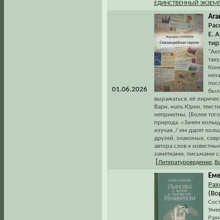
ЕДИНСТВЕННЫЙ ЭКЗЕМ
Ага
Рас
Е. 
тир
"Ак
таку
Кон
нез
пос
01.06.2026
был
выражаться, её лиричес
Вари, мать Юрки, текст
неприютны. [Более тог
природа. «Зачем кольцую
изучая, / им дарят кол
друзей, знакомых, сов
автора слов к известны
заметками, письмами 
[
Литературоведение
,
В
Еме
Рах
(Во
Сос
Уме
Рах