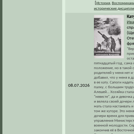
[
История
,
Воспоминани
исторические дисципл
Кат
Ива
спр
(Ще
Оте
фря
"Вер
прин
оста
пятнадцатый год, сама 
положение, но в такой с
родителей у меня нет и 
добавил, что у меня в д
в ее хату. Сапоги надет
08.07.2026
палку, с большим труд
Алешей... Хозяйка стал
"невесте", да и девочк
и велела своей дочери 
мать стала настаивать и
том же хуторе. Это меня
дочери время для привы
управления Министерст
военной молодости. Сер
закончив её в Восточн