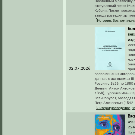
Посланный в разведку в
отступавший через Мил
Кубани. После прохожд
взвода разведки артилл
[
История
,
Воспоминани
Бол
век
изд
Иссл
под
пор
нау
био
02.07.2026
про
воспоминания авторов 
данные о жандармах III
России с 1826 по 1880 
Дельвиг Антон Антонов
1858); Тургенев Иван С
Великорусс I; Молодая
Петр Алексеевич (1842–
[
Литературоведение
,
В
Вас
оче
224
На м