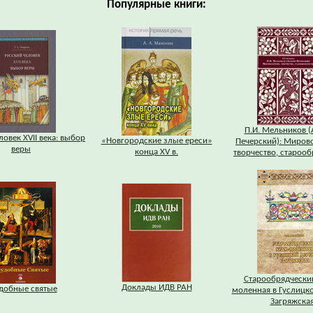
Популярные книги:
П.И. Мельников 
ловек XVII века: выбор
«Новгородские злые ереси»
Печерский): Миров
веры
конца XV в.
творчество, старооб
Старообрядчески
Доклады ИДВ РАН
добные святые
моленная в Гуслицк
Загряжска