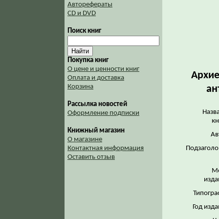
Авторефераты
CD и DVD
Поиск книг
Покупка книг
О цене и ценности книг
Архие
Оплата и доставка
Корзина
ан
Рассылка новостей
Назв
Оформление подписки
кн
Книжный магазин
Ав
О магазине
Подзаголо
Контактная информация
Оставить отзыв
М
изда
Типогра
Год изда