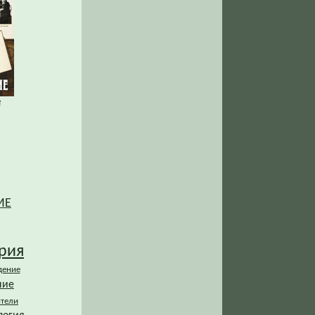
е
ИЕ
рия
дение
ние
ители