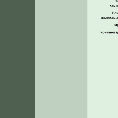
Ч
стра
Нал
иллюстра
Ти
Коммента