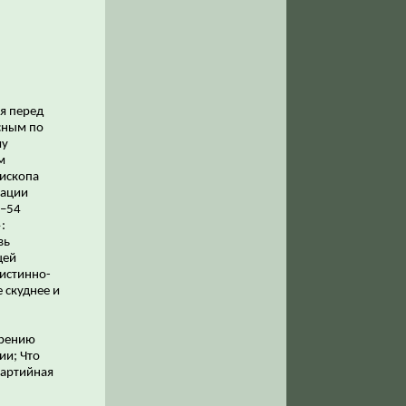
ся перед
сным по
му
м
пископа
тации
4–54
:
вь
щей
 истинно-
 скуднее и
арению
ии; Что
Партийная