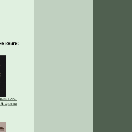
е книги:
нами Бог»:
.Л. Франка