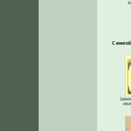
Ц
С книго
Священ
евха