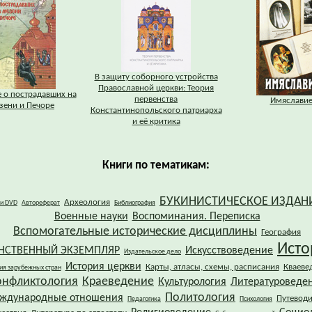
В защиту соборного устройства
Православной церкви: Теория
 о пострадавших на
первенства
Имяслави
зени и Печоре
Константинопольского патриарха
и её критика
Книги по тематикам:
БУКИНИСТИЧЕСКОЕ ИЗДАН
Археология
 и DVD
Автореферат
Библиография
Военные науки
Воспоминания. Переписка
Вспомогательные исторические дисциплины
География
Исто
НСТВЕННЫЙ ЭКЗЕМПЛЯР
Искусствоведение
Издательское дело
История церкви
Карты, атласы, схемы, расписания
Кваеве
ия зарубежных стран
онфликтология
Краеведение
Культурология
Литературоведе
Политология
ждународные отношения
Путевод
Педагогика
Психология