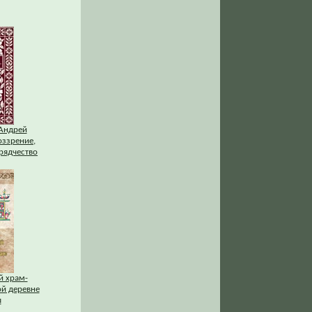
(Андрей
оззрение,
рядчество
й храм-
ой деревне
я