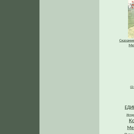
Сказание
Ме
CD
ЕДИ
Истор
К
Ме