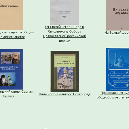
От Святейшего Синода к
Священному Собору
 как подвиг и общий
На Божьей дор
Православной российской
 в Христианстве
церкви
нский след» Сергия
Православная кул
Книжность Великого Новгорода
Нилуса
общеобразовательн