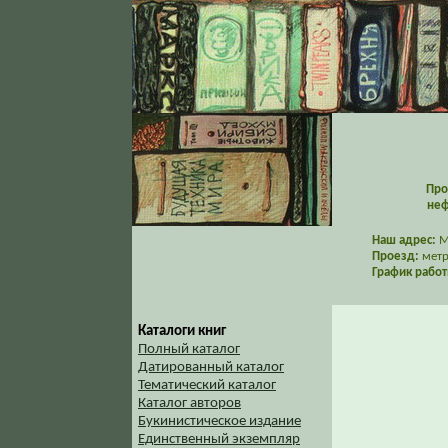
Про
неф
Наш адрес:
Мо
Проезд:
метр
График работ
Каталоги книг
Полный каталог
Датированный каталог
Тематический каталог
Каталог авторов
Букинистическое издание
Единственный экземпляр