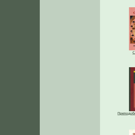
С
Преподоб