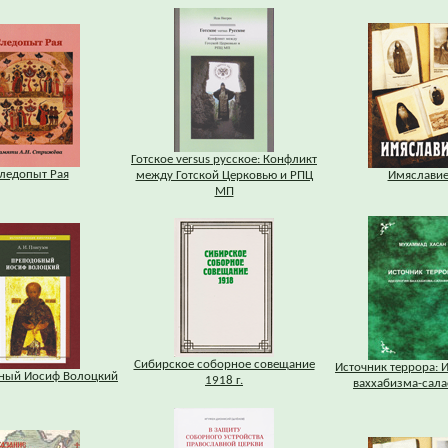
Готское versus русское: Конфликт
ледопыт Рая
между Готской Церковью и РПЦ
Имяслави
МП
Сибирское соборное совещание
Источник террора: 
ный Иосиф Волоцкий
1918 г.
ваххабизма-сал