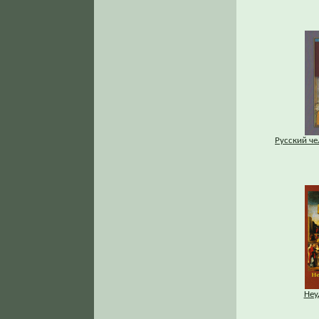
Русский че
Неу