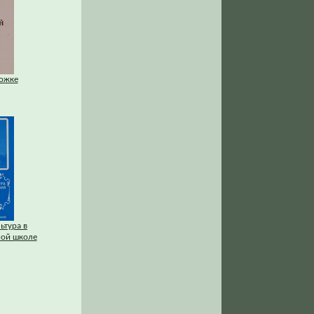
ожке
ьтура в
ой школе