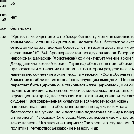
исло
55
ниц:
ичие
нет
ций:
раж:
без тиража
рии:
"Кротость и смирение это не бесхребетность, и они не склоняют
явным злом. Истинный христианин должен быть бескомпромис
отношению ко злу, должен бороться с ним всеми доступными е
средствами" (С. 24). Брошюра состоит из двух разделов. В перво
иеромонах Дамаскин (Христенсен) комментирует учение архие
Джорданвилльского Аверкия (Таушева) об отступлении (об ими
православия и отпадении от Истины). Во втором разделе на с. 3
напечатано сочинение архиепископа Аверкия "«Соль обуревает»
Знамение приближения конца" со следующим выводом: "Церко
перестает быть Церковью, а становится «лже-церковью», имею
принять антихриста как своего мессию, кроме «малого останка»
верующих, который, по слову святителя Игнатия, становится «все
скуднее». Вся современная культура и вся человеческая жизнь,
направленная лишь на обеспечение внешнего, чисто земного
благосостояния, усиленно и поспешно подготовляют мир к воц
антихриста". Из содерж.1-го разд.: Человек перед лицом апостас
такое церковь; Что значит антихрист?; Три уровня отступления; 
политика; Актерство; Беззаконие наверху и др.