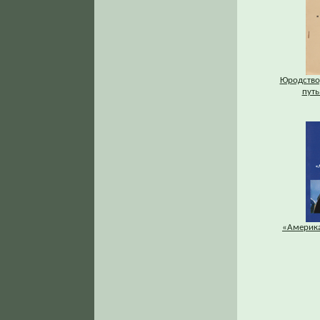
Юродство,
путь
«Америка