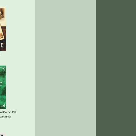
е
Идеология
афизма