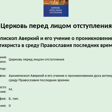
Церковь перед лицом отступления
пископ Аверкий и его учение о проникновени
тихриста в среду Православия последних вре
ание
Церковь перед лицом отступления
иги:
тор:
вок:
Архиепископ Аверкий и его учение о проникновении духа антихр
среду Православия последних времен
есто
М.
ния:
фия:
Б. тип.
ния:
0