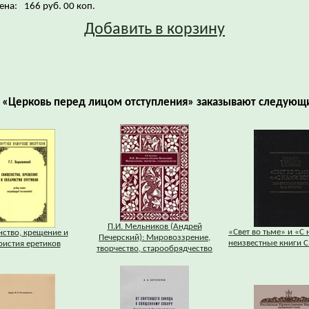
ена:
166 руб. 00 коп.
Добавить в корзину
й «Церковь перед лицом отступления» заказывают следующи
П.И. Мельников (Андрей
«Свет во тьме» и «С 
ство, крещение и
Печерский): Мировоззрение,
неизвестные книги С
ристия еретиков
творчество, старообрядчество