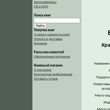
Авторефераты
CD и DVD
Поиск книг
Покупка книг
О цене и ценности книг
Оплата и доставка
Корзина
Кра
Рассылка новостей
Оформление подписки
Название 
Книжный магазин
О магазине
Контактная информация
Подзаго
Оставить отзыв
Ответстве
за из
Место из
Изд
Место п