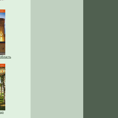
область
ьцо