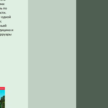
ими
ль по
сти.
+ одной
е;
чьей
едицина и
Терруары