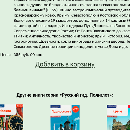
сочное и душистое блюдо отлично сочетается с севастопольск
белыми винами" (С. 59). Винно-гастрономический путеводите
Краснодарскому краю, Крыму, Севастополю и Ростовской обла
Включает описание 19 маршрутов, дополненных 14 картами (
флип-картой во вкладке). Из содерж.: Путь Диониса на Боспор
Современное виноделие России; От Понта Эвксинского до каза
Тамани; Античность, творчество и игристое; Крым: история, м
гастрономия; Древности: сорта винограда и ханский дворец; 
Севастополя; Древние традиции виноделия в устье Дона и др.
Цена:
386 руб. 00 коп.
Добавить в корзину
Другие книги серии «Русский гид. Полиглот»: