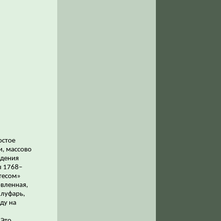
остое
и, массово
ждения
ы 1768–
тесом»
овленная,
 луфарь,
ду на
 Это