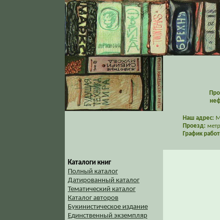
Про
неф
Наш адрес:
Мо
Проезд:
метр
График работ
Каталоги книг
Полный каталог
Датированный каталог
Тематический каталог
Каталог авторов
Букинистическое издание
Единственный экземпляр