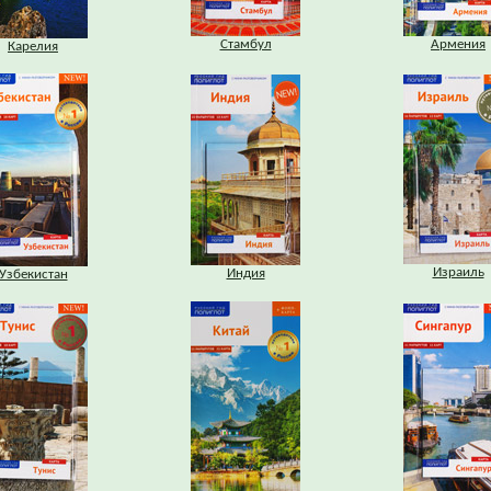
Стамбул
Армения
Карелия
Израиль
Индия
Узбекистан