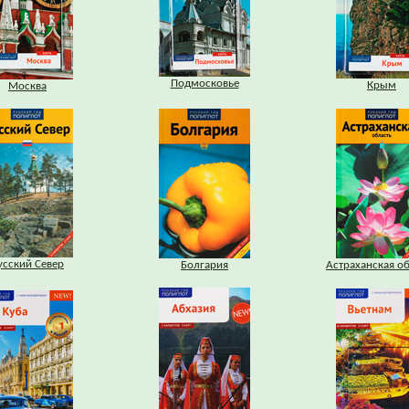
Подмосковье
Крым
Москва
усский Север
Болгария
Астраханская о