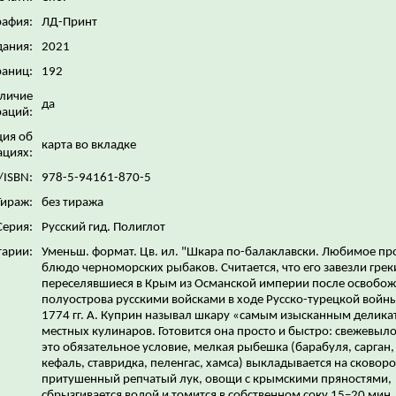
рафия:
ЛД-Принт
дания:
2021
раниц:
192
личие
да
аций:
ия об
карта во вкладке
ациях:
/ISBN:
978-5-94161-870-5
Тираж:
без тиража
Серия:
Русский гид. Полиглот
арии:
Уменьш. формат. Цв. ил. "Шкара по-балаклавски. Любимое пр
блюдо черноморских рыбаков. Считается, что его завезли грек
переселявшиеся в Крым из Османской империи после освобо
полуострова русскими войсками в ходе Русско-турецкой войн
1774 гг. А. Куприн называл шкару «самым изысканным делика
местных кулинаров. Готовится она просто и быстро: свежевыл
это обязательное условие, мелкая рыбешка (барабуля, сарган,
кефаль, ставридка, пеленгас, хамса) выкладывается на сковоро
притушенный репчатый лук, овощи с крымскими пряностями,
сбрызгивается водой и томится в собственном соку 15–20 мин.