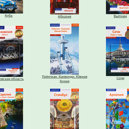
Куба
Вьетнам
Абхазия
Пхёнчхан. Канвондо. Южная
Сочи
овская область
Корея