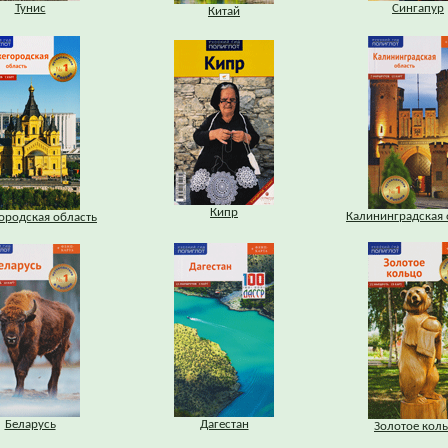
Тунис
Сингапур
Китай
Кипр
Калининградская 
ородская область
Беларусь
Дагестан
Золотое кол