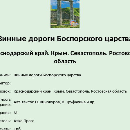
Винные дороги Боспорского царств
снодарский край. Крым. Севастополь. Ростов
область
книги:
Винные дороги Боспорского царства
Автор:
ловок:
Краснодарский край. Крым. Севастополь. Ростовская область
нность
Авт. текста: Н. Винокуров, В. Труфакина и др.
дание:
дания:
М.
атель:
Аякс-Пресс
ечати:
Спб.