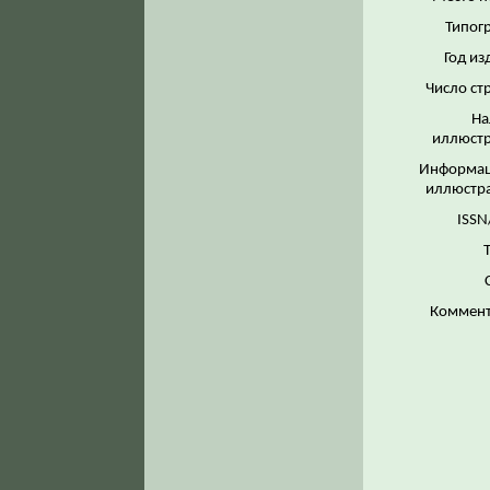
Типог
Год из
Число ст
На
иллюстр
Информац
иллюстр
ISSN
Коммент