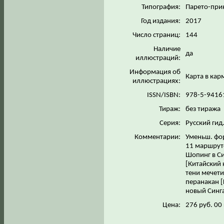
Типография:
Парето-при
Год издания:
2017
Число страниц:
144
Наличие
да
иллюстраций:
Информация об
Карта в ка
иллюстрациях:
ISSN/ISBN:
978-5-9416
Тираж:
без тиража
Серия:
Русский гид
Комментарии:
Уменьш. фор
11 маршруто
Шопинг в Си
[Китайский 
тени мечети
перанакан [
новый Синга
Цена:
276 руб. 00