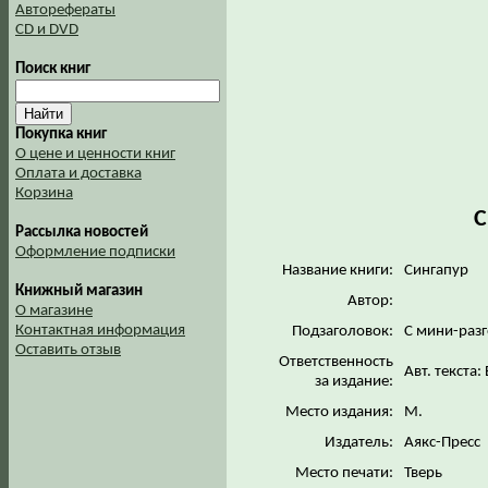
Авторефераты
CD и DVD
Поиск книг
Покупка книг
О цене и ценности книг
Оплата и доставка
Корзина
С
Рассылка новостей
Оформление подписки
Название книги:
Сингапур
Книжный магазин
Автор:
О магазине
Контактная информация
Подзаголовок:
С мини-раз
Оставить отзыв
Ответственность
Авт. текста:
за издание:
Место издания:
М.
Издатель:
Аякс-Пресс
Место печати:
Тверь