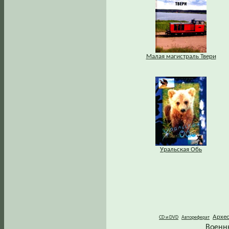
Малая магистраль Твери
Уральская Обь
Архе
CD и DVD
Автореферат
Военн