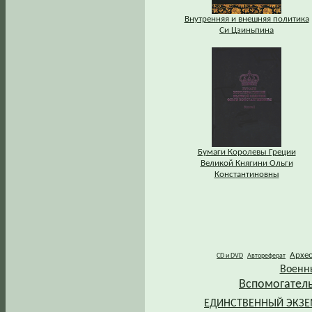
Внутренняя и внешняя политика
Си Цзиньпина
Бумаги Королевы Греции
Великой Княгини Ольги
Константиновны
Архе
CD и DVD
Автореферат
Военн
Вспомогател
ЕДИНСТВЕННЫЙ ЭКЗ