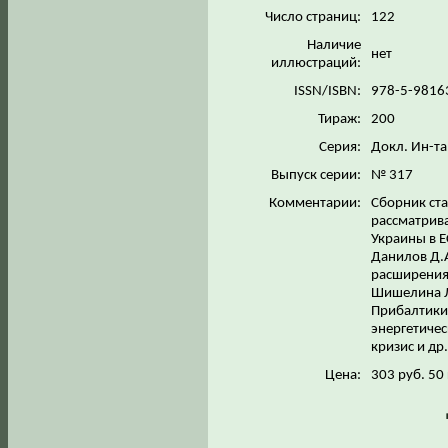
Число страниц:
122
Наличие
нет
иллюстраций:
ISSN/ISBN:
978-5-9816
Тираж:
200
Серия:
Докл. Ин-т
Выпуск серии:
№ 317
Комментарии:
Сборник ста
рассматрив
Украины в Е
Данилов Д.А
расширения
Шишелина Л.
Прибалтики;
энергетичес
кризис и др
Цена:
303 руб. 50