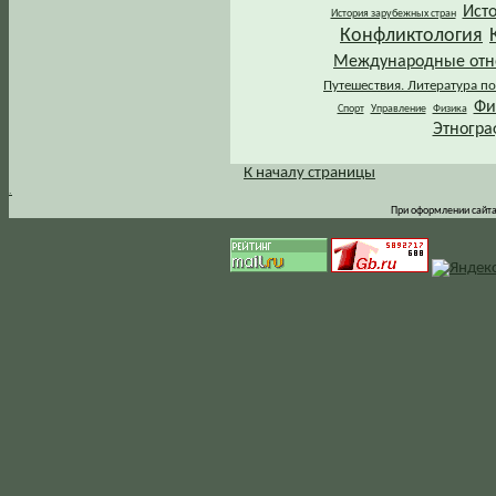
Ист
История зарубежных стран
Конфликтология
Международные от
Путешествия. Литература по
Фи
Спорт
Управление
Физика
Этногра
К началу страницы
.
При оформлении сайта