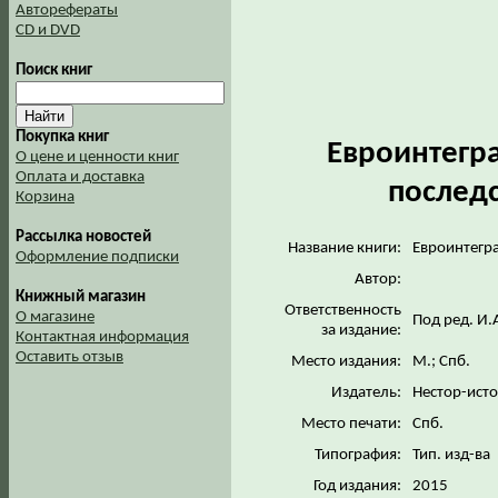
Авторефераты
CD и DVD
Поиск книг
Покупка книг
Евроинтегр
О цене и ценности книг
Оплата и доставка
последс
Корзина
Рассылка новостей
Название книги:
Евроинтегра
Оформление подписки
Автор:
Книжный магазин
Ответственность
О магазине
Под ред. И.
за издание:
Контактная информация
Оставить отзыв
Место издания:
М.; Спб.
Издатель:
Нестор-ист
Место печати:
Спб.
Типография:
Тип. изд-ва
Год издания:
2015