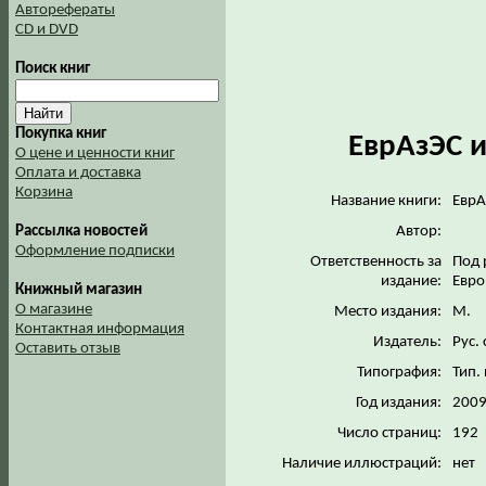
Авторефераты
CD и DVD
Поиск книг
Покупка книг
ЕврАзЭС 
О цене и ценности книг
Оплата и доставка
Корзина
Название книги:
ЕврА
Рассылка новостей
Автор:
Оформление подписки
Ответственность за
Под 
издание:
Евр
Книжный магазин
О магазине
Место издания:
М.
Контактная информация
Издатель:
Рус.
Оставить отзыв
Типография:
Тип.
Год издания:
200
Число страниц:
192
Наличие иллюстраций:
нет