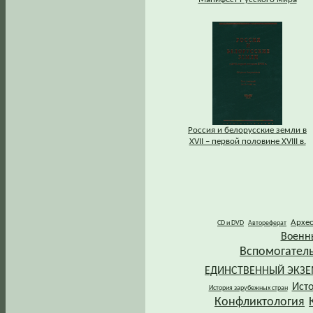
Россия и белорусские земли в
XVII – первой половине XVIII в.
Архе
CD и DVD
Автореферат
Военн
Вспомогател
ЕДИНСТВЕННЫЙ ЭКЗ
Ист
История зарубежных стран
Конфликтология