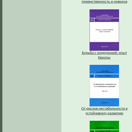
преемственность и новизна
Борьба с коррупцией: опыт
Европы
От рисков нестабильности к
устойчивому развитию