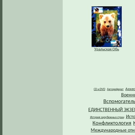
Уральская Обь
Архе
CD и DVD
Автореферат
Военн
Вспомогател
ЕДИНСТВЕННЫЙ ЭКЗ
Ист
История зарубежных стран
Конфликтология
Международные от