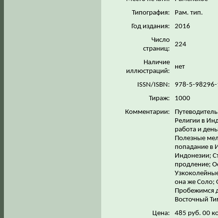
Типография:
Рам. тип.
Год издания:
2016
Число
224
страниц:
Наличие
нет
иллюстраций:
ISSN/ISBN:
978-5-98296
Тираж:
1000
Комментарии:
Путеводитель 
Религии в Инд
работа и день
Полезные мело
попадание в И
Индонезии; С
продление; Ос
Узкоколейные
она же Соло; 
Пробежимся до
Восточный Тим
Цена:
485 руб. 00 к