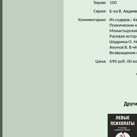
Тираж:
100
Серия:
Б-ка В. Авдее
Комментарии:
Из содерж.: А
Психические к
Монастырский
Расовая истор
Шадрина О. Но
Акунов В. В ч
Возвращение г
Цена:
690 руб. 00 к
Други