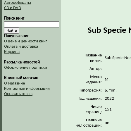
Авторефераты
CD и DVD
Поиск книг
Sub Specie 
Покупка книг
О цене и ценности книг
Оплата и доставка
Корзина
Название
Sub Specie No
книги:
Рассылка новостей
Оформление подписки
Автор:
Место
Книжный магазин
М.
издания:
О магазине
Контактная информация
Типография:
Б. тип.
Оставить отзыв
Год издания:
2022
Число
151
страниц:
Наличие
нет
иллюстраций: