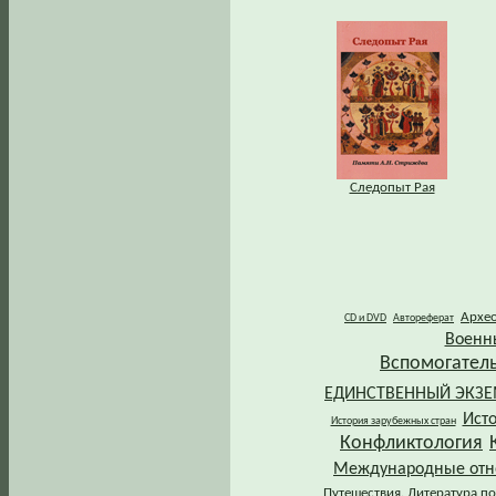
Следопыт Рая
Архе
CD и DVD
Автореферат
Военн
Вспомогател
ЕДИНСТВЕННЫЙ ЭКЗ
Ист
История зарубежных стран
Конфликтология
Международные от
Путешествия. Литература по