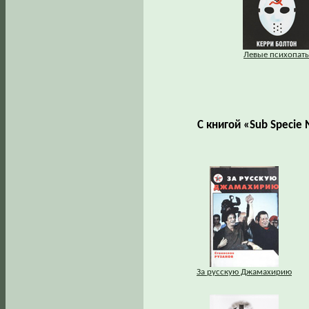
Левые психопат
С книгой «Sub Specie
За русскую Джамахирию