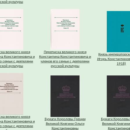
ской культуры
ка великого князя
Переписка великого князя
Князь императорск
на Константиновича и
Константина Константиновича и
Игорь Константинов
о семьи с деятелями
членов его семьи с деятелями
1918)
ской культуры
русской культуры
ка великого князя
Бумаги Королевы Греции
Бумаги Королевы
на Константиновича и
Великой Княгини Ольги
Великой Княгини
о семьи с деятелями
Константиновны
Константино