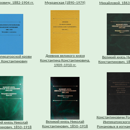
овичу. 1882-1904 гг.
Мухранская (1890–1979)
Михайловой. 1863
Дневник великого князя
мператорской крови
Великий князь Н
Константина Константиновича.
 Константинович
Константинович. 1
1909–1910 гг.
Константиновичи Ро
Великий князь Николай
Императорского
ий князь Николай
Константинович. 1850–1918
Романовых в изгнан
тинович. 1850–1918