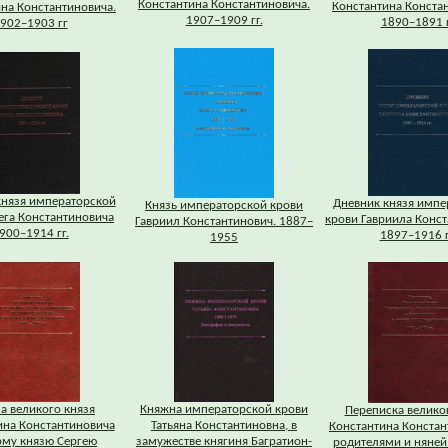
Константина Константиновича.
Константина Конста
на Константиновича.
1907–1909 гг.
1890–1891 
902–1903 гг
князя императорской
Дневник князя импе
Князь императорской крови
ега Константиновича
крови Гавриила Конс
Гавриил Константинович. 1887–
900–1914 гг.
1897–1916 г
1955
а великого князя
Княжна императорской крови
Переписка велико
ина Константиновича
Татьяна Константиновна, в
Константина Констан
ому князю Сергею
замужестве княгиня Багратион-
родителями и няней