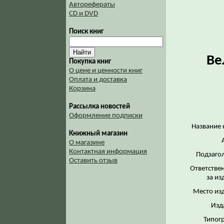
Авторефераты
CD и DVD
Поиск книг
Ве
Покупка книг
О цене и ценности книг
Оплата и доставка
Корзина
Рассылка новостей
Оформление подписки
Название 
Книжный магазин
О магазине
Контактная информация
Подзаго
Оставить отзыв
Ответстве
за из
Место из
Изд
Типог