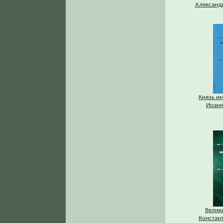
Александр
Князь и
Иоанн
Велик
Констан