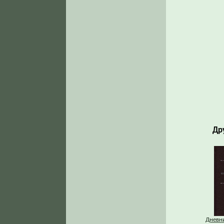
Др
Дневни