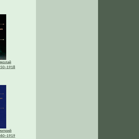
иколай
850–1918
митрий
860–1919