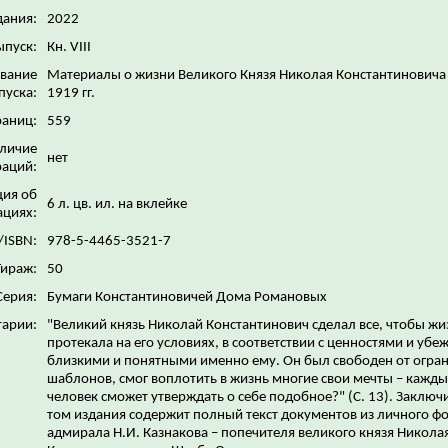
дания:
2022
ыпуск:
Кн. VIII
звание
Материалы о жизни Великого Князя Николая Константиновича
пуска:
1919 гг.
раниц:
559
личие
нет
аций:
ия об
6 л. цв. ил. на вклейке
ациях:
/ISBN:
978-5-4465-3521-7
Тираж:
50
Серия:
Бумаги Константиновичей Дома Романовых
арии:
"Великий князь Николай Константинович сделал все, чтобы жи
протекала на его условиях, в соответствии с ценностями и уб
близкими и понятными именно ему. Он был свободен от огра
шаблонов, смог воплотить в жизнь многие свои мечты – кажды
человек сможет утверждать о себе подобное?" (С. 13). Заклю
том издания содержит полный текст документов из личного ф
адмирала Н.И. Казнакова – попечителя великого князя Никола