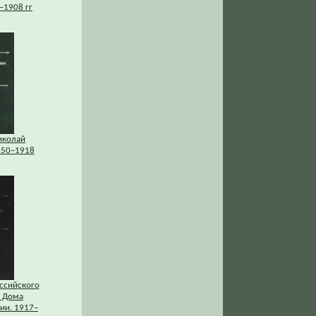
–1908 гг
иколай
850–1918
ссийского
 Дома
ии. 1917–