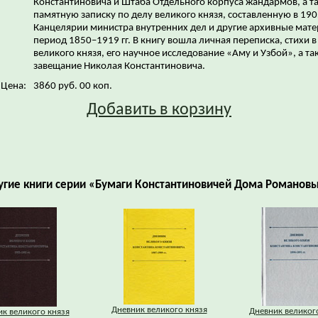
Константиновича и Штаба Отдельного корпуса жандармов, а т
памятную записку по делу великого князя, составленную в 1905
Канцелярии министра внутренних дел и другие архивные мате
период 1850–1919 гг. В книгу вошла личная переписка, стихи в
великого князя, его научное исследование «Аму и Узбой», а та
завещание Николая Константиновича.
Цена:
3860 руб. 00 коп.
Добавить в корзину
угие книги серии «Бумаги Константиновичей Дома Романовы
Дневник великого князя
Дневник великог
к великого князя