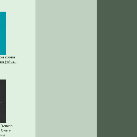
ой крови
ич (1894–
 Греции
 Ольги
вны