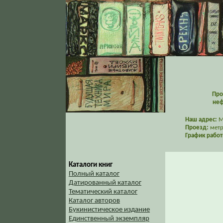
Про
неф
Наш адрес:
Мо
Проезд:
метр
График работ
Каталоги книг
Полный каталог
Датированный каталог
Тематический каталог
Каталог авторов
Букинистическое издание
Единственный экземпляр