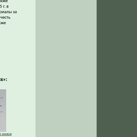
акже
 г. в
риалы за
 честь
кже
х»:
о князя