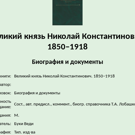
ликий князь Николай Константинов
1850–1918
Биография и документы
книги:
Великий князь Николай Константинович. 1850–1918
Автор:
ловок:
Биография и документы
нность
Сост., авт. предисл., коммент., биогр. справочника Т.А. Лобаш
дание:
дания:
М.
атель:
Буки Веди
рафия:
Тип. изд-ва