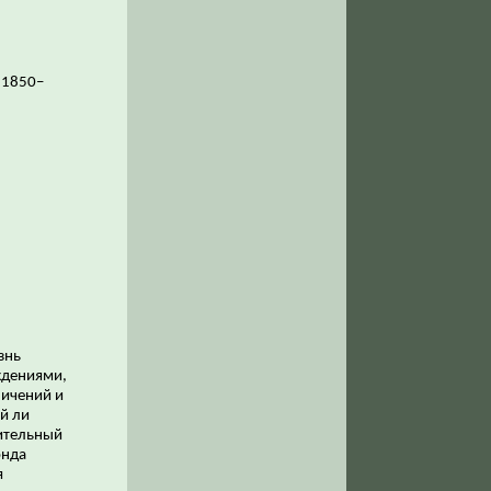
 1850–
знь
еждениями,
ничений и
й ли
чительный
онда
я