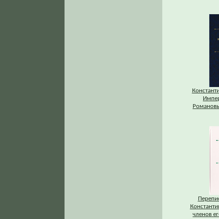
Констант
Импе
Романовы
Перепис
Константи
членов ег