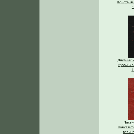
Константи
1
Дневник 
крови Ол
1
Письм
Констант
велик