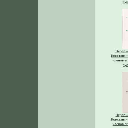
рус
Перепис
Константи
членов ег
рус
Перепис
Константи
членов ег