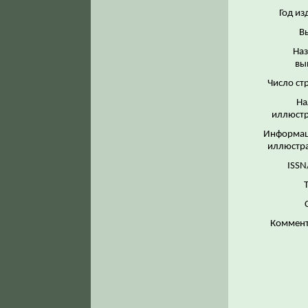
Год из
В
На
вы
Число ст
На
иллюстр
Информац
иллюстр
ISSN
Коммент