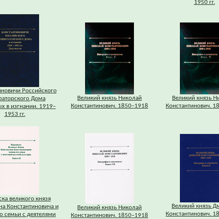
1950 гг.
иновичи Российского
Великий князь Николай
Великий князь Н
раторского Дома
Константинович. 1850–1918
Константинович. 1
х в изгнании. 1919–
1953 гг.
ка великого князя
Великий князь Д
на Константиновича и
Великий князь Николай
Константинович. 1
о семьи с деятелями
Константинович. 1850–1918