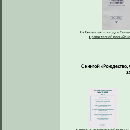
От Святейшего Синода к Свящ
Православной российско
С книгой «Рождество, 
з