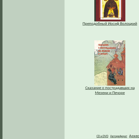
Преподобный Иосиф Волоцкий
Сказание о пострадавших на
Мезени и Печоре
Архе
CD и DVD
Автореферат