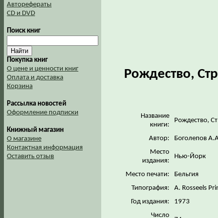
Авторефераты
CD и DVD
Поиск книг
Покупка книг
О цене и ценности книг
Рождество, Стр
Оплата и доставка
Корзина
Рассылка новостей
Оформление подписки
Название
Рождество, Ст
книги:
Книжный магазин
Автор:
Боголепов А.А
О магазине
Контактная информация
Место
Нью-Йорк
Оставить отзыв
издания:
Место печати:
Бельгия
Типография:
A. Rosseels Pr
Год издания:
1973
Число