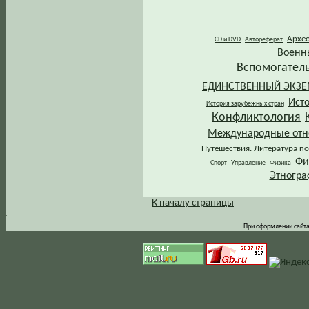
Архе
CD и DVD
Автореферат
Военн
Вспомогател
ЕДИНСТВЕННЫЙ ЭКЗ
Ист
История зарубежных стран
Конфликтология
Международные от
Путешествия. Литература по
Фи
Спорт
Управление
Физика
Этногра
К началу страницы
.
При оформлении сайта