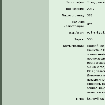
Типография:
Т8 изд. тех
Год издания:
2019
Число страниц:
392
Наличие
нет
иллюстраций:
ISSN/ISBN:
978-5-8928
Тираж:
500
Комментарии:
Подробное 
Пакистана X
социальной 
протекавши
роста и сде
50–60-е год
ХХ в.; Сель
Динамика из
независимо
Процессы на
социальные 
пакистанск
Цена:
860 руб. 00