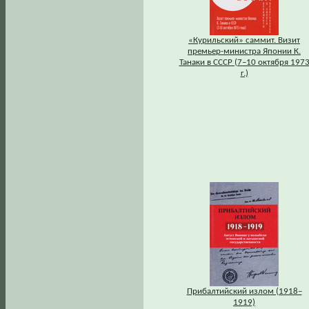
«Курильский» саммит. Визит
премьер-министра Японии К.
Танаки в СССР (7–10 октября 197
г.)
Прибалтийский излом (1918–
1919)