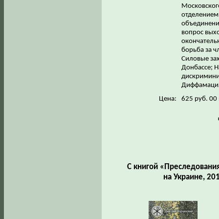
Московского
отделением
объединения
вопрос выхо
окончательн
борьба за чл
Силовые зах
Донбассе; 
дискримини
Диффамация
Цена:
625 руб. 00
С книгой «Преследования
на Украине, 20