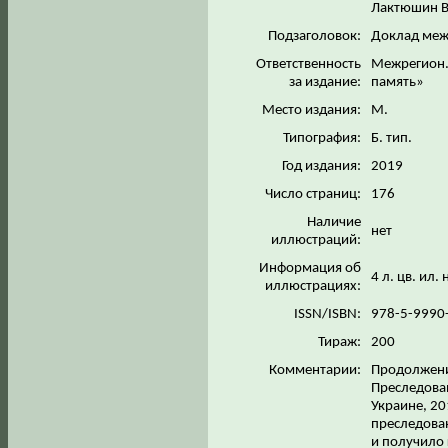
Лактюшин В
Подзаголовок:
Доклад меж
Ответственность
Межрегион.
за издание:
память»
Место издания:
М.
Типография:
Б. тип.
Год издания:
2019
Число страниц:
176
Наличие
нет
иллюстраций:
Информация об
4 л. цв. ил.
иллюстрациях:
ISSN/ISBN:
978-5-9990
Тираж:
200
Комментарии:
Продолжени
Преследован
Украине, 20
преследова
и получило 