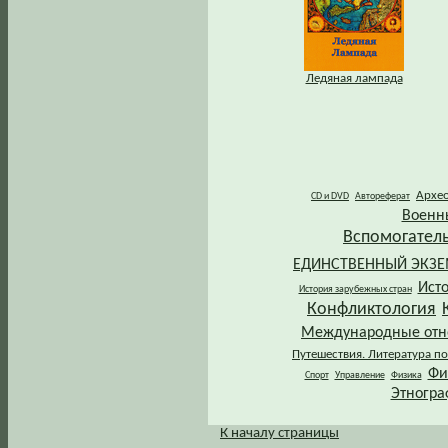
Ледяная лампада
Архе
CD и DVD
Автореферат
Военн
Вспомогател
ЕДИНСТВЕННЫЙ ЭКЗ
Ист
История зарубежных стран
Конфликтология
Международные от
Путешествия. Литература по
Фи
Спорт
Управление
Физика
Этногра
К началу страницы