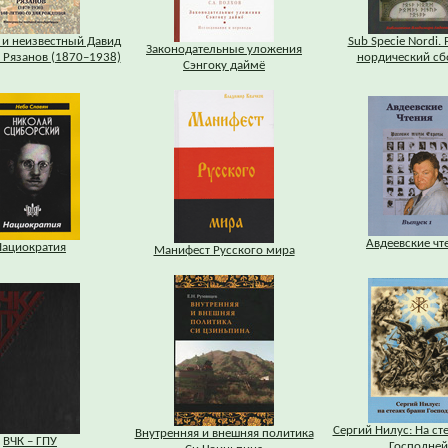
 и неизвестный Давид
Sub Specie Nordi.
Законодательные уложения
 Рязанов (1870–1938)
нордический сб
Сэнгоку даймё
Авдеевские чт
Нациократия
Манифест Русского мира
Сергий Нилус: На ст
Внутренняя и внешняя политика
ВЧК – ГПУ
Господней