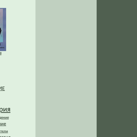
I
ИЕ
рия
дение
ние
ители