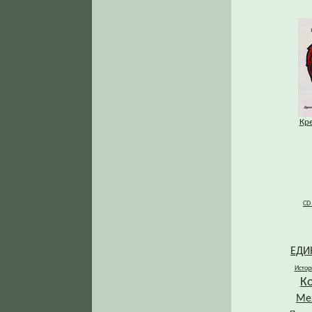
Кр
CD
ЕДИ
Истор
К
Ме