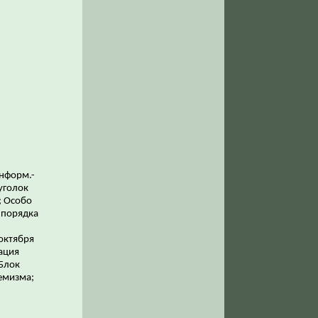
нформ.-
уголок
; Особо
 порядка
 октября
рация
Блок
ремизма;