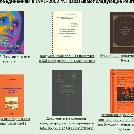
бъединениям в 1991–2002 гг.» заказывают следующие книг
Очерки о литератур
Американская военная политика
й Пичугин – пути и
Руси
в XXI веке: региональные аспекты
перепутья
Уголовное право с
Документы и материалы
ды левобережного
против преступлений
международных конференций в
ова (1616–1641)
возбуждения ненавис
Афинах (2013 г.) и Нише (2014 г.)
вражды