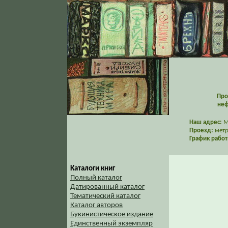
Про
неф
Наш адрес:
Мо
Проезд:
метр
График работ
Каталоги книг
Полный каталог
Датированный каталог
Тематический каталог
Каталог авторов
Букинистическое издание
Единственный экземпляр