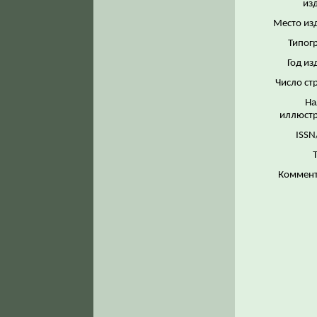
из
Место из
Типог
Год из
Число ст
На
иллюстр
ISSN
Коммент