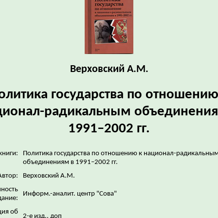
Верховский А.М.
олитика государства по отношению
ционал-радикальным объединения
1991–2002 гг.
книги:
Политика государства по отношению к национал-радикальны
объединениям в 1991–2002 гг.
Автор:
Верховский А.М.
нность
Информ.-аналит. центр "Сова"
дание:
ия об
2-е изд., доп