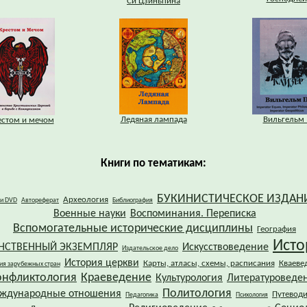
Си Цзиньпина
Ледяная лампада
Вильгельм I
естом и мечом
Книги по тематикам:
БУКИНИСТИЧЕСКОЕ ИЗДАН
Археология
 и DVD
Автореферат
Библиография
Военные науки
Воспоминания. Переписка
Вспомогательные исторические дисциплины
География
Исто
НСТВЕННЫЙ ЭКЗЕМПЛЯР
Искусствоведение
Издательское дело
История церкви
Карты, атласы, схемы, расписания
Кваеве
ия зарубежных стран
онфликтология
Краеведение
Культурология
Литературоведе
Политология
ждународные отношения
Путевод
Педагогика
Психология