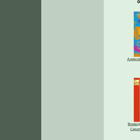
о
Алексе
Воево
Сарат