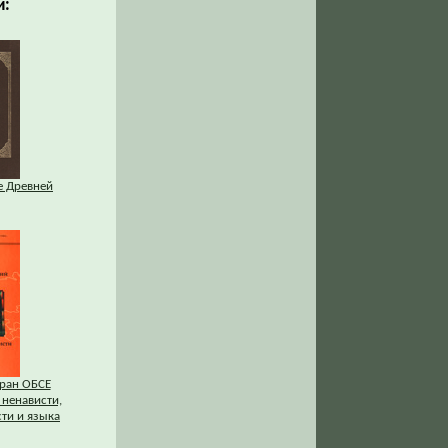
и:
е Древней
тран ОБСЕ
 ненависти,
ти и языка