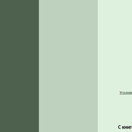
Уголов
С кни