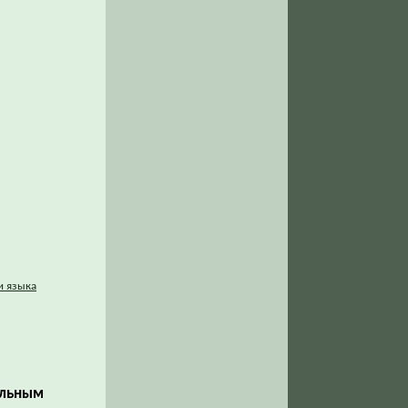
и языка
альным