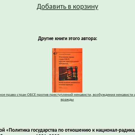
Добавить в корзину
Другие книги этого автора:
ное право стран ОБСЕ против преступлений ненависти, возбуждения ненависти 
вражды
гой «Политика государства по отношению к национал-радик