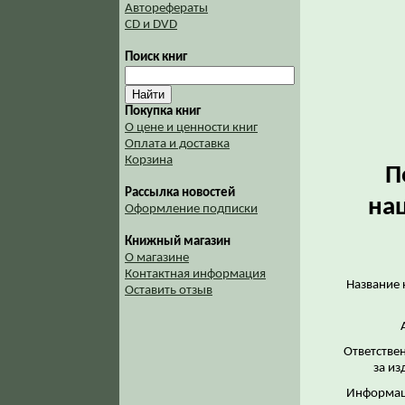
Авторефераты
CD и DVD
Поиск книг
Покупка книг
О цене и ценности книг
Оплата и доставка
Корзина
П
Рассылка новостей
на
Оформление подписки
Книжный магазин
О магазине
Контактная информация
Название 
Оставить отзыв
Ответстве
за из
Информац