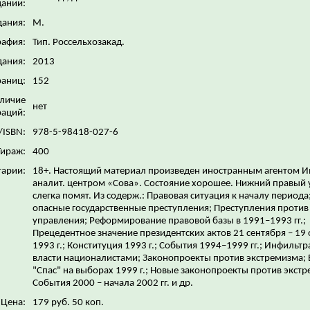
дании:
дания:
М.
рафия:
Тип. Россельхозакад.
дания:
2013
раниц:
152
личие
нет
аций:
/ISBN:
978-5-98418-027-6
Тираж:
400
арии:
18+. Настоящий материал произведен иностранным агентом И
аналит. центром «Сова». Состояние хорошее. Нижний правый 
слегка помят. Из содерж.: Правовая ситуация к началу периода
опасные государственные преступления; Преступления против
управления; Реформирование правовой базы в 1991–1993 гг.;
Прецедентное значение президентских актов 21 сентября – 19
1993 г.; Конституция 1993 г.; События 1994–1999 гг.; Инфильт
власти националистами; Законопроекты против экстремизма; 
"Спас" на выборах 1999 г.; Новые законопроекты против экст
События 2000 – начала 2002 гг. и др.
Цена:
179 руб. 50 коп.