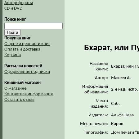
Авторефераты
CD и DVD
Поиск книг
Покупка книг
О цене и ценности книг
Бхарат, или П
Оплата и доставка
Корзина
Название
Рассылка новостей
Бхарат, или П
книги:
Оформление подписки
Автор:
Макеев А.
Книжный магазин
Информация
О магазине
2-е изд, испр.
об издании:
Контактная информация
Оставить отзыв
Место
Спб.
издания:
Издатель:
Альфа Нева
Место печати:
Киров
Типография:
Дом печати "