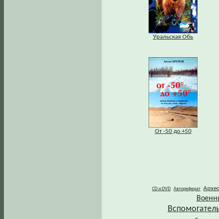
Уральская Обь
От -50 до +50
Архе
CD и DVD
Автореферат
Военн
Вспомогател