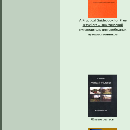
A Practical Guidebook for Free
Travellers = Практический
путеводитель для свободных
путешественников
Живые рельсы