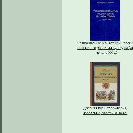
Православные монастыри Росси
и их роль в развитии культуры (XI
– начало XX в.)
Древняя Русь: территория,
население, власть. IХ–IХ вв.