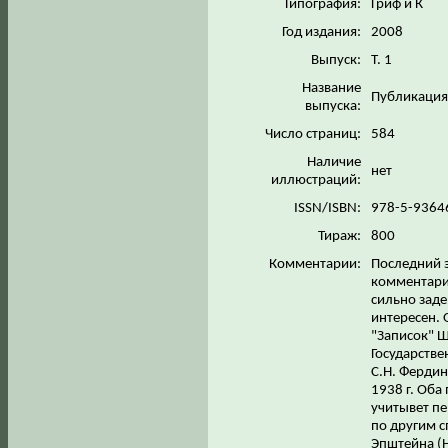
Типография:
Гриф и К
Год издания:
2008
Выпуск:
Т. 1
Название
Публикаци
выпуска:
Число страниц:
584
Наличие
нет
иллюстраций:
ISSN/ISBN:
978-5-9364
Тираж:
800
Комментарии:
Последний э
комментари
сильно заде
интересен. 
"Записок" 
Государстве
С.Н. Фердин
1938 г. Оба
учитывет пе
по другим с
Эпштейна (