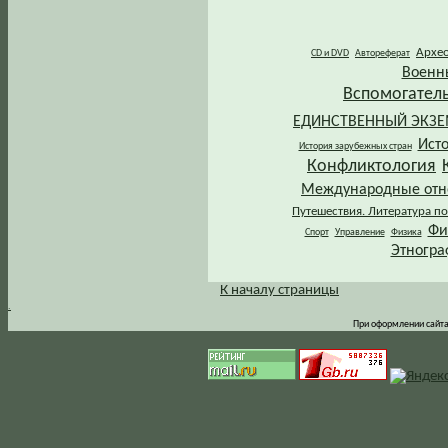
Архе
CD и DVD
Автореферат
Военн
Вспомогател
ЕДИНСТВЕННЫЙ ЭКЗ
Ист
История зарубежных стран
Конфликтология
Международные от
Путешествия. Литература по
Фи
Спорт
Управление
Физика
Этногра
К началу страницы
.
При оформлении сайта