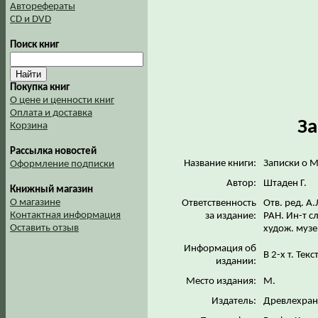
Авторефераты
CD и DVD
Поиск книг
Покупка книг
О цене и ценности книг
Оплата и доставка
За
Корзина
Рассылка новостей
Название книги:
Записки о 
Оформление подписки
Автор:
Штаден Г.
Книжный магазин
О магазине
Ответственность
Отв. ред. А
Контактная информация
за издание:
РАН. Ин-т сл
Оставить отзыв
худож. муз
Информация об
В 2-х т. Текс
издании:
Место издания:
М.
Издатель:
Древлехра