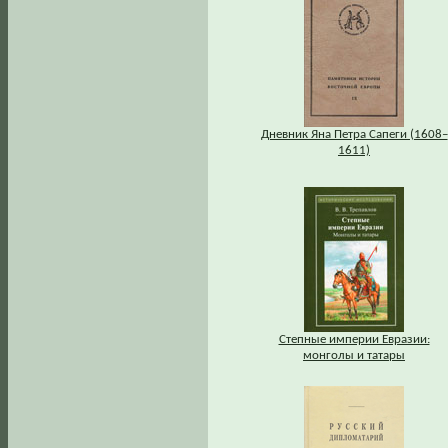
Дневник Яна Петра Сапеги (1608–
1611)
Степные империи Евразии:
монголы и татары