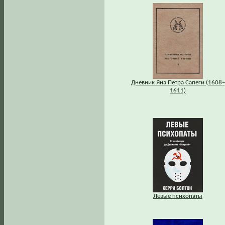
Дневник Яна Петра Сапеги (1608–
1611)
Левые психопаты