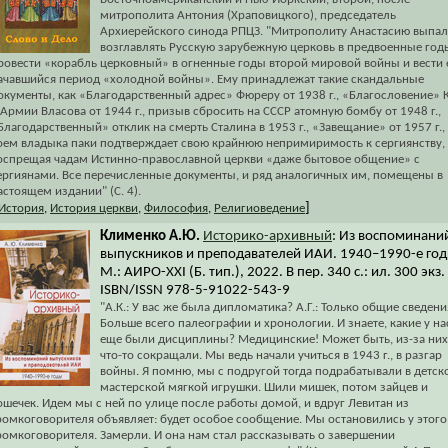
митрополита Антония (Храповицкого), председатель
Архиерейского синода РПЦЗ. "Митрополиту Анастасию выпа
возглавлять Русскую зарубежную церковь в предвоенные год
ровести «корабль церковный» в огненные годы второй мировой войны и вести 
ачавшийся период «холодной войны». Ему принадлежат такие скандальные
окументы, как «Благодарственный адрес» Фюреру от 1938 г., «Благословение»
 Армии Власова от 1944 г., призыв сбросить на СССР атомную бомбу от 1948 г.,
Благодарственный» отклик на смерть Сталина в 1953 г., «Завещание» от 1957 г.,
оем владыка паки подтверждает свою крайнюю непримиримость к сергиянству,
оспрещая чадам Истинно-православной церкви «даже бытовое общение» с
ергиянами. Все перечисленные документы, и ряд аналогичных им, помещены в
астоящем издании" (С. 4).
]
История
,
История церкви
,
Философия
,
Религиоведение
Клименко А.Ю.
Историко-архивный
: Из воспоминани
выпускников и преподавателей ИАИ. 1940–1990-е год
М.: АИРО-XXI (Б. тип.), 2022. В пер. 340 с.: ил. 300 экз.
ISBN/ISSN 978-5-91022-543-9
"А.К.: У вас же была дипломатика? А.Г.: Только общие сведени
Больше всего палеографии и хронологии. И знаете, какие у на
еще были дисциплины? Медицинские! Может быть, из-за них
что-то сокращали. Мы ведь начали учиться в 1943 г., в разгар
войны. Я помню, мы с подругой тогда подрабатывали в детск
мастерской мягкой игрушки. Шили мишек, потом зайцев и
ошечек. Идем мы с ней по улице после работы домой, и вдруг Левитан из
ромкоговорителя объявляет: будет особое сообщение. Мы остановились у этого
ромкоговорителя. Замерли. И она нам стал рассказывать о завершении