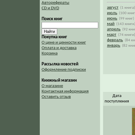
Авторефераты
август
(1 книга)
CD и DVD
июль
(100 книг
июнь
(99 книг)
Поиск книг
май
(143 книги
апрель
(92 кни
март
(74 книги
Покупка книг
февраль
(84 к
О цене и ценности книг
январь
(82 кни
Оплата и доставка
Корзина
Рассылка новостей
Оформление подписки
Книжный магазин
О магазине
Контактная информация
Дата
Оставить отзыв
поступления