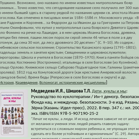
 Пушкино. Возможно, оно названо по имени известных митрополичьих бояр
оминых... Точно известно, что сегодняшнее название село получило лет 300 на
о имени бывшей здесь в старину редкой по названию церкви св. апостола Иоан
огослова. Как отмечено в писцовых книгах 1584–1586 гг. Московского уезда: «В
тане Радонеж и Корзенев... за Федором да за Иваном да за Григорием за Петро
етьми Окинфовыми, что купил у митрополичья сына боярского Девятого Царев
ело Фомино на речке на Лашюдке, а в нем церковь Иоанна Богослова, древяна,
летцки без пения, пашни лесом поросли серой земли 46 четьи в поле а в дву
отомуж, да сена 30 коп, да лесу дровяного 20 десятин»" (С. 9–10). Из содерж.:
ребневское сельское поселение; Строительство Казанского храма (1795–1801);
ладельцы земель и занятия крестьян; Священники и церковнослужители;
ирогоровы; Школа и учителя в Богослове (1870–1970); Книга памяти бойцов се
огослова; Костюнино (Костромино); итальянцы в селе Богослове (из Кузмёнок);
ельцо Орлово; Княжеское сельцо Сабурово Подъягодное тож; Галкины (ракетчик
оролева); 1812 год на Хомутовской дороге (как крестьяне Амеревской волости
ранцузов били); Время беды (Репрессии в селе Богослово и округе) и др.
]
История
,
Краеведение
,
Вспомогат. исторические дисциплины
Медведева И.Я., Шишова Т.Л.
Дети, куклы и мы
:
Руководство по куклотерапии / Ин-т демогр. безопасн
Фонда нац. и междунар. безопасности. 3-е изд. Рязань
Зёрна (Казань: Идел-пресс), 2022. В пер. 347 с.: ил. 20
экз. ISBN/ISSN 978-5-907190-25-2
"Лечат не куклы, а люди. И исход лечения зависит не от антура
от желания и умения этих людей решить главную задачу:
встретиться со сложным миром ребенка и, не упрощая этот м
сделать его более устойчивым и гармоничным" (С. 29). Автор
книги знакомят с уникальной методикой куклотерапии,