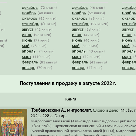
декабрь
декабрь
декабр
(72 книги)
(46 книг)
ноябрь
ноябрь
ноябрь
)
(40 книг)
(52 книги)
октябрь
октябрь
октябр
(62 книги)
(89 книг)
сентябрь
сентябрь
сентяб
)
(60 книг)
(52 книги)
август
август
август
ги)
(42 книги)
(58 книг)
июль
июль
июль
)
(53 книги)
(49 книг)
(
июнь
июнь
июнь
ниги)
(79 книг)
(46 книг)
(
май
май
май
ги)
(76 книг)
(31 книга)
(4
апрель
апрель
апрель
(74 книги)
(43 книги)
март
март
март
(110 книг)
(72 книги)
(
февраль
февраль
феврал
(81 книга)
(41 книга)
январь
январь
январь
(70 книг)
(47 книг)
Поступления в продажу в августе 2022 г.
Книга
(Грибановский) А., митрополит.
Слово и дело
. М.: (Б. 
2021. 228 с. Б. тир.
Митрополит Анастасий (Александр Александрович Грибанов
(1873–1965) – архиепископ Кишинёвский и Хотинский, еписк
Русской православной церкви заграницей (РПЦЗ), митрополи
Восточноамериканский и Нью-Йоркский, второй, после