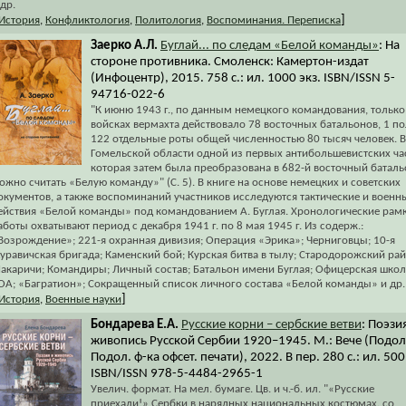
 др.
]
История
,
Конфликтология
,
Политология
,
Воспоминания. Переписка
Заерко А.Л.
Буглай... по следам «Белой команды»
: На
стороне противника. Смоленск: Камертон-издат
(Инфоцентр), 2015. 758 с.: ил. 1000 экз. ISBN/ISSN 5-
94716-022-6
"К июню 1943 г., по данным немецкого командования, только
войсках вермахта действовало 78 восточных батальонов, 1 по
122 отдельные роты общей численностью 80 тысяч человек. В
Гомельской области одной из первых антибольшевистских ча
которая затем была преобразована в 682-й восточный баталь
ожно считать «Белую команду»" (С. 5). В книге на основе немецких и советских
окументов, а также воспоминаний участников исследуются тактические и военн
ействия «Белой команды» под командованием А. Буглая. Хронологические рам
аботы охватывают период с декабря 1941 г. по 8 мая 1945 г. Из содерж.:
Возрождение»; 221-я охранная дивизия; Операция «Эрика»; Черниговцы; 10-я
уравичская бригада; Каменский бой; Курская битва в тылу; Стародорожский рай
акаричи; Командиры; Личный состав; Батальон имени Буглая; Офицерская школ
ОА; «Багратион»; Сокращенный список личного состава «Белой команды» и др.
]
История
,
Военные науки
Бондарева Е.А.
Русские корни – сербские ветви
: Поэзи
живопись Русской Сербии 1920–1945. М.: Вече (Подол
Подол. ф-ка офсет. печати), 2022. В пер. 280 с.: ил. 500
ISBN/ISSN 978-5-4484-2965-1
Увелич. формат. На мел. бумаге. Цв. и ч.-б. ил. "«Русские
приехали!» Сербки в нарядных национальных костюмах. со