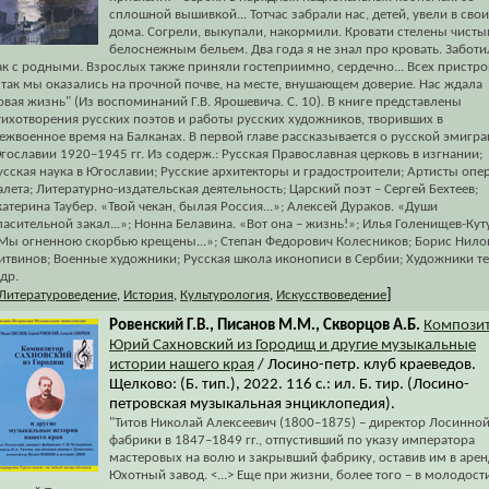
сплошной вышивкой... Тотчас забрали нас, детей, увели в свои
дома. Согрели, выкупали, накормили. Кровати стелены чисты
белоснежным бельем. Два года я не знал про кровать. Заботи
ак с родными. Взрослых также приняли гостеприимно, сердечно... Всех пристро
 так мы оказались на прочной почве, на месте, внушающем доверие. Нас ждала
овая жизнь" (Из воспоминаний Г.В. Ярошевича. С. 10). В книге представлены
тихотворения русских поэтов и работы русских художников, творивших в
ежвоенное время на Балканах. В первой главе рассказывается о русской эмигра
гославии 1920–1945 гг. Из содерж.: Русская Православная церковь в изгнании;
усская наука в Югославии; Русские архитекторы и градостроители; Артисты опе
алета; Литературно-издательская деятельность; Царский поэт – Сергей Бехтеев;
катерина Таубер. «Твой чекан, былая Россия...»; Алексей Дураков. «Души
пасительной закал...»; Нонна Белавина. «Вот она – жизнь!»; Илья Голенищев-Кут
Мы огненною скорбью крещены...»; Степан Федорович Колесников; Борис Нило
итвинов; Военные художники; Русская школа иконописи в Сербии; Художники те
 др.
]
Литературоведение
,
История
,
Культурология
,
Искусствоведение
Ровенский Г.В., Писанов М.М., Скворцов А.Б.
Компози
Юрий Сахновский из Городищ и другие музыкальные
истории нашего края
/ Лосино-петр. клуб краеведов.
Щелково: (Б. тип.), 2022. 116 с.: ил. Б. тир. (Лосино-
петровская музыкальная энциклопедия).
"Титов Николай Алексеевич (1800–1875) – директор Лосинно
фабрики в 1847–1849 гг., отпустивший по указу императора
мастеровых на волю и закрывший фабрику, оставив им в арен
Юхотный завод. <...> Еще при жизни, более того – в молодост