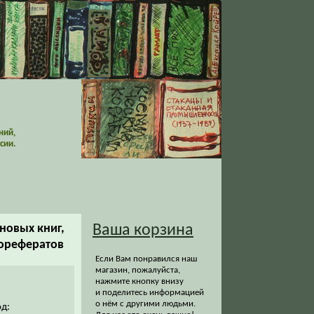
ний,
сии.
новых книг,
Ваша корзина
торефератов
Если Вам понравился наш
магазин, пожалуйста,
нажмите кнопку внизу
и поделитесь информацией
о нём с другими людьми.
од: