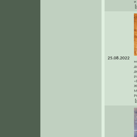
и
[
25.08.2022
м
д
д
р
«
Ж
М
Р
[