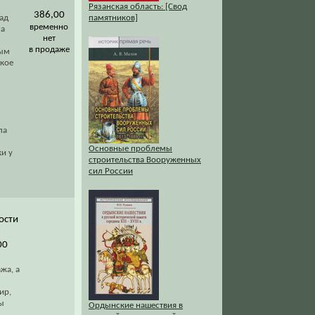
Рязанская область: [Свод
386,00
зад
памятников]
временно
на
нет
в продаже
вым
ское
ла
Основные проблемы
и у
строительства Вооруженных
сил России
ости
:
00
жа, а
ир,
ы
Ордынские нашествия в