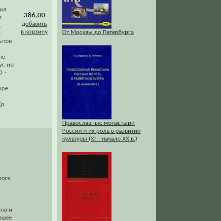
жил
386,00
я
добавить
,
в корзину
От Москвы до Петербурга
.
ытов
.
не
г, но
0 –
оре
(р.
Православные монастыри
России и их роль в развитии
культуры (XI – начало XX в.)
роге
ино и
увшее