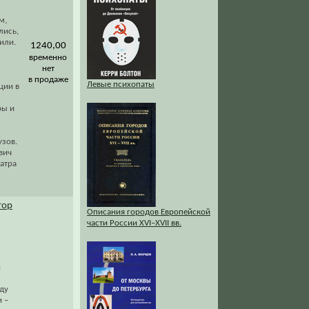
м,
лись,
или.
1240,00
временно
нет
в продаже
Левые психопаты
ции в
ры и
узов.
вич
атра
тор
Описания городов Европейской
части России XVI–XVII вв.
й
ду
и –