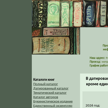
Про
неф
Наш адрес:
Мо
Проезд:
метр
График работ
В датирова
Каталоги книг
кроме един
Полный каталог
Датированный каталог
Тематический каталог
Каталог авторов
Букинистическое издание
2026 год:
Единственный экземпляр