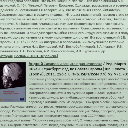
талинградской операции. Это было, конечно, что-то!.." (Из воспоминаний А.П.
удзинской. С. 40). "Николай Петрович Ерошкин. Однажды, рассказывая о военно
едомстве, он остановился и говорит: «Ну, кто из вас знает слово «infanterie».
бсолютная, зависшая в воздухе тишина... «Кто даст правильный перевод этого с
ому поставлю на экзаменах "отлично"». Я привстал и говорю: «Пехота, Николай
етрович». В офицерском училище мы изучали французскую военную лексику.
Хорошо, напомните мне этот случай на экзамене». Совершенно естественно, что
му не напомнил. И при сдаче чрезвычайно сложного и трудного экзамена я пол
етверку, одну из немногих в моем приличном дипломе" (Из воспоминаний Е.В.
таростина. С. 162). Сборник интервью и воспоминаний выпускников Историко-
рхивного института: Н.Ф. Демидовой, Н.П. Воскобойниковой, В.А. Черных, Р.В.
вчинникова, Н.Н. Ростовой, А.И. Комиссаренко, И.В. Курукина и др.
]
История
,
Воспоминания. Переписка
Андрей
Сахаров и защита прав человека
/ Ред. Марго
Пикен. Страсбург: Изд-во Совета Европы (Тип. Совета
Европы), 2011. 226 с. Б. тир. ISBN/ISSN 978-92-971-70
Собрание упорядоченных и "сохранивших актуальность" текс
Сахарова, а также отзывов о его общественной деятельности,
тщательно прокомментированных составителями. Большая ча
материалов напечатана по русским оригиналам, однако в
некоторых случаях для публикации используется обратный
перевод с английского. Из содерж.: Сахаров о себе; Горьковск
сылка; Размышление о прогрессе, мирном сосуществовании и интеллектуально
вободе; Интервью Улле Стенхольму; Нобелевская лекция "Мир, прогресс, права
еловека"; Открытое письмо президенту Академии наук СССР; Опасность
ермоядерной войны; "Хроника текущих событий"; Отмена смертной казни; Кова
. А.Д. Сахаров: ответственность перед разумом; Михник А. Сахаров: взгляд из П