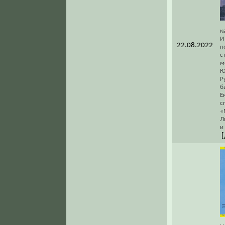
к
И
22.08.2022
н
с
м
Ю
Р
б
Е
с
«
Л
и
[