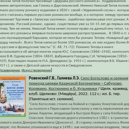
иколай Титов получил прозвище «дедушка русского романса», поддержанное
акими авторитетами, как Глинка и Даргомыжский. Именно Николай Титов поло
ачало русскому романсу изданием в 1820 г. своей «Уединенной сосны», котора
олго считалась первым русским романсом вообще, и о котором, между прочим
поминает Тургенев в «Записках охотника», ошибочно приписывая этот романс А
арламову. Русский романс, однако, существовал уже за 10–15 лет до первых оп
итова. Тем не менее, Николай Титов имеет полное право на данный ему титул, т.к
менно его романсы впервые получили широкое распространение... В 1840-х гг. 
ыло музицирующей барышни, которая не пела бы романс Титова «Коварный дру
ердцу милый». Всего Титов написал более 100 романсов, из них издано более 6
а русские и французские тексты" (С. 68, 71–72). Помимо Титова в книге
ассказывается об авторе многих хоров Ю.С. Сахновском (1866–1930), композит
нязе В.Ф. Одоевском (1804–1869), фабриканте Городищ С.И. Четверикове (1850–
929), блестящем пианисте Н.А. Демиденко (р. 1955 г.), композиторе В.Б. Юшине 
957 г.), а также о Детской школе искусств в Свердловском.
]
Краеведение
,
Искусствоведение
Ровенский Г.В., Галиева Л.Э.
Село Богослово и селения
прихода церкви Казанской Богоматери – Сабурово,
Корякино, Костюнино и б. Кузьменки
/ Щелк. краевед.
клуб. Щелково: (Мещёра), 2022. 112 с.: ил. Б. тир.
(Памятные ист. селения).
"Село Богослово стояло на бойкой в старину Хомутовской до
на полпути к Переславлю-Залесскому у места пересечения им
речки Лашутки, впадающей в быструю Ворю у села Клобуково
Спасское. Хомутовская дорога упомянута в 1382 г. в грамотах
еликого князя Дмитрия Ивановича (Донского)... В старину селение звалось Фом
оворят, что Фомино упоминается еще в 1498 г. как митрополичье владение, тян