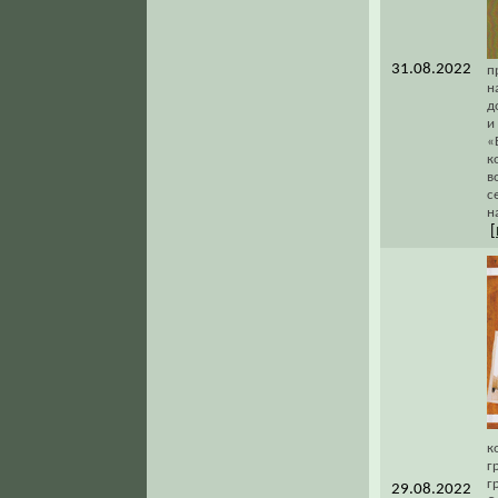
31.08.2022
п
н
д
и
«
к
в
с
н
[
к
г
г
29.08.2022