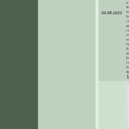
к
Ф
п
20.08.2022
Б
с
д
с
к
п
Г
В
Ш
Б
С
К
ф
[