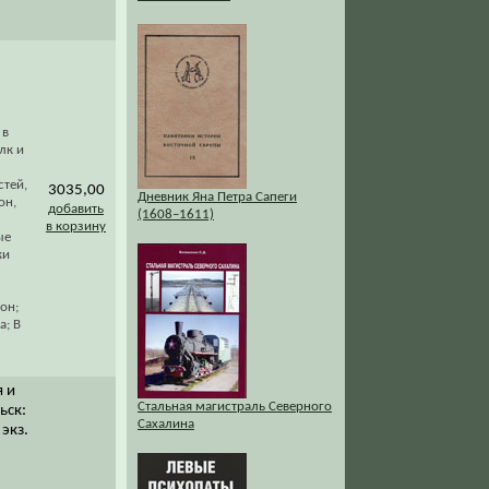
 в
лк и
стей,
3035,00
Дневник Яна Петра Сапеги
он,
добавить
(1608–1611)
в корзину
ые
ки
он;
а; В
я и
Стальная магистраль Северного
ьск:
Сахалина
 экз.