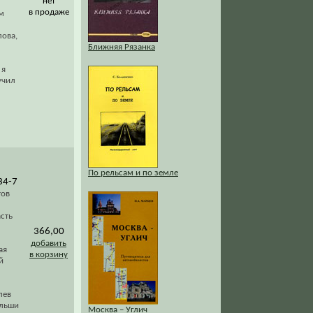
нет
в продаже
м
лова,
Ближняя Рязанка
 я
учил
По рельсам и по земле
34-7
тов
сть
366,00
добавить
ая
в корзину
й
лев
ольши
Москва – Углич