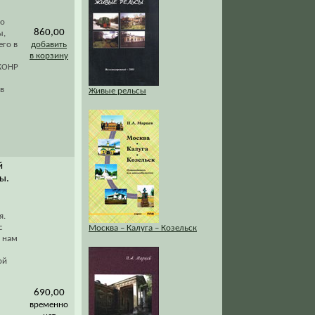
ло
860,00
ы,
его в
добавить
в корзину
 КОНР
 в
Живые рельсы
й
ы.
я.
с
Москва – Калуга – Козельск
 нам
ой
690,00
временно