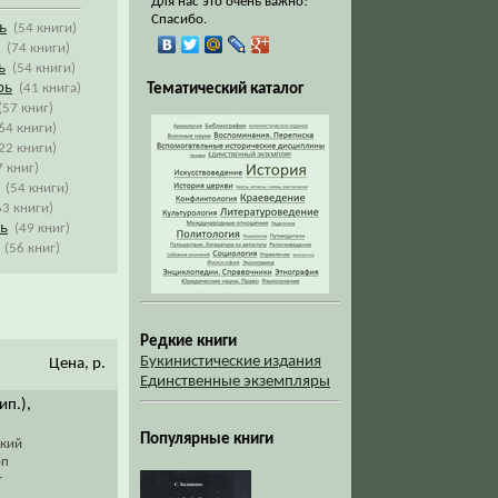
Для нас это очень важно!
Спасибо.
ь
(54 книги)
(74 книги)
ь
(54 книги)
рь
(41 книга)
Тематический каталог
(57 книг)
64 книги)
22 книги)
7 книг)
(54 книги)
63 книги)
ь
(49 книг)
(56 книг)
Редкие книги
Букинистические издания
Цена, р.
Единственные экземпляры
тип.),
Популярные книги
ский
оп
т