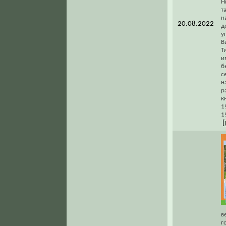
Н
т
н
20.08.2022
д
у
В
Т
и
б
с
н
р
к
1
1
[
в
г