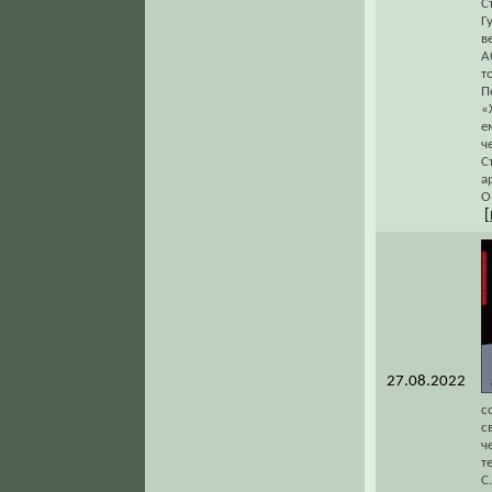
С
Г
в
А
т
П
«
е
ч
С
а
О
[
27.08.2022
с
с
ч
т
С