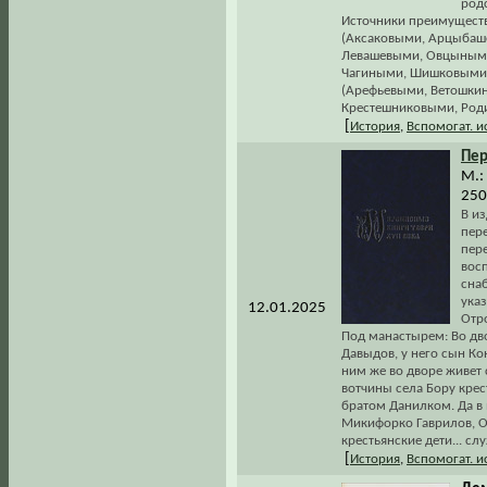
род
Источники преимуществ
(Аксаковыми, Арцыбаш
Левашевыми, Овцыным
Чагиными, Шишковыми и
(Арефьевыми, Ветошки
Крестешниковыми, Роди
[
История
,
Вспомогат. 
Пе
М.:
250
В и
пере
пере
вос
сна
ука
12.01.2025
Отр
Под манастырем: Во дво
Давыдов, у него сын Ко
ним же во дворе живет
вотчины села Бору кре
братом Данилком. Да в
Микифорко Гаврилов, О
крестьянские дети... с
[
История
,
Вспомогат. 