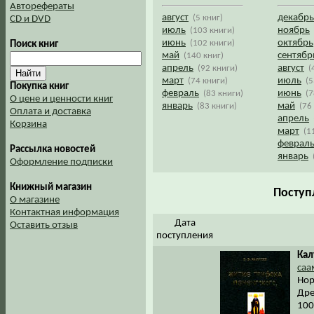
Авторефераты
август
декабрь
(5 книг)
CD и DVD
июль
ноябрь
(103 книги)
июнь
октябрь
(102 книги)
Поиск книг
май
сентябр
(140 книг)
апрель
август
(92 книги)
(
март
июль
(74 книги)
(5
Покупка книг
февраль
июнь
(83 книги)
(7
О цене и ценности книг
январь
май
(83 книги)
(76
Оплата и доставка
апрель
Корзина
март
(1
феврал
Рассылка новостей
январь
Оформление подписки
Книжный магазин
Поступл
О магазине
Контактная информация
Дата
Оставить отзыв
поступления
Кал
саа
Нор
Дре
100