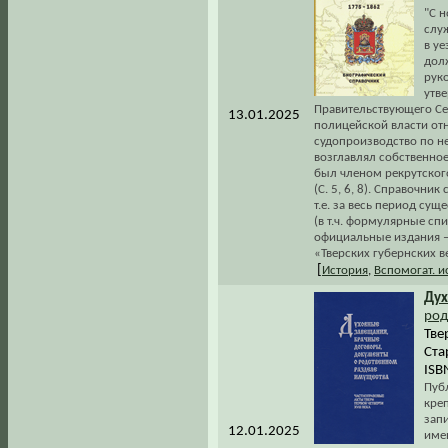
"С н
слу
в у
дол
рук
утв
Правительствующего Сен
13.01.2025
полицейской власти от
судопроизводство по н
возглавлял собственно
был членом рекрутског
(С. 5, 6, 8). Справочни
т.е. за весь период су
(в т.ч. формулярные спи
официальные издания –
«Тверских губернских в
[
История
,
Вспомогат. 
Ду
род
Тве
Ста
ISB
Пуб
креп
зап
12.01.2025
име