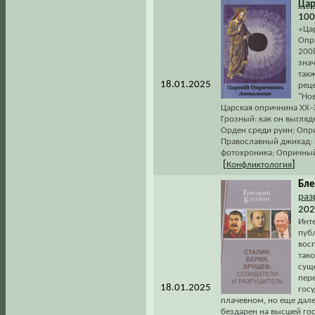
Цар
100
«Ца
Опр
200
зна
так
18.01.2025
рец
"Нов
Царская опричнина XX–X
Грозный: как он выгляд
Орден среди руин; Опр
Православный джихад: 
фотохроника; Опричный
[
]
Конфликтология
Бле
раз
202
Инт
публ
вос
тако
сущ
пер
18.01.2025
госу
плачевном, но еще дале
бездарен на высшей го