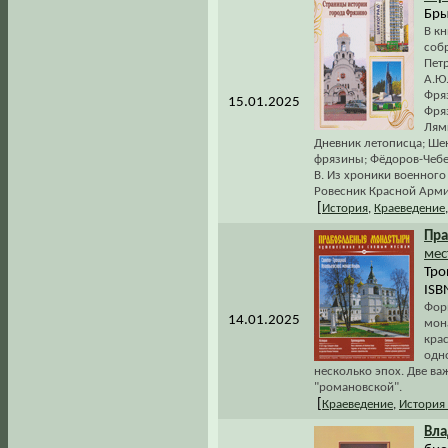
Бры
В к
соб
Пет
А.Ю
Фря
15.01.2025
Фряз
Лямк
Дневник летописца; Шен
фрязины; Фёдоров-Чебе
В. Из хроники военного
Ровесник Красной Армии
[
История
,
Краеведение
Пра
мес
Тро
ISB
Форм
14.01.2025
мона
кра
одн
несколько эпох. Две ва
"романовской".
[
Краеведение
,
История
Вла