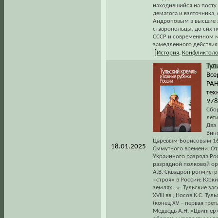
находившийся на посту 
демагога и взяточника,
Андроповым в высшие э
ставропольцы, до сих по
СССР и современнном м
замедленного действия 
[
История
,
Конфликтоло
Тул
Все
РАН
тех
978
Сбо
лети
Два 
Вин
Царёвым-Борисовым 1601
18.01.2025
Сммутного времени. От 
Украинного разряда Рос
разрядной полковой ор
А.В. Сквадрон ротмистр
«строя» в России; Юрк
землях...»: Тульские з
XVIII вв.; Носов К.С. Т
(конец XV – первая трет
Медведь А.Н. «Цвингер»