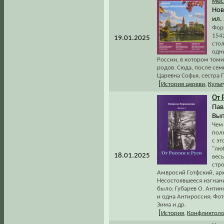
мес
Нов
ил.
Форм
1542
19.01.2025
сто
одн
России, в котором том
родов. Сюда, после сем
Царевна Софья, сестра П
[
История церкви
,
Культ
От 
Пав
Вып
Чем
пол
с эт
"лю
18.01.2025
вес
стро
Амвросий Готфский, арх
Несостоявшееся изгнани
было; Губарев О. Антин
и одна Антироссия; Фо
Зима и др.
[
История
,
Конфликтоло