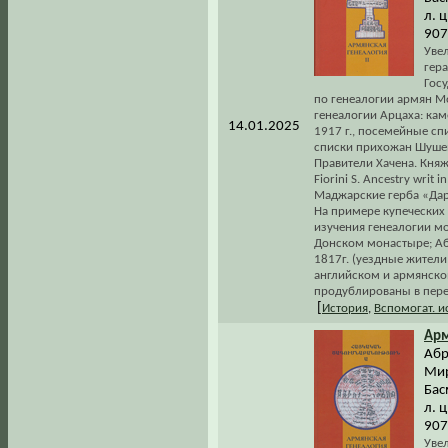
л. 
907
Увел
гер
Гос
по генеалогии армян М
генеалогии Арцаха: ка
14.01.2025
1917 г., посемейные сп
списки прихожан Шушенс
Правители Хачена. Княже
Fiorini S. Ancestry writ 
Маджарские герба «Дар
На примере купеческих
изучения генеалогии мо
Донском монастыре; Аб
1817г. (уездные жители
английском и армянско
продублированы в пере
[
История
,
Вспомогат. 
Арм
Абр
Мир
Бас
л. 
907
Уве