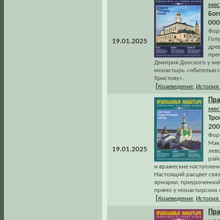
мес
Бог
000
Форм
Гол
19.01.2025
дре
пре
Дмитрия Донского у ме
монастырь «обителью с
Христову».
[
Краеведение
,
История
Пра
мес
Тро
200
Форм
Мак
19.01.2025
лев
рай
и вражеские наступлени
Настоящий расцвет свя
ярмарки, приуроченной
прямо у монастырских 
[
Краеведение
,
История
Пра