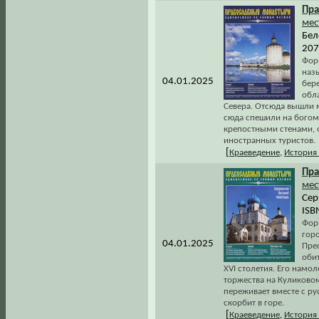
Пра
мес
Бел
207
Форм
наз
04.01.2025
бер
обл
Севера. Отсюда вышли 
сюда спешили на бого
крепостными стенами, 
иностранных туристов.
[
Краеведение
,
История
Пра
мес
Сер
ISB
Форм
гор
04.01.2025
Пре
оби
XVI столетия. Его намо
торжества на Куликовом
переживает вместе с ру
скорбит в горе.
[
Краеведение
,
История