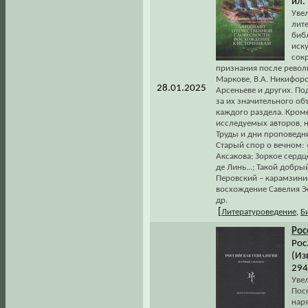
ил.
Увел
лит
биб
иску
сок
признания после револю
Маркове, В.А. Никифоров
28.01.2025
Арсеньеве и других. П
за их значительного об
каждого раздела. Кром
исследуемых авторов, н
Труды и дни проповедни
Старый спор о вечном: 
Аксакова; Зоркое серд
де Линь...; Такой доб
Перовский – карамзинис
восхождение Савелия Э
др.
[
Литературоведение
,
Б
Рос
Рос
(Из
294
Уве
Пос
нар