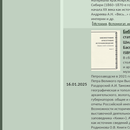
материалы красноярско
Сибири (1860–1870-е го
начала XX века как ист
Андреева А.Н. «Весь...»
империи и др.
[
История
,
Вспомогат. 
Биб
ста
Шил
Бас
ISB
В с
сто
и а
музе
Петрозаводске в 2021 г
Петра Великого при Вы
16.01.2025
Раздорский А.И. Таможе
географическая и топол
архангельского, волого
губернаторов: общее и 
отчеты Российской имп
Возможности историчес
выставочной деятельно
заповедника «Кижи»); А
как источник сведений 
Родионова О.В. Книги 