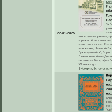
МИН
Ивл
Ябл
Пле
Пле
За 
унив
зна
22.01.2025
них крупные ученые, пр
и режиссёры – авторы 
известных из них. Из с
всю жизнь; Николай Бар
"ужаснувшийся"; Борис 
"советского Уолта Дисн
перипетии биографии "
XX века и др.
[
История
,
Вспомогат. 
Кор
Нау
нас
200
нас
Оче
сел
жен
"Сей