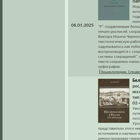
ISB
Изд
кото
годы
пом
06.01.2025
"Р"; подавляющее боль
печати росписей, сохра
Виктора Ильича Чернопя
текстологическую работ
задумывалось как публ
воспроизводятся с сох
системы сокращений", 
тексте сохранено напи
орфографии.
[
Энциклопедии. Справ
Бел
рос
исс
тип
02-
Увел
пут
пот
Уру
представители этого не
источников и научных 
реконструировал генеал