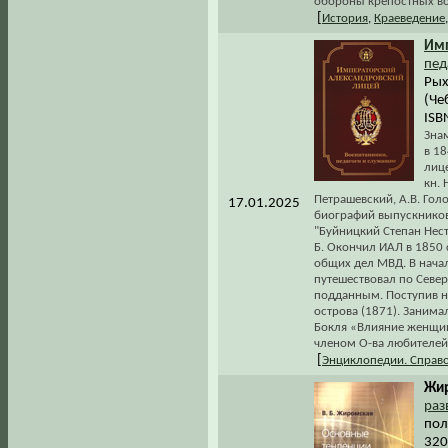
обороны крепостных вор
[
История
,
Краеведение
Имп
пед
Рых
(Че
ISB
Зна
в 1
лице
кн. 
Петрашевский, А.В. Гол
17.01.2025
биографий выпускников
"Буйницкий Степан Нест
Б. Окончил ИАЛ в 1850 
общих дел МВД. В начал
путешествовал по Север
подданным. Поступив на
острова (1871). Занима
Бокля «Влияние женщин
членом О-ва любителей 
[
Энциклопедии. Справ
Жир
раз
пол
320