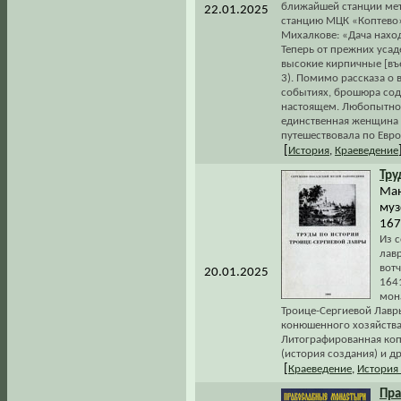
ближайшей станции мет
22.01.2025
станцию МЦК «Коптево»]
Михалкове: «Дача наход
Теперь от прежних усад
высокие кирпичные [въе
3). Помимо рассказа о
событиях, брошюра сод
настоящем. Любопытно, 
единственная женщина 
путешествовала по Евро
[
История
,
Краеведение
Тру
Ман
муз
167
Из с
лавр
вот
20.01.2025
164
мона
Троице-Сергиевой Лавры
конюшенного хозяйства 
Литографированная коп
(история создания) и др
[
Краеведение
,
История
Пра