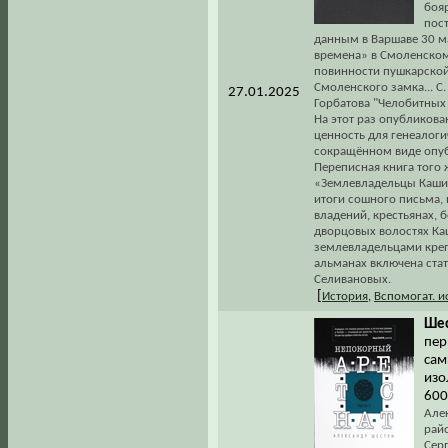
боя
пос
данным в Варшаве 30 ма
времена» в Смоленском 
повинности пушкарской
Смоленского замка... С
27.01.2025
Горбатова "Челобитных 
На этот раз опубликов
ценность для генеалоги
сокращённом виде опуб
Переписная книга того 
«Землевладельцы Кашин
итоги сошного письма, 
владений, крестьянах, б
дворцовых волостях Каш
землевладельцами креп
альманах включена ста
Селивановых.
[
История
,
Вспомогат. 
Шес
пер
сам
изо
600
Алек
рай
Сер