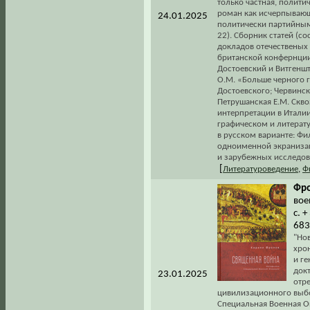
только частная, полити
роман как исчерпывающ
24.01.2025
политически партийным»
22). Сборник статей (с
докладов отечественых
британской конфернции 
Достоевский и Витгеншт
О.М. «Больше черного г
Достоевского; Червинск
Петрушанская Е.М. Скво
интерпретации в Италии
графическом и литерат
в русском варианте: Ф
одноименной экранизаци
и зарубежных исследова
[
Литературоведение
,
Ф
Фро
вое
с. 
683
"Но
хро
и ге
док
23.01.2025
отр
цивилизационного выбо
Специальная Военная О