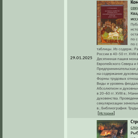
Ком
сек
Квад
исс
Пуб
ист
ост
по с
по 
таблицы. Из содерж.: Р
России в 40–50 гг. XVII
29.01.2025
Десятинная пашня мона
Европейского Севера и
Предпринимательская д
на содержание духовны
Формы трудовых отноше
Виды и уровень феодаль
Абсолютизм и духовные
в 20–60 гг. XVIII в.; М
духовенства. Проведен
секуляризации земельны
в.; Библиография: Труды
[
]
История
Стр
сло
Рыб