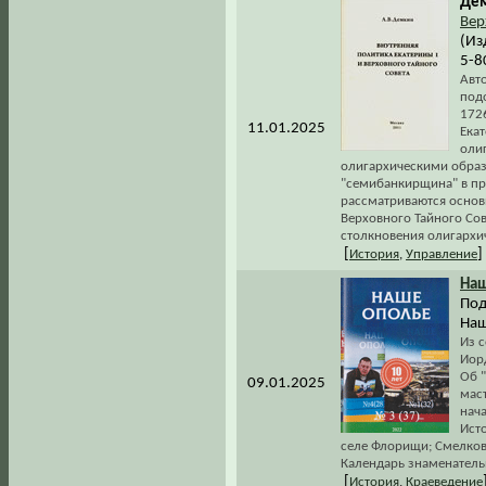
Дем
Вер
(Из
5-8
Авто
под
172
11.01.2025
Екат
олиг
олигархическими образ
"семибанкирщина" в през
рассматриваются основ
Верховного Тайного Со
столкновения олигархич
[
]
История
,
Управление
На
Под
Наш
Из с
Иорд
Об 
09.01.2025
маст
нача
Ист
селе Флорищи; Смелков 
Календарь знаменательн
[
История
,
Краеведение