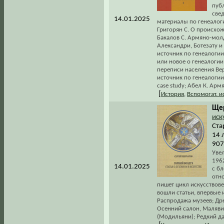
пуб
све
14.01.2025
материалы по генеалог
Григорян С. О происхож
Бакалов С. Армяно-молд
Александри, Ботезату и
источник по генеалогии
или новое о генеалогии
переписи населения Вер
источник по генеалогии; 
case study; Абел К. Арм
[
История
,
Вспомогат. 
Щер
иск
Ста
14 
907
Уве
1962
14.01.2025
с б
отн
пишет цикл искусствов
вошли статьи, впервые 
Распродажа музеев; Дре
Осенний салон, Маляви
(Модильяни); Редкий да