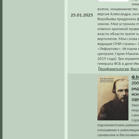
лиш
взяток, мошенничество
версия Александра, изл
25.01.2025
Воробьева придумала ф
землю. Мне устроили п
ответил критикой прави
власти области тратят 
вертолетов. Мои слова
ведущие СМИ страны» (С
«Лефортово»; Истории 
централе; Гарик Махачк
2019 года); Три мушкет
генерала ФСБ в деле Ике
[
Конфликтология
,
Восп
Ф.М
200
ред
иск
ISB
Уве
мир
сам
гор
парламентским режимом
отношении к революции
своеволия и беспочвенн