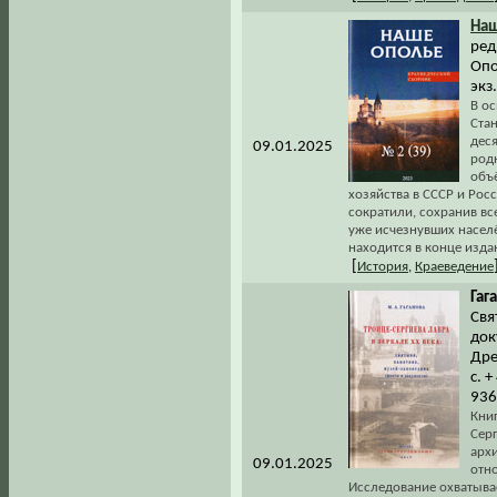
На
ред
Опо
экз.
В о
Ста
дес
09.01.2025
родн
объё
хозяйства в СССР и Рос
сократили, сохранив в
уже исчезнувших насел
находится в конце изда
[
История
,
Краеведение
Гаг
Свя
док
Дре
с. +
936
Кни
Сер
арх
09.01.2025
отн
Исследование охватывает