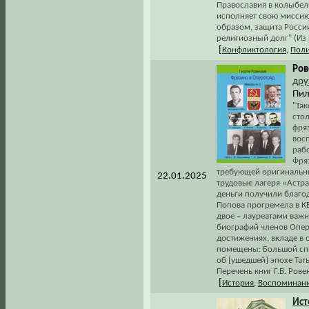
Православия в колыбел
исполняет свою миссию 
образом, защита России
религиозный долг" (Из 
[
Конфликтология
,
Поли
Ров
др
Пил
"Так
сто
фряз
восп
раб
Фря
требующей оригинальны
22.01.2025
трудовые лагеря «Астра
деньги получили благод
Попова прогремела в КВ
двое – лауреатами важ
биографий членов Оперо
достижениях, вкладе в 
помещены: Большой спи
об [ушедшей] эпохе Тат
Перечень книг Г.В. Рове
[
История
,
Воспоминани
Ист