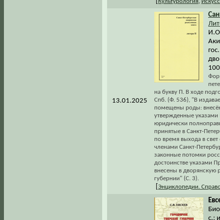
[
Культурология
,
Искусс
Сан
Лит
И.О
Аки
гос
дво
100
Фор
пет
на букву П. В ходе под
Спб. (Ф. 536), "В изда
13.01.2025
помещены роды: внесённ
утвержденные указами П
юридически полноправ
принятые в Санкт-Петер
по время выхода в свет
членами Санкт-Петербу
законные потомки росс
достоинстве указами Пр
внесены в дворянскую 
губернии" (С. 3).
[
Энциклопедии. Справ
Евс
Био
с.: