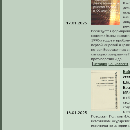
В м
дем
осн
внеш
док
17.01.2025
реж
Исследуется формирова
содерж.: Этапы развит
1990-х годов и пробле
первой мировой и Граж
потери Вооруженных сил
ситуацию; завершение 
противоречия и др.
[
История
,
Социология
,
Биб
ста
Шил
Бас
ISB
В с
стол
сод
мат
16.01.2025
Поволжья; Поляков И.А
источников Государств
источники по истории т