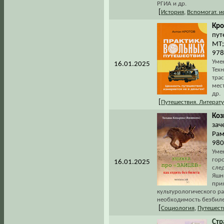
РГИА и др.
[
История
,
Вспомогат. 
Кро
пут
МТ;
978
Умен
16.01.2025
Тех
трас
мест
др.
[
Путешествия. Литерату
Коз
зач
Рам
980
Умен
гор
16.01.2025
сле
Яшн
при
культурологического р
необходимость безбиле
[
Социология
,
Путешест
Стр