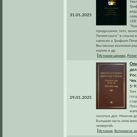
Увел
Три
реда
31.01.2025
свя
168
"бук
придыхания, титл, выно
Печенгского" в списке 
записки о Трифоне Пече
Выговская языковая ред
норме и др.
[
История церкви
,
Рели
Опи
дел
Рос
Чех
5-9
Том
гос
29.01.2025
ста
Пос
мат
золотых дел. Многие д
Большая часть описанн
четвертей.
[
История
,
Вспомогат. 