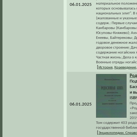
материальное положение
06.01.2025
которых основывалась 
национальных элит". 
(жалованные и указные 
содерж.: Первые случаи
Канбаровы (Камбаровы)
Юсуповы-Княжево); Ахм
Енеевы, Байтерековы; 
годовое денежное жало
дворовое строение; Дач
содержание ногайских м
Частная жизнь; Дела о 
Военные отряды ногайск
[
История
,
Краеведение
Род
Под
Бас
и в
ISB
Про
06.01.2025
«Ро
зако
2019
Том содержит 403 родо
государственной библи
[
Энциклопедии. Справ