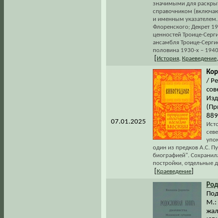
значимыми для раскры
справочником (включаю
и именным указателем. 
Флоренского; Декрет 1
ценностей Троице-Серг
ансамбля Троице-Серги
половина 1930-х – 1940-
[
История
,
Краеведение
Кор
/ Р
сов
Изд
(Пр
889
07.01.2025
Ист
сев
упом
один из предков А.С. П
биографией". Сохранил
постройки, отдельные 
[
]
Краеведение
Род
Под
М.:
жал