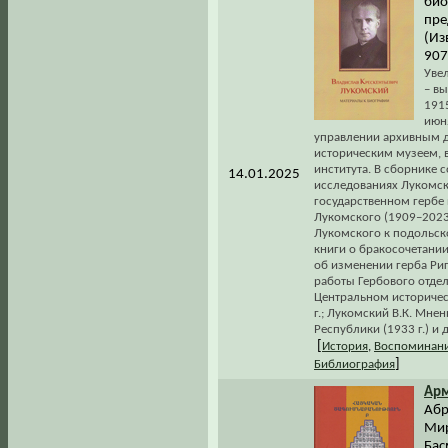
био
пре
(Из
907
Уве
– вы
191
июн
управлении архивным д
историческим музеем, 
института. В сборнике 
14.01.2025
исследованиях Лукомско
государственном гербе 
Лукомского (1909–2023 
Лукомского к подольско
книги о бракосочетании
об изменении герба Риг
работы Гербового отдел
Центральном историческ
г.; Лукомский В.К. Мне
Республики (1933 г.) и д
[
История
,
Воспоминани
]
Библиография
Арм
Абр
Мир
Бас