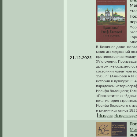
Пр
Мат
ста
Пос
пер
Форм
рас
Сор
Мнен
В. Кожинов даже назвал
моих исследований поз
противостояния между
21.12.2025
XV столетия. Произвед
другом, не сохранилось
состоянии латентной п
1503 г." (Алексеев А.И
истории и культуре. С.
парадоксы историограф
Иосифа Волоцкого; Гол
«Просветителя»; Вдови
века: история строител
Иосифа Волоцкого с из
и ризничная опись 1853 
[
История
,
История цер
Пос
Mes
инд