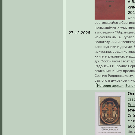
А.В
худ
201
Форм
состоявшейся в Сергиев
приглашённых участник
заповедник "Абрамцево
27.12.2025
искусства им. А. Рубле
Вологодский и Звениго
заповедники и другие. 
искусства, среди котор
книги и рукописи, меда
др. Особняком стоят ар
Радонежа и Троице-Сер
описание. Книгу предва
Сергию Радонежскому, 
святого в духовное и к
[
История церкви
,
Вспом
Ост
ста
Рос
этн
Спб
с.: 
605
Цв. 