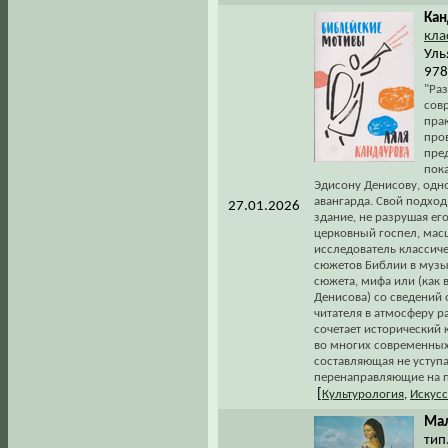
Кан
кла
Уль
978
"Ра
сов
прак
про
пре
пока
Эдисону Денисову, одн
авангарда. Свой подхо
27.01.2026
здание, не разрушая его
церковный госпел, мас
исследователь классич
сюжетов Библии в музы
сюжета, мифа или (как 
Денисова) со сведений
читателя в атмосферу 
сочетает исторический
во многих современных
составляющая не уступа
перенаправляющие на 
[
Культурология
,
Искусс
Мал
тип