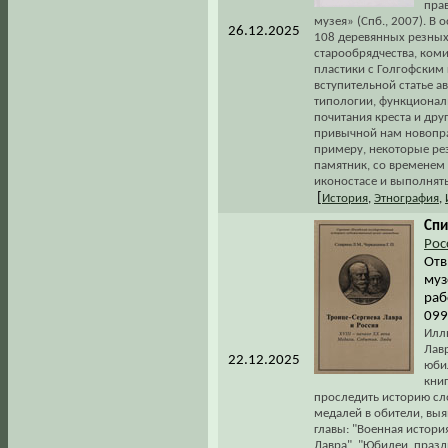
пра
музея» (Спб., 2007). В
26.12.2025
108 деревянных резных 
старообрядчества, коми
пластики с Голгофским 
вступительной статье 
типологии, функционал
почитания креста и дру
привычной нам новопра
примеру, некоторые ре
памятник, со временем
иконостасе и выполнять
[
История
,
Этнография
,
Спи
Рос
Отв
муз
раб
099
Илл
Лав
22.12.2025
юби
кни
проследить историю сл
медалей в обители, выя
главы: "Военная истори
Лавра", "Юбилеи, праз