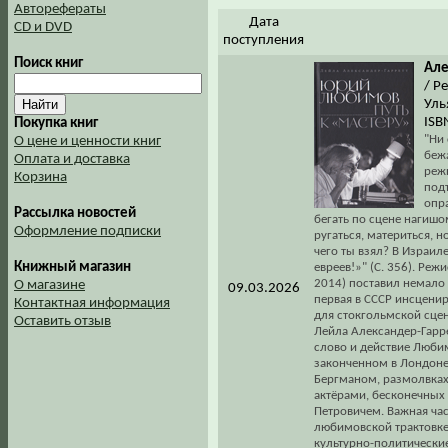
Авторефераты
Дата
CD и DVD
поступления
Поиск книг
Але
/ Р
Уль
ISB
Покупка книг
"Ни 
О цене и ценности книг
беж
Оплата и доставка
реж
Корзина
подт
опра
Рассылка новостей
бегать по сцене нагишо
Оформление подписки
ругаться, материться, н
чего ты взял? В Израил
Книжный магазин
евреев!»" (С. 356). Ре
2014) поставил немало 
О магазине
09.03.2026
первая в СССР инсцени
Контактная информация
для стокгольмской сцен
Оставить отзыв
Лейла Александер-Гарр
слово и действие Любим
законченном в Лондоне 
Бергманом, размолвках
актёрами, бесконечных
Петровичем. Важная час
любимовской трактовке 
культурно-политически