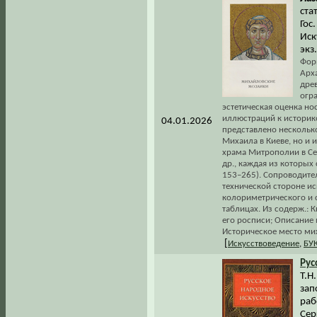
ста
Гос
Иск
экз.
Форм
Арх
древ
огр
эстетическая оценка нос
иллюстраций к историк
04.01.2026
представлено несколько
Михаила в Киеве, но и 
храма Митрополии в Сер
др., каждая из которых
153–265). Сопроводите
технической стороне ис
колориметрического и с
таблицах. Из содерж.: 
его росписи; Описание 
Историческое место ми
[
Искусствоведение
,
БУ
Рус
Т.Н
зап
раб
Сер