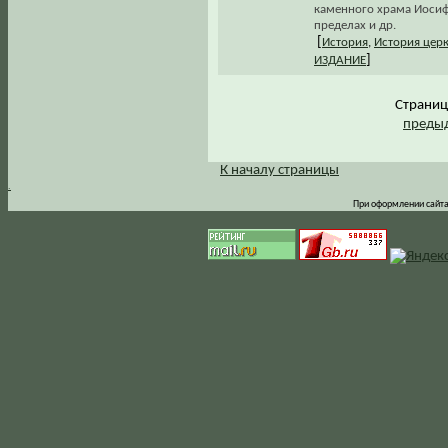
каменного храма Иосиф
пределах и др.
[
История
,
История цер
]
ИЗДАНИЕ
Страни
предыд
К началу страницы
.
При оформлении сайта