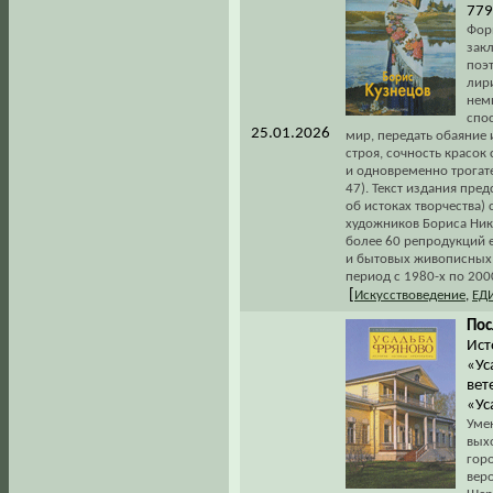
779
Форм
закл
поэ
лир
нем
спо
25.01.2026
мир, передать обаяние 
строя, сочность красок
и одновременно трогат
47). Текст издания пре
об истоках творчества)
художников Бориса Нико
более 60 репродукций е
и бытовых живописных 
период с 1980-х по 200
[
Искусствоведение
,
ЕД
Пос
Ист
«Ус
вет
«Ус
Уме
вых
горо
веро