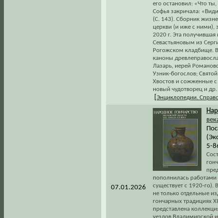
его остановил: «Что ты
Софья закричала: «Видит
(С. 143). Сборник жиз
церкви (и иже с ними),
2020 г. Эта получивша
Севастьяновым из Серг
Рогожском кладбище. В
каноны древлеправосла
Лазарь, иерей Романов
Узник-богослов; Святой
Хвостов и сожженные с
новый чудотворец и др.
[
Энциклопедии. Справ
На
век
Пос
(Эк
5-8
Сост
гон
пре
пополнилась работами 
существует с 1920-го).
07.01.2026
не только отдельные из
гончарных традициях XI
представлена коллекци
уездов Владимирской и