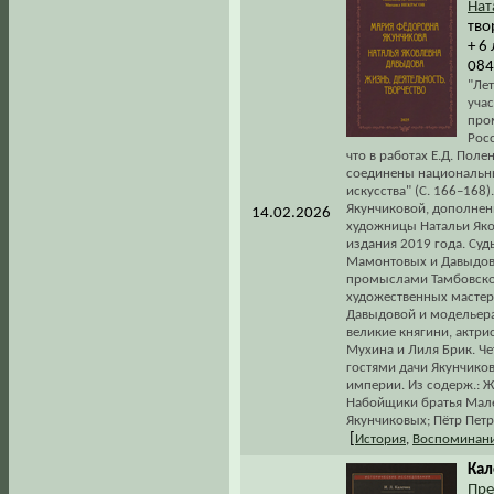
Нат
тво
+ 6
084
"Ле
учас
про
Росс
что в работах Е.Д. Поле
соединены национальны
искусства" (С. 166–16
Якунчиковой, дополнен
14.02.2026
художницы Натальи Як
издания 2019 года. Су
Мамонтовых и Давыдов
промыслами Тамбовской
художественных мастер
Давыдовой и модельера
великие княгини, актри
Мухина и Лиля Брик. Че
гостями дачи Якунчиков
империи. Из содерж.: Ж
Набойщики братья Малее
Якунчиковых; Пётр Петр
[
История
,
Воспоминани
Кал
Пре