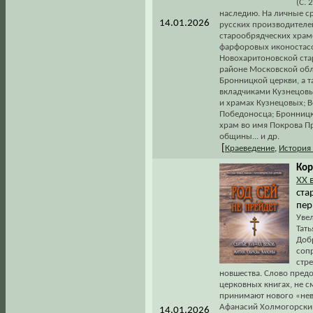
(С. 
наследию. На личные с
14.01.2026
русских производителей
старообрядческих храмо
фарфоровых иконостасо
Новохаритоновской ст
районе Московской обл
Бронницкой церкви, а 
вкладчиками Кузнецовы 
и храмах Кузнецовых; 
Победоносца; Бронницка
храм во имя Покрова П
общины... и др.
[
Краеведение
,
История
Кор
ХХ 
ста
пер
Уве
Тать
Доб
соп
стр
новшества. Слово предо
церковных книгах, не см
принимают нового «нев
Афанасий Холмогорский
14.01.2026