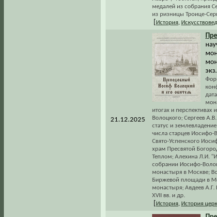
медалей из собрания С
из ризницы Троице-Сер
[
История
,
Искусствове
Пр
нау
мон
мон
экз.
Фор
кон
дат
мон
итогах и перспективах 
Волоцкого; Сергеев А.В
21.12.2025
статус и землевладение
числа старцев Иосифо-В
Свято-Успенского Иосиф
храм Пресвятой Богород
Теплом; Алехина Л.И. "
собрании Иосифо-Волоц
монастыря в Москве; Во
Биржевой площади в Мо
монастыря; Авдеев А.Г.
XVII вв. и др.
[
История
,
История цер