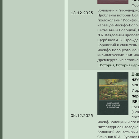
945
Фор
Волоцкий и "инженерное
13.12.2025
Проблемы истории Воло
"колоколами" Иосифо-В
изразцов Иосифо-Волоц
шитье Анны Волоцкой; 
Л.Б. Владельцы ярополе
Щербаков А.В. Зарожде
Боровский и святитель 
Иосифо-Волоцкого мона
кириллических книг Ио
Древнерусские летопис
[
История
,
История цер
Пр
нау
мон
Иер
пер.
ISB
Сост
(Не
08.12.2025
пре
Иосиф Волоцкий и его 
Литературное наследие
Волоцкий монастырь и К
Смирнов Ю.А., Русаков