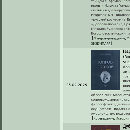
трижды анафема!»: Ком
иконы» Наталии Гончар
стихий» в древнерусск
Игореве»; К.Э. Циолков
«русский космизм»?; Ви
«Добротолюбию»?; Нрав
Михаила Булгакова «Ма
Богословские искания а
[
Литературоведение
,
Ф
]
ЭКЗЕМПЛЯР
Гав
(Вн
901
Фор
лит
трет
пие
25.02.2026
при
дал
об эволюции масонства
сопровождаются на стр
философского движения 
осуществлять подлинно
эмоционально подготов
[
Краеведение
,
История
Дуб