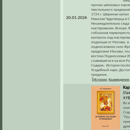
Шер
прочих шёлковых парче
текстильного предприят
1724 г. Шериман купил
20.01.2026
Николая Чудотворца в С
Незамедлительно сюда 
мастеровыми. Вскоре, б
соблазнов первопрестол
контроль над мастеров
подальше от Москвы, в
подмосковное село Фрян
пределами Москвы, пол
востока Подмосковья (
славившегося на всю Р
Содерж.: История посёл
Усадебный парк; Досто
предания.
[
История
,
Краеведение
Кар
(Га
978
Во в
зна
Стар
"По
при
древ