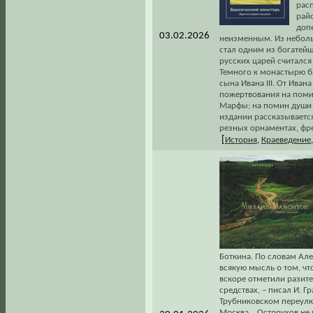
рас
рай
допе
03.02.2026
неизменным. Из неболь
стал одним из богатейш
русских царей считалс
Темного к монастырю бы
сына Ивана III. От Ива
пожертвования на поми
Марфы; на помин души у
издании рассказываетс
резных орнаментах, фр
[
История
,
Краеведение
Боткина. По словам Але
всякую мысль о том, чт
вскоре отметили разит
средствах, – писал И. Г
Трубниковском переулк
Москва... Остроухов не