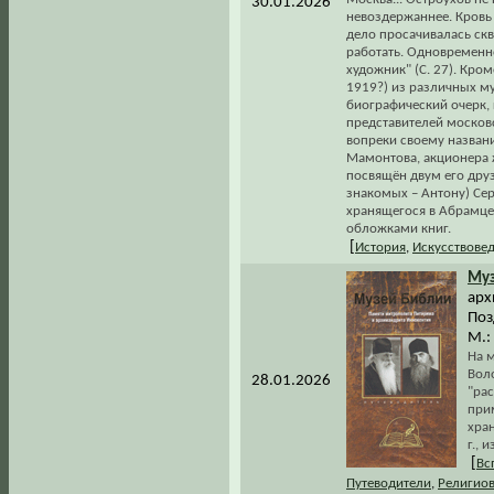
30.01.2026
невоздержаннее. Кровь 
дело просачивалась ск
работать. Одновременн
художник" (С. 27). Кр
1919?) из различных му
биографический очерк, 
представителей московс
вопреки своему назван
Мамонтова, акционера 
посвящён двум его друз
знакомых – Антону) Сер
хранящегося в Абрамце
обложками книг.
[
История
,
Искусствове
Му
арх
Поз
М.: 
На м
Вол
28.01.2026
"рас
при
хра
г.,
[
Вс
Путеводители
,
Религио