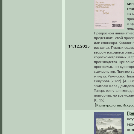
кин
теат
На м
про
вче
нед
Прекрасной инициативо
представить свой проек
или спонсора. Каталог 
14.12.2025
разделах. Первых содер
втором находятся опис
короткометражных, в тр
производства. Приложе
программы, от куратор
сценаристов. Пример з
минута. Режиссёр: Ник
Сокурова (2022). [Аннно
зрителю Алла Демидова.
Теперь ее путь и метод
повторить, но возможно
(С. 15).
[
Культурология
,
Искусс
Пр
нау
мон
поли