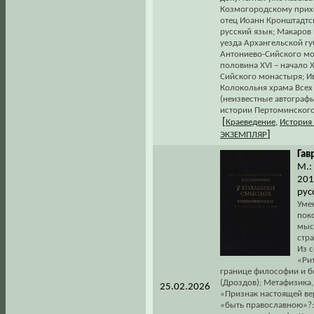
Козмогородскому приход
отец Иоанн Кронштадтс
русский язык; Макаров
уезда Архангельской губ
Антониево-Сийского мо
половина XVI – начало 
Сийского монастыря; Ив
Колокольня храма Всех 
(неизвестные автограф
истории Пертоминского
[
Краеведение
,
История
]
ЭКЗЕМПЛЯР
Гав
М.:
201
рус
Уме
пок
мыс
стра
Из с
«Ри
границе философии и б
(Дроздов); Метафизика,
25.02.2026
«Признак настоящей вер
«быть православною»?: