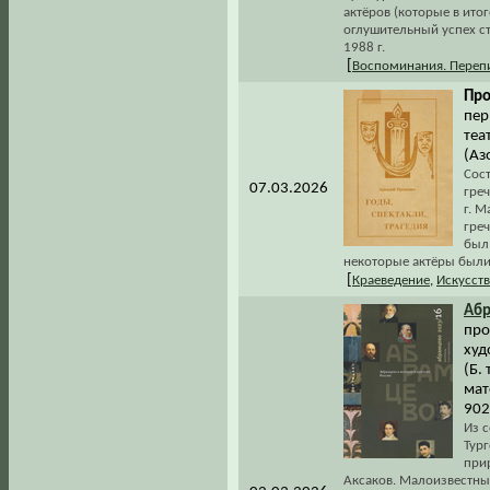
актёров (которые в ит
оглушительный успех с
1988 г.
[
Воспоминания. Переп
Про
пер
теа
(Аз
Сост
07.03.2026
греч
г. М
греч
был 
некоторые актёры были
[
Краеведение
,
Искусст
Аб
про
худ
(Б. 
мат
902
Из с
Тур
прир
Аксаков. Малоизвестные