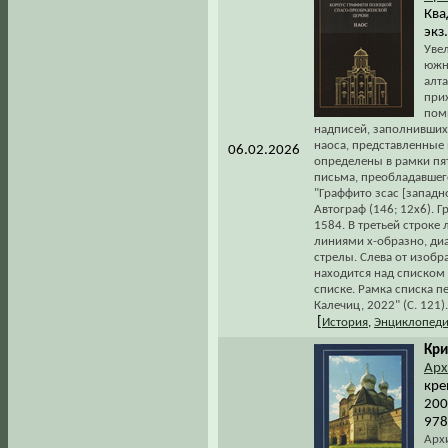
Квад
экз
Увел
южн
алт
при
пом
надписей, заполнивших 
наоса, представленные 
06.02.2026
определены в рамки пя
письма, преобладавшего
"Граффито зсас [западн
Автограф (146; 12х6). Г
1584. В третьей строке
линиями х-образно, ди
стрелы. Слева от изобр
находится над списком 
списке. Рамка списка пер
Калечиц, 2022" (С. 121).
[
История
,
Энциклопеди
Кри
Арх
кре
2007
978
Арх