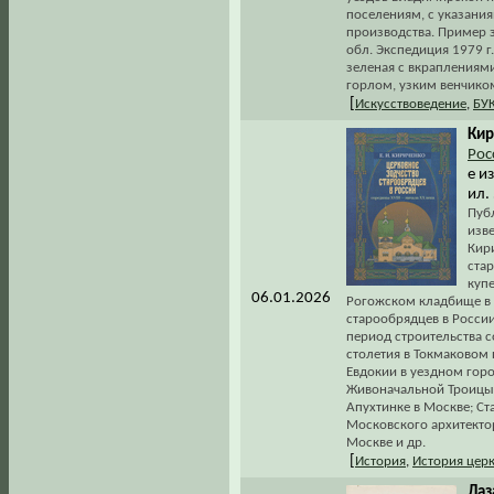
поселениям, с указани
производства. Пример з
обл. Экспедиция 1979 г.
зеленая с вкраплениями
горлом, узким венчиком.
[
Искусствоведение
,
БУ
Кир
Рос
е и
ил.
Пуб
изв
Кир
ста
купе
06.01.2026
Рогожском кладбище в М
старообрядцев в Росси
период строительства 
столетия в Токмаковом
Евдокии в уездном горо
Живоначальной Троицы в
Апухтинке в Москве; С
Московского архитектор
Москве и др.
[
История
,
История цер
Лаз