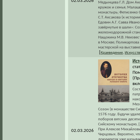
02.03.2026
Медынцева Г.Л. Дом Акс
кружок и семья; Малаш
монастырь; Фетисенко О
С.Т. Аксакова (к истор
Едовин А.Г. Савва Иван
завёрнутые в шали»: Со
железнодорожной станц
Нащокина М.В. Неизве
в Москве; Поликарпова
мастерской на выставке
[
Краеведение
,
Искусст
Ист
ста
Пом
(Пр
вкл
Сос
пат
нахо
Мез
Созон (в монашестве С
1576 году. Будучи удал
поборов вятских десяти
Сийскому монастырю, [п
При Алексее Михайлови
02.03.2026
Чирцовых. Вероятно, что
документах уже называе