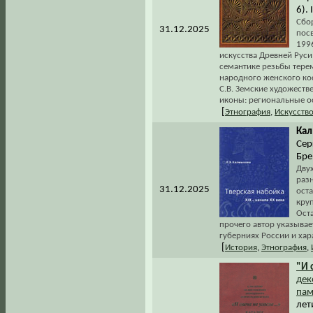
6).
Сбо
31.12.2025
пос
1996
искусства Древней Руси;
семантике резьбы тере
народного женского кос
С.В. Земские художест
иконы: региональные о
[
Этнография
,
Искусств
Кал
Сер
Бре
Двух
раз
31.12.2025
ост
кру
Оста
прочего автор указывае
губерниях России и ха
[
История
,
Этнография
,
"И 
дек
пам
лет