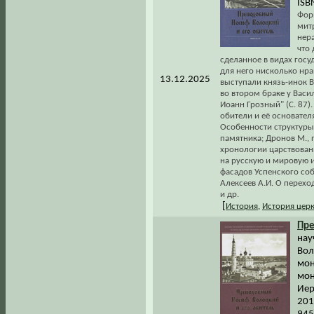
ISB
Форм
мит
нер
что
сделанное в видах госу
для него нисколько нра
13.12.2025
выступали князь-инок В
во втором браке у Васи
Иоанн Грозный" (С. 87)
обители и её основател
Особенности структуры
памятника; Дронов М., 
хронологии царствован
на русскую и мировую и
фасадов Успенского со
Алексеев А.И. О перех
и др.
[
История
,
История цер
Пр
нау
Вол
мон
мон
Иер
201