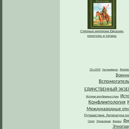
Степные империи Евразии:
монголы и татары
Архе
CD и DVD
Автореферат
Военн
Вспомогател
ЕДИНСТВЕННЫЙ ЭКЗ
Ист
История зарубежных стран
Конфликтология
Международные от
Путешествия. Литература по
Фи
Спорт
Управление
Физика
Этногра