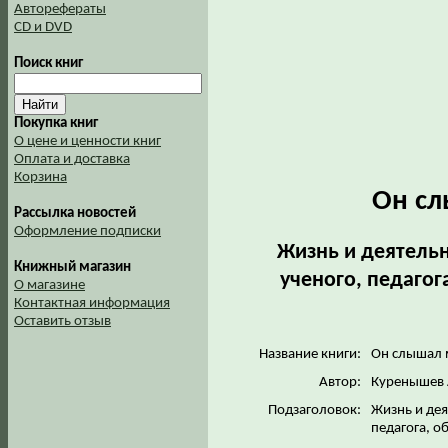
Авторефераты
CD и DVD
Поиск книг
Покупка книг
О цене и ценности книг
Оплата и доставка
Корзина
Он сл
Рассылка новостей
Оформление подписки
Жизнь и деятельн
Книжный магазин
ученого, педагог
О магазине
Контактная информация
Оставить отзыв
Название книги:
Он слышал м
Автор:
Куренышев 
Подзаголовок:
Жизнь и дея
педагога, о