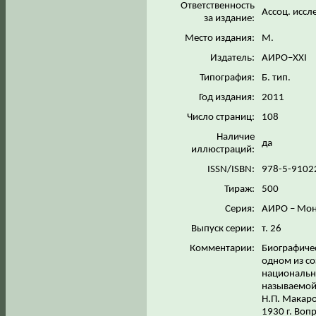
Ответственность
Ассоц. иссл
за издание:
Место издания:
М.
Издатель:
АИРО–ХХI
Типография:
Б. тип.
Год издания:
2011
Число страниц:
108
Наличие
да
иллюстраций:
ISSN/ISBN:
978-5-9102
Тираж:
500
Серия:
АИРО – Мо
Выпуск серии:
т. 26
Комментарии:
Биографиче
одном из со
национальн
называемой 
Н.П. Макаро
1930 г. Во