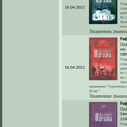
Под
16.04.2021
сущ
дер
Из с
Хра
мон
[
Краеведение
,
Энцикло
Раф
Пра
им.
ISB
Под
сущ
16.04.2021
дер
Из с
вв.)
при
названием "Строительст
XX вв.".
[
Краеведение
,
Энцикло
Раф
Пра
Сви
224
Под