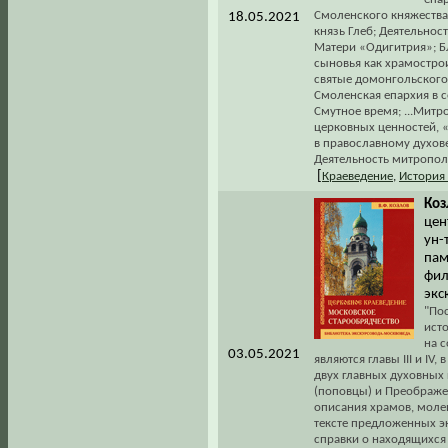
Смоленского княжества 
18.05.2021
князь Глеб; Деятельно
Матери «Одигитрия»; Б
сыновья как храмостро
святые домонгольского
Смоленская епархия в с
Смутное время; ...Митр
церковных ценностей, 
в православному духове
Деятельность митрополи
[
Краеведение
,
История
Коз
цен
ун-
пам
фил
экс
"Пос
ист
на 
03.05.2021
являются главы III и IV
двух главных духовных
(поповцы) и Преображе
описания храмов, моле
тексте предложенных э
справки о находящихся