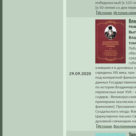
победоносный [к 125-ле
[к 50-летию со дня пер
[
История
,
История цер
Вла
Нов
Вып
Вла
тон
Пуб
обр
сре
губе
учившиеся в духовных 
середины XIX века, при
29.09.2020
под конкретной фамилие
данных Государственно
по истории Владимирск
переписных книг XVII – 
содерж.: Великорусски
примерами языческих и
фамилиям]; Прозвания п
Суздальского уезда; Фа
Циркулярное письмо Св
духовной семинарии на
[
История
,
Воспоминани
Тро