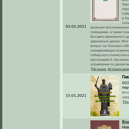
Уве
пер
Сиб
в То
соз
03.02.2021
включает воспоминания
совещании, а также спи
Высшего временного це
церковным делам; Итог
вопрос на Томском соб
определяющие взаимные
Сибирского поместного
протоиерея А. Касатки
управлении по делам в
[
История
,
История цер
Пав
ист
пер
Ист
15.01.2021
зар
[
Кр
Вла
Нов