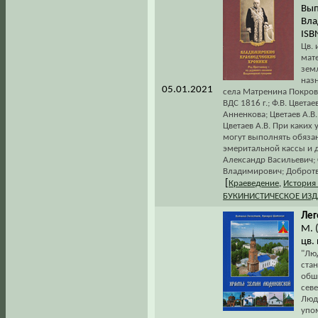
Вып
Вла
ISB
Цв. 
мат
зем
наз
05.01.2021
села Матренина Покровс
ВДС 1816 г.; Ф.В. Цвета
Анненкова; Цветаев А.В
Цветаев А.В. При каких
могут выполнять обязан
эмеритальной кассы и д
Александр Васильевич;
Владимирович; Добротво
[
Краеведение
,
История
БУКИНИСТИЧЕСКОЕ ИЗ
Лег
М. (
цв.
"Лю
ста
обш
севе
Люди
упо