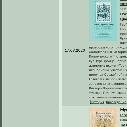
жиз
201
Пос
Цве
ISB
Из 
пре
Кро
кие
православного прихода 
17.09.2020
Холодкова Н.В. Истори
Коломенского Филарета 
культуре Троице-Сергиев
датировке иконы «Трои
иконописцы: участие и
проектах Оружейной пал
Евангелий первой четвер
заповедника: к вопросу
Виктора Доримедонтови
Умняков П.Н., Умнякова
сохранение иконописи 
[
История
,
Краеведение
Мус
Гео
Меж
Таг