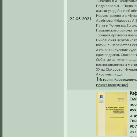
Ткаченко В.А. Усадебны
Подмосковья...; Пацюко
жизни усадьбы и её оби
Нерукотворного в Муран
22.05.2021
Артёмова; Фёдорова А.
Путят и Тютчевых; Гага
Пушкинского района по
Троице-Сергиевой лавры
Никольская церковь па
вотчине Шереметева сел
Ахтырка и русские худож
храмоздатель Спасского
События из жизни влад
воспоминаниям и метри
XX в.; (Захарова) Иули
Аносине... и др.
[
История
,
Краеведение
]
Искусствоведение
Раф
Смо
пос
дух
отд
Сви
907
Из 
епа