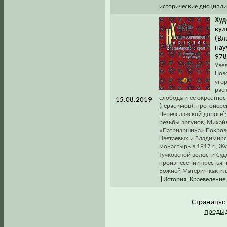
исторические дисципл
Худ
кул
(Вл
нау
978
Увел
Нов
уго
раск
слобода и ее окрестно
15.08.2019
(Герасимов), протоиере
Переяславской дороге];
резьбы аргунов; Михайл
«Патриаршина» Покровс
Цветаевых и Владимирс
монастырь в 1917 г.; Жу
Тучковской волости Суд
произнесении крестьян
Божией Матери» как ил
[
История
,
Краеведение
Страницы
предыд