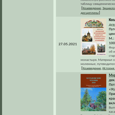
таблицу священническо
[
Краеведение
,
Энцикло
]
дисциплины
Коз
дух
Пут
цен
М.:
100
27.05.2021
Форм
об 
ста
монастыря. Материал с
моленные, путеводител
[
Краеведение
,
История
Мур
дек.
Пот
«Ус
При
кра
вкл
Вып
кас