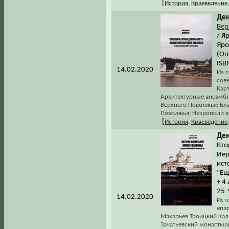
[
История
,
Краеведение
Ден
Вер
/ Я
Яро
(Оп
ISB
14.02.2020
Из с
сов
Кар
Архитектурные ансамбл
Верхнего Поволжья; Бл
Поволжья; Некрополи в
[
История
,
Краеведение
Ден
Вто
Иер
ист
"Ещ
+ 4
25-
14.02.2020
Ист
епа
Макарьев Троицкий Кал
Зачатьевский монастырь