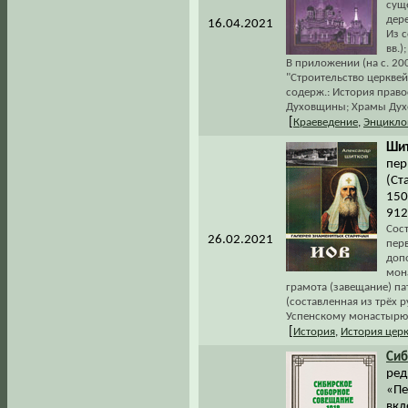
сущ
дер
16.04.2021
Из 
вв.
В приложении (на с. 2
"Строительство церквей
содерж.: История право
Духовщины; Храмы Духо
[
Краеведение
,
Энцикло
Шит
пер
(Ста
150
912
Сос
26.02.2021
пер
доп
мон
грамота (завещание) па
(составленная из трёх 
Успенскому монастырю 
[
История
,
История цер
Сиб
ред
«Печ
вкл