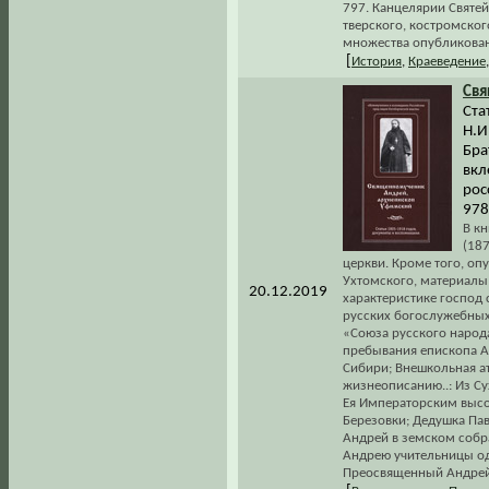
797. Канцелярии Святе
тверского, костромског
множества опубликован
[
История
,
Краеведение
Св
Ста
Н.И
Брат
вкл
рос
978
В к
(18
церкви. Кроме того, оп
Ухтомского, материалы 
20.12.2019
характеристике господ 
русских богослужебных
«Союза русского народ
пребывания епископа А
Сибири; Внешкольная а
жизнеописанию..: Из С
Ея Императорским выс
Березовки; Дедушка Па
Андрей в земском собр
Андрею учительницы од
Преосвященный Андрей 