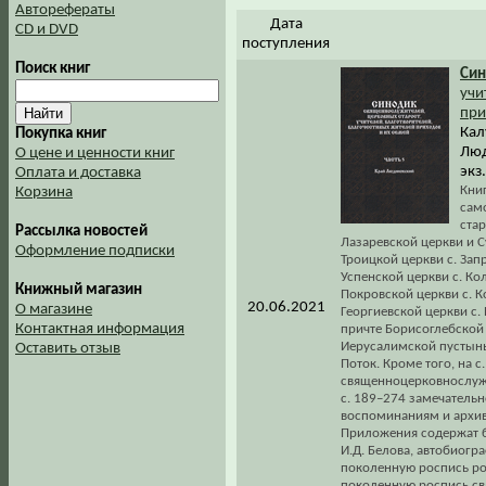
Авторефераты
Дата
CD и DVD
поступления
Поиск книг
Син
учи
при
Кал
Покупка книг
Люд
О цене и ценности книг
экз
Оплата и доставка
Кни
Корзина
сам
стар
Рассылка новостей
Лазаревской церкви и С
Оформление подписки
Троицкой церкви с. Зап
Успенской церкви с. Ко
Книжный магазин
Покровской церкви с. К
20.06.2021
О магазине
Георгиевской церкви с. 
Контактная информация
причте Борисоглебской
Иерусалимской пустынь
Оставить отзыв
Поток. Кроме того, на 
священноцерковнослужи
с. 189–274 замечательн
воспоминаниям и архи
Приложения содержат б
И.Д. Белова, автобиогр
поколенную роспись ро
поколенную роспись св