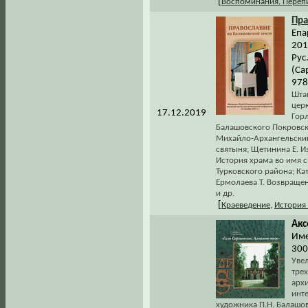
[
Воспоминания. Переп
Пра
Епа
201
Рус
(Са
978
Шта
цер
17.12.2019
Гор
Балашовского Покровск
Михайло-Архангельский
святыня; Щетинина Е. И
История храма во имя 
Турковского района; Ка
Ермолаева Т. Возвраще
и др.
[
Краеведение
,
История
Акс
Име
300
Увел
тре
архи
инте
художника П.Н. Балашов