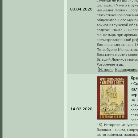
ступишь ни на шаг. / Л
шалашах. / У него в рук
03.04.2020
называют Лютик / Злого,
статистическое описан
общежительного мужско
архива Калужской обла
содерж.: Начальный пери
монастырь при архиман
секуляризационной реф
Лютикова монастыря 184
Петербурге; Монастырь
Восстание против совет
Бывший Лютиков монаст
Разорение и др.
[
История
,
Краеведение
Хр
/ С
Кал
вер
Цв.
храм
14.02.2020
сов
связ
возв
15). Историко-искусств
барокко – храма, соор
фотографиями, планами