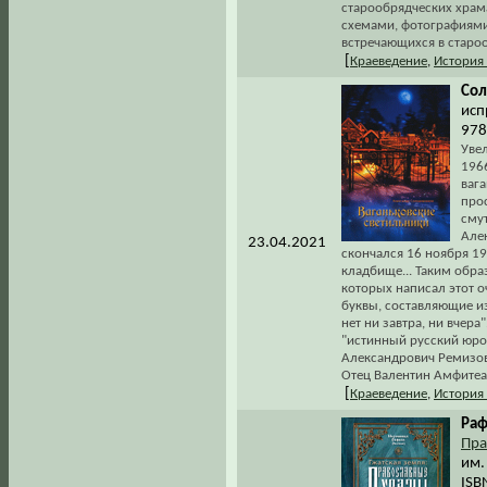
старообрядческих храма
схемами, фотографиями
встречающихся в староо
[
Краеведение
,
История
Сол
исп
978
Увел
196
ваг
про
смут
Але
23.04.2021
скончался 16 ноября 19
кладбище... Таким обра
которых написал этот о
буквы, составляющие из
нет ни завтра, ни вчера
"истинный русский юр
Александрович Ремизов
Отец Валентин Амфитеат
[
Краеведение
,
История
Раф
Пра
им.
ISB