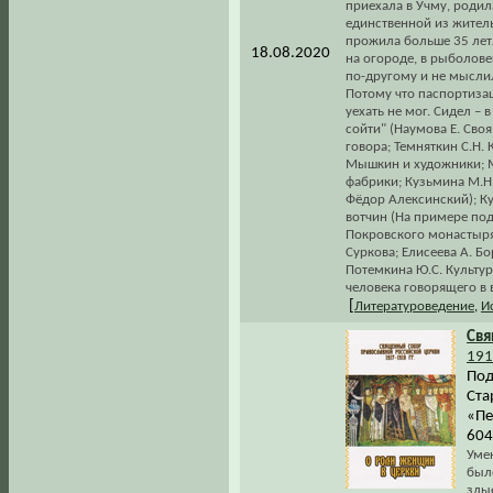
приехала в Учму, родил
единственной из жител
прожила больше 35 лет…
18.08.2020
на огороде, в рыболовец
по-другому и не мыслил
Потому что паспортизац
уехать не мог. Сидел – 
сойти" (Наумова Е. Своя
говора; Темняткин С.Н.
Мышкин и художники; М
фабрики; Кузьмина М.Н
Фёдор Алексинский); К
вотчин (На примере по
Покровского монастыря)
Суркова; Елисеева А. Б
Потемкина Ю.С. Культур
человека говорящего в 
[
Литературоведение
,
И
Св
191
Под
Ста
«Пе
604
Уме
был
злы