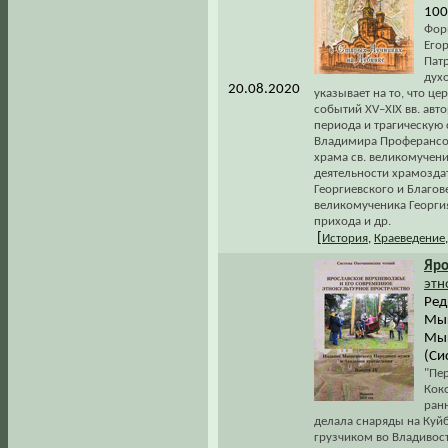
100
Форм
Егор
Пат
дух
20.08.2020
указывает на то, что ц
событий XV–XIX вв. ав
периода и трагическую
Владимира Проферансов
храма св. великомучени
деятельности храмозда
Георгиевского и Благов
великомученика Георги
прихода и др.
[
История
,
Краеведение
Яро
этн
Ред
Мыш
Мыш
(Си
"Пе
Коко
ран
делала снаряды на Куйб
грузчиком во Владивост