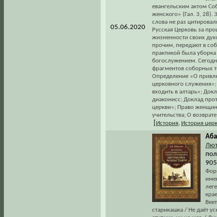
евангельским актом Соб
женского» (Гал. 3, 28)
слова не раз цитировал
05.06.2020
Русская Церковь за про
жизненности своих духо
прочим, передают в со
практикой была уборка
богослужением. Сегодня
фрагментов соборных т
Определение «О привле
церковного служения»;
входить в алтарь»; Док
диаконисс; Доклад про
церкви»; Право женщин
учительства; О возврат
[
История
,
История цер
Аба
Лют
пол
905
Фор
име
лег
крае
Вее
старикашка / Не даёт ус