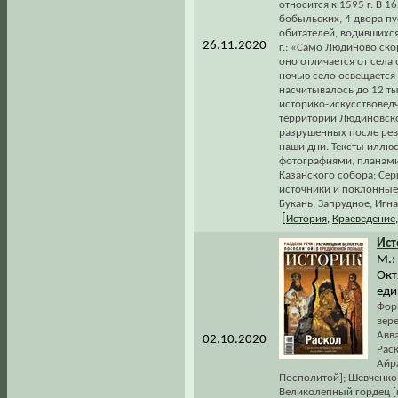
относится к 1595 г. В 1
бобыльских, 4 двора п
обитателей, водившихся
26.11.2020
г.: «Само Людиново ско
оно отличается от сел
ночью село освещается 
насчитывалось до 12 тыс
историко-искусствовед
территории Людиновско
разрушенных после рев
наши дни. Тексты илл
фотографиями, планами
Казанского собора; Сер
источники и поклонные
Букань; Запрудное; Игн
[
История
,
Краеведение
Ист
М.:
Окт
еди
Форм
вер
Авва
02.10.2020
Рас
Айра
Посполитой]; Шевченко 
Великолепный гордец [к