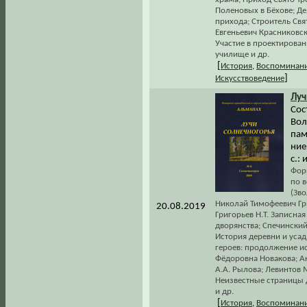
Поленовых в Бёхове; Де
прихода; Строитель Св
Евгеньевич Красниковск
Участие в проектирован
училище и др.
[
История
,
Воспоминани
]
Искусствоведение
Луч
Сос
Вол
пам
ние
с.:
Фор
по в
(Зво
Николай Тимофеевич Гр
20.08.2019
Григорьев Н.Т. Записна
дворянства; Спечинский
История деревни и усад
героев: продолжение ис
Фёдоровна Новакова; А
А.А. Рылова; Левинтов 
Неизвестные страницы 
и др.
[
История
,
Воспоминани