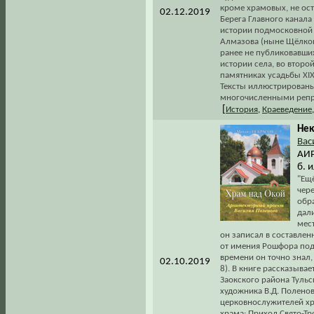
кроме храмовых, не ост
02.12.2019
Берега Главного канала
истории подмосковной 
Алмазова (ныне Щёлков
ранее не публиковавших
истории села, во второ
памятниках усадьбы XIX
Тексты иллюстрирован
многочисленными репро
[
История
,
Краеведение
Нек
Вас
АИРО
б. 
"Ещ
чер
обр
дали
мест
он записал в составлен
от имения Рошфора под 
времени он точно знал,
02.10.2019
8). В книге рассказывае
Заокского района Тульс
художника В.Д. Полено
церковнослужителей хра
храма; Приход Свято-Тр